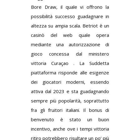
Bore Draw, il quale vi offrono la
possibilità successo guadagnare in
altezza su ampia scala. Betriot è un
casinò del web quale opera
mediante una autorizzazione di
gioco concessa dal ministero
vittoria Curaçao . La Suddetta
piattaforma risponde alle esigenze
dei giocatori moderni, essendo
attiva dal 2023 e sta guadagnando
sempre più popolarità, soprattutto
fra gli fruitori italiani. Il bonus di
benvenuto è stato un buon
incentivo, anche ove i tempi vittoria
ritiro potrebbero risultare un po’ più