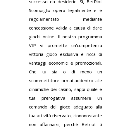
successo da desiderio. Sì, BetRiot
Scompiglio opera legalmente e è
regolamentato mediante
concessione valida a causa di dare
giochi online. Il nostro programma
VIP vi promette un’competenza
vittoria gioco esclusiva e ricca di
vantaggi economici e promozionali.
Che tu sia o di meno un
scommettitore ormai addentro alle
dinamiche dei casinò, sappi quale è
tua prerogativa assumere un
comando del gioco adeguato alla
tua attività riservato, ciononostante
non affannarsi, perché Betriot ti