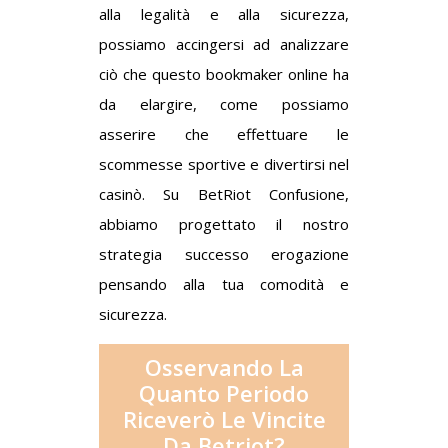
alla legalità e alla sicurezza,
possiamo accingersi ad analizzare
ciò che questo bookmaker online ha
da elargire, come possiamo
asserire che effettuare le
scommesse sportive e divertirsi nel
casinò. Su BetRiot Confusione,
abbiamo progettato il nostro
strategia successo erogazione
pensando alla tua comodità e
sicurezza.
Osservando La
Quanto Periodo
Riceverò Le Vincite
Da Betriot?