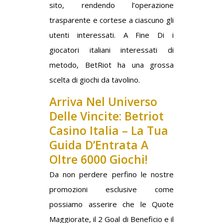
sito, rendendo l’operazione
trasparente e cortese a ciascuno gli
utenti interessati. A Fine Di i
giocatori italiani interessati di
metodo, BetRiot ha una grossa
scelta di giochi da tavolino.
Arriva Nel Universo
Delle Vincite: Betriot
Casino Italia – La Tua
Guida D’Entrata A
Oltre 6000 Giochi!
Da non perdere perfino le nostre
promozioni esclusive come
possiamo asserire che le Quote
Maggiorate, il 2 Goal di Beneficio e il