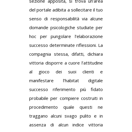
sezione apposita, si trova un’area
del portale adibita a sollecitare il tuo
senso di responsabilità via alcune
domande psicologiche studiate per
hoc per pungolare l’elaborazione
successo determinate riflessioni. La
compagnia stessa, difatti, dichiara
vittoria disporre a cuore l’attitudine
al gioco dei suoi clienti e
manifestare l’habitat digitale
successo riferimento più fidato
probabile per compiere costruiti in
procedimento quale questi ne
traggano alcuni svago pulito e in
assenza di alcun indice vittoria