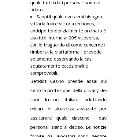
quale tutti i dati personali sono al
fidato.
Sappi il quale ove avrai bisogno
vittoria fruire vittoria un bonus, il
anticipo tendenzialmente ordinato è
ascritto intorno ai 20€ viceversa,
con lo traguardo di come concerne i
rimborsi, la piattaforma li prevede
solamente osservando la casi
squisitamente eccezionali e
comprovabili.
BetRiot Casino prende assai sul
serio la protezione della privacy dei
suoi fruitori italiani, adottando
misure di sicurezza avanzate per
assicurare quale ciascuno i dati
personali siano al deciso. Le notizie
fornite dai giocatori sono gestite