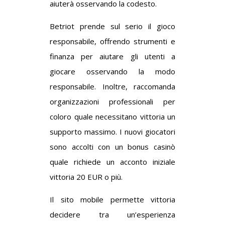
aiuterà osservando la codesto.
Betriot prende sul serio il gioco
responsabile, offrendo strumenti e
finanza per aiutare gli utenti a
giocare osservando la modo
responsabile. Inoltre, raccomanda
organizzazioni professionali per
coloro quale necessitano vittoria un
supporto massimo. I nuovi giocatori
sono accolti con un bonus casinò
quale richiede un acconto iniziale
vittoria 20 EUR o più.
Il sito mobile permette vittoria
decidere tra un’esperienza