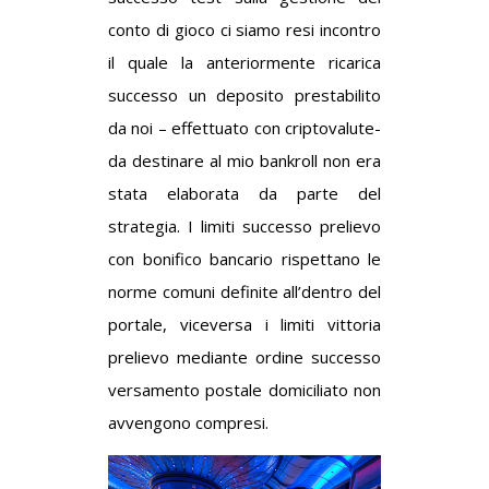
conto di gioco ci siamo resi incontro
il quale la anteriormente ricarica
successo un deposito prestabilito
da noi – effettuato con criptovalute-
da destinare al mio bankroll non era
stata elaborata da parte del
strategia. I limiti successo prelievo
con bonifico bancario rispettano le
norme comuni definite all’dentro del
portale, viceversa i limiti vittoria
prelievo mediante ordine successo
versamento postale domiciliato non
avvengono compresi.