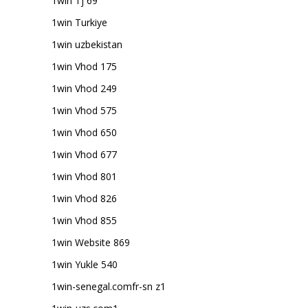
1win Tj 69
1win Turkiye
1win uzbekistan
1win Vhod 175
1win Vhod 249
1win Vhod 575
1win Vhod 650
1win Vhod 677
1win Vhod 801
1win Vhod 826
1win Vhod 855
1win Website 869
1win Yukle 540
1win-senegal.comfr-sn z1