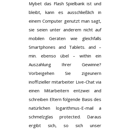
Mybet das Flash Spielbank ist und
bleibt, kann es ausschließlich in
einem Computer genutzt man sagt,
sie seien unter anderem nicht auf
mobilen Geräten wie gleichfalls
Smartphones and Tablets. and –
min.
ebenso übel – within ein
Auszahlung Ihrer Gewinne?
Vorbeigehen Sie zigeunern
inoffizieller mitarbeiter Live-Chat via
einen Mitarbeitern entzwei and
schreiben Eltern folgende Basis des
natürlichen logarithmus-E-mail a
schmelzglas protected. Daraus
ergibt sich, so sich unser