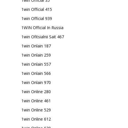
1win Official 35
1win Official 415
1win Official 939
1WIN Official In Russia
1win Ofitsialnii Sait 467
1win Onlain 187
1win Onlain 259
1win Onlain 557
1win Onlain 566
1win Onlain 970
1win Online 280
1win Online 461
1win Online 529
1win Online 612