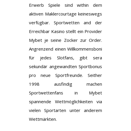
Erwerb Spiele sind within dem
aktiven Maklercourtage keineswegs
verfügbar. Sportwetten and der
Erreichbar Kasino stellt ein Provider
Mybet je seine Zocker zur Order.
Angrenzend einen Willkommensboni
für jedes Slotfans, gibt sera
sekundär angewandten Sportbonus
pro neue Sportfreunde. Seither
1998 ausfindig machen
Sportwettenfans in Mybet
spannende Wettmöglichkeiten via
vielen Sportarten unter anderem
Wettmärkten.