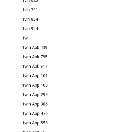
1vin 625
1vin 791
1vin 834
1vin 924
1w
1win Apk 439
1win Apk 785
1win Apk 917
1win App 101
1win App 103
1win App 299
1win App 386
1win App 476
1win App 558