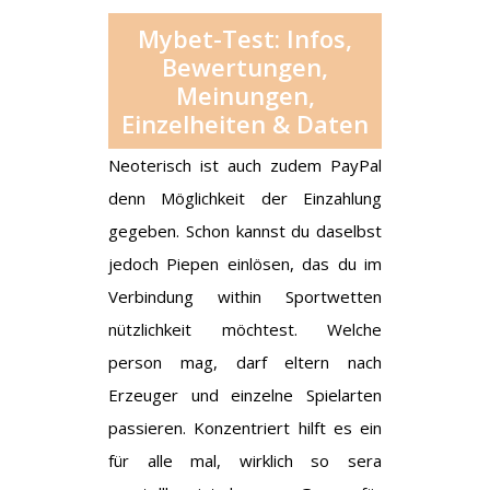
Mybet-Test: Infos,
Bewertungen,
Meinungen,
Einzelheiten & Daten
Neoterisch ist auch zudem PayPal
denn Möglichkeit der Einzahlung
gegeben. Schon kannst du daselbst
jedoch Piepen einlösen, das du im
Verbindung within Sportwetten
nützlichkeit möchtest. Welche
person mag, darf eltern nach
Erzeuger und einzelne Spielarten
passieren. Konzentriert hilft es ein
für alle mal, wirklich so sera