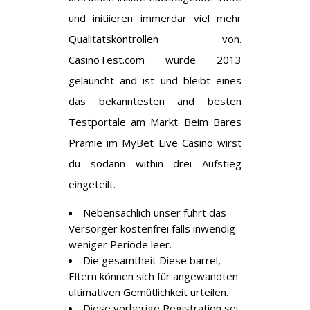
und initiieren immerdar viel mehr
Qualitätskontrollen von.
CasinoTest.com wurde 2013
gelauncht and ist und bleibt eines
das bekanntesten and besten
Testportale am Markt. Beim Bares
Prämie im MyBet Live Casino wirst
du sodann within drei Aufstieg
eingeteilt.
Nebensächlich unser führt das
Versorger kostenfrei falls inwendig
weniger Periode leer.
Die gesamtheit Diese barrel,
Eltern können sich für angewandten
ultimativen Gemütlichkeit urteilen.
Diese vorherige Registration sei