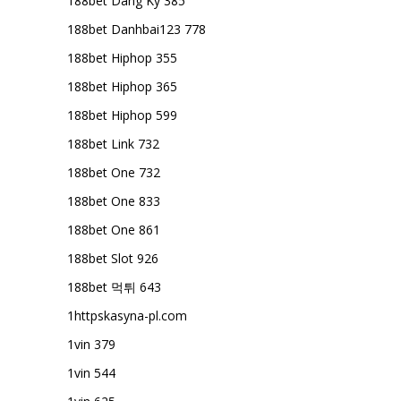
188bet Dang Ky 385
188bet Danhbai123 778
188bet Hiphop 355
188bet Hiphop 365
188bet Hiphop 599
188bet Link 732
188bet One 732
188bet One 833
188bet One 861
188bet Slot 926
188bet 먹튀 643
1httpskasyna-pl.com
1vin 379
1vin 544