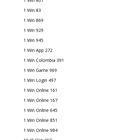
1 Win 807
1 Win 83
1 Win 869
1 Win 929
1 Win 945
1 Win App 272
1 Win Colombia 391
1 Win Game 969
1 Win Login 497
1 Win Online 161
1 Win Online 167
1 Win Online 645
1 Win Online 851
1 Win Online 984