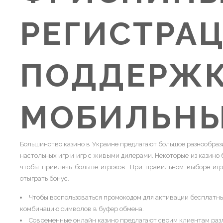
РЕГИСТРА
ПОДДЕРЖ
МОБИЛЬН
Большинство казино в Украине предлагают большое разнообрази
настольных игр и игр с живыми дилерами. Некоторые из казино
чтобы привлечь больше игроков. При правильном выборе игр
отыграть бонус.
Чтобы воспользоваться промокодом для активации бесплатн
комбинацию символов в буфер обмена.
Современные онлайн казино предлагают своим клиентам разли