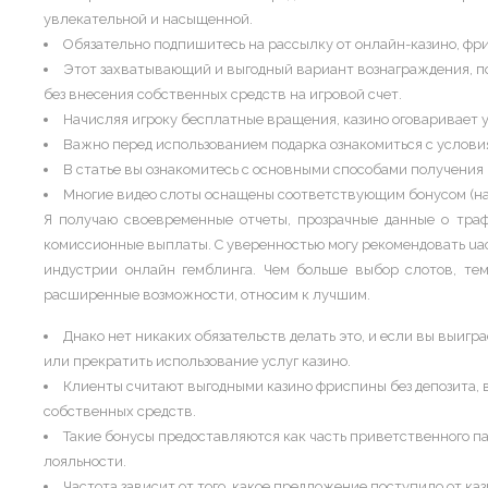
увлекательной и насыщенной.
Обязательно подпишитесь на рассылку от онлайн-казино, фр
Этот захватывающий и выгодный вариант вознаграждения, п
без внесения собственных средств на игровой счет.
Начисляя игроку бесплатные вращения, казино оговаривает у
Важно перед использованием подарка ознакомиться с услови
В статье вы ознакомитесь с основными способами получения и
Многие видео слоты оснащены соответствующим бонусом (напри
Я получаю своевременные отчеты, прозрачные данные о тра
комиссионные выплаты. С уверенностью могу рекомендовать uac
индустрии онлайн гемблинга. Чем больше выбор слотов, тем
расширенные возможности, относим к лучшим.
Днако нет никаких обязательств делать это, и если вы выигр
или прекратить использование услуг казино.
Клиенты считают выгодными казино фриспины без депозита, в
собственных средств.
Такие бонусы предоставляются как часть приветственного п
лояльности.
Частота зависит от того, какое предложение поступило от каз