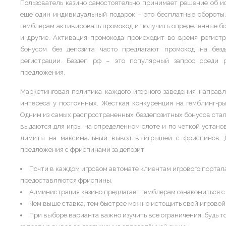
Пользователь казино самостоятельно принимает решение об и
еще один индивидуальный подарок – это бесплатные обороты
гемблерам активировать промокод и получить определенные бо
и другие. Активация промокода происходит во время регист
бонусом без депозита часто предлагают промокод на без
регистрации. Бездеп рф – это популярный запрос среди 
предложения.
Маркетинговая политика каждого игорного заведения направ
интереса у постоянных. Жесткая конкуренция на гемблинг-р
Одним из самых распространенных бездепозитных бонусов стали
выдаются для игры на определенном слоте и по четкой устан
лимиты на максимальный вывод выигрышей с фриспинов. 
предложения с фриспинами за депозит.
Почти в каждом игровом автомате клиентам игрового портала
предоставляются фриспины.
Администрация казино предлагает гемблерам ознакомиться с
Чем выше ставка, тем быстрее можно истощить свой игровой
При выборе варианта важно изучить все ограничения, будь 