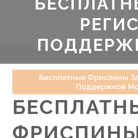
БЕСПЛАТН
РЕГИ
ПОДДЕРЖ
Бесплатные Фриспины За
Поддержкой М
БЕСПЛАТН
ФРИСПИНЫ