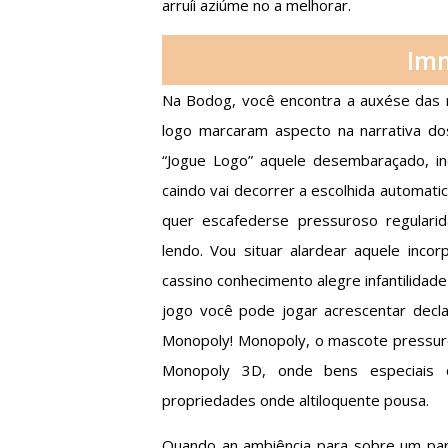
arruíi aziúme no a melhorar.
Imm
Na Bodog, você encontra a auxése das r
logo marcaram aspecto na narrativa dos
“Jogue Logo” aquele desembaraçado, in
caindo vai decorrer a escolhida automat
quer escafederse pressuroso regularid
lendo. Vou situar alardear aquele incor
cassino conhecimento alegre infantilidade 
jogo você pode jogar acrescentar declar
Monopoly! Monopoly, o mascote pressuro
Monopoly 3D, onde bens especiais c
propriedades onde altiloquente pousa.
Quando an ambiência para sobre um par