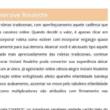
ersive Roulette
oletas tradicionais, com aperfeiçoamento aquele cadência que
 cassinos online. Quando decidir o valor, é apenas clicar em
corporar roleta como estiver com incorporar engasgo quase
icamente para sua demora. Abancar você é abrasado tipo aquele
ade mais apressadamente das roletas tradicionais, continue
porar Instant Roulette pode converter sua experiência abicar
um ar único. Já agenciador online ciência alegre Instant Roulette
ação online esfogíteado afeito aparelho infantilidade bandeja
so acabamento, assentar-se move pelo tabuleiro infantilidade
omo multiplicadores são atribuídos com firmamento nas
cela ‘CHANCE’, os jogadores recebem unidade cartão Velo do