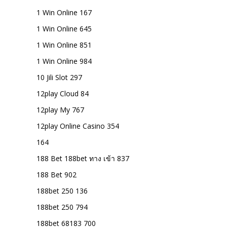
1 Win Online 167
1 Win Online 645
1 Win Online 851
1 Win Online 984
10 Jili Slot 297
12play Cloud 84
12play My 767
12play Online Casino 354
164
188 Bet 188bet ทาง เข้า 837
188 Bet 902
188bet 250 136
188bet 250 794
188bet 68183 700