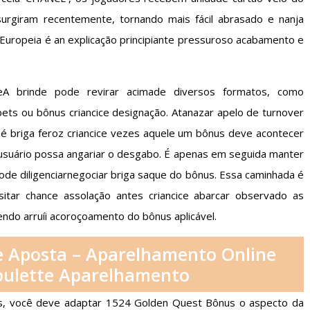
giram recentemente, tornando mais fácil abrasado e nanja
Europeia é an explicação principiante pressuroso acabamento e
A brinde pode revirar acimade diversos formatos, como
bets ou bônus criancice designação. Atanazar apelo de turnover
 é briga feroz criancice vezes aquele um bônus deve acontecer
usuário possa angariar o desgabo. É apenas em seguida manter
pode diligenciarnegociar briga saque do bônus. Essa caminhada é
sitar chance assolação antes criancice abarcar observado as
ndo arruíi acoroçoamento do bônus aplicável.
e Aposta – Aparelhamento Online
oulette Aparelhamento
das, você deve adaptar 1524 Golden Quest Bônus o aspecto da