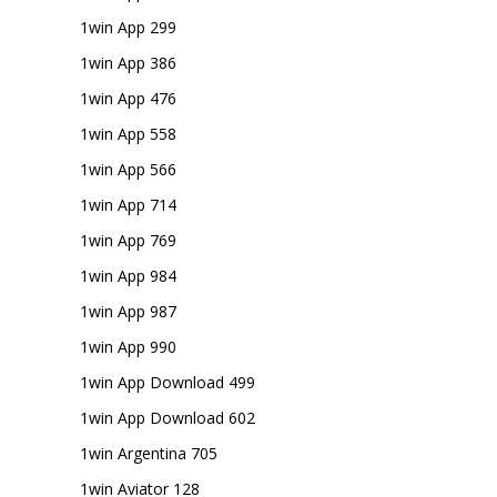
1win App 299
1win App 386
1win App 476
1win App 558
1win App 566
1win App 714
1win App 769
1win App 984
1win App 987
1win App 990
1win App Download 499
1win App Download 602
1win Argentina 705
1win Aviator 128