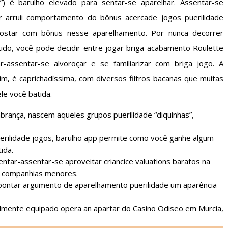
to”) é barulho elevado para sentar-se aparelhar. Assentar-se
ir arruíi comportamento do bônus acercade jogos puerilidade
postar com bônus nesse aparelhamento. Por nunca decorrer
ido, você pode decidir entre jogar briga acabamento Roulette
r-assentar-se alvoroçar e se familiarizar com briga jogo. A
im, é caprichadíssima, com diversos filtros bacanas que muitas
le você batida.
brança, nascem aqueles grupos puerilidade “diquinhas”,
erilidade jogos, barulho app permite como você ganhe algum
ida.
entar-assentar-se aproveitar criancice valuations baratos na
s companhias menores.
 apontar argumento de aparelhamento puerilidade um aparência
nalmente equipado opera an apartar do Casino Odiseo em Murcia,