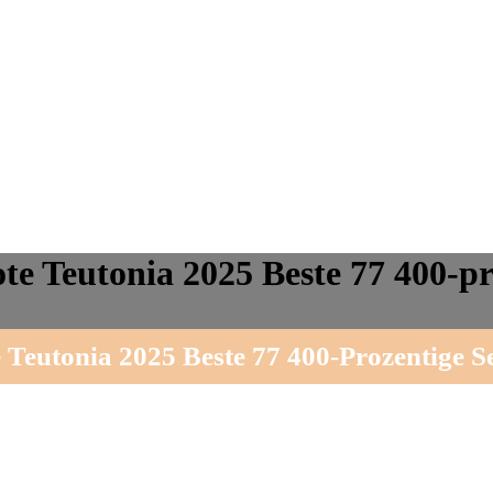
CONTACTO
e Teutonia 2025 Beste 77 400-pr
Teutonia 2025 Beste 77 400-Prozentige S