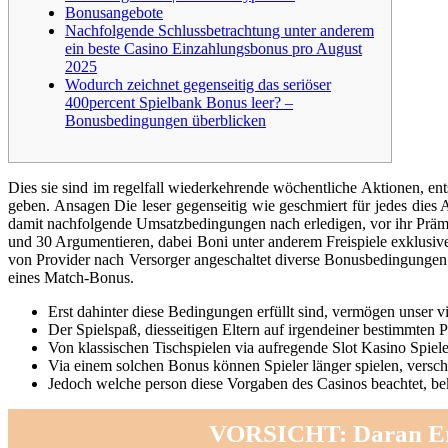
Bonusangebote
Nachfolgende Schlussbetrachtung unter anderem
ein beste Casino Einzahlungsbonus pro August
2025
Wodurch zeichnet gegenseitig das seriöser
400percent Spielbank Bonus leer? –
Bonusbedingungen überblicken
Dies sie sind im regelfall wiederkehrende wöchentliche Aktionen, en
geben. Ansagen Die leser gegenseitig wie geschmiert für jedes dies
damit nachfolgende Umsatzbedingungen nach erledigen, vor ihr Präm
und 30 Argumentieren, dabei Boni unter anderem Freispiele exklusive
von Provider nach Versorger angeschaltet diverse Bonusbedingungen
eines Match-Bonus.
Erst dahinter diese Bedingungen erfüllt sind, vermögen unser 
Der Spielspaß, diesseitigen Eltern auf irgendeiner bestimmten
Von klassischen Tischspielen via aufregende Slot Kasino Spiele
Via einem solchen Bonus können Spieler länger spielen, versch
Jedoch welche person diese Vorgaben des Casinos beachtet, b
VORSICHT: Daran Erke