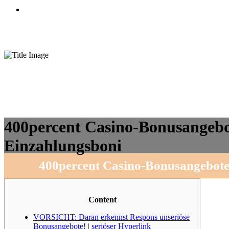
400percent Casino-Bonusangebot
Einzahlungsboni
400percent Casino-Bonusangebote 
Content
VORSICHT: Daran erkennst Respons unseriöse
Bonusangebote! | seriöser Hyperlink