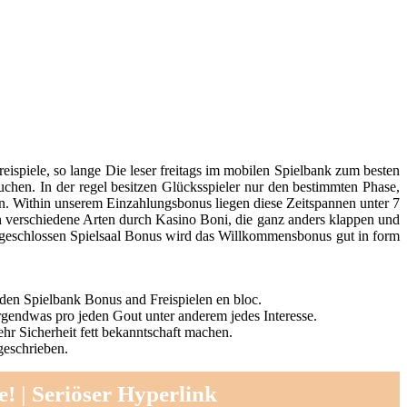
ispiele, so lange Die leser freitags im mobilen Spielbank zum besten
ruchen.
In der regel besitzen Glücksspieler nur den bestimmten Phase,
. Within unserem Einzahlungsbonus liegen diese Zeitspannen unter 7
en verschiedene Arten durch Kasino Boni, die ganz anders klappen und
ngeschlossen Spielsaal Bonus wird das Willkommensbonus gut in form
nden Spielbank Bonus and Freispielen en bloc.
irgendwas pro jeden Gout unter anderem jedes Interesse.
hr Sicherheit fett bekanntschaft machen.
geschrieben.
 | Seriöser Hyperlink