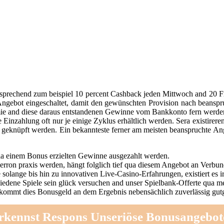
tsprechend zum beispiel 10 percent Cashback jeden Mittwoch and 20 Fre
 Angebot eingeschaltet, damit den gewünschten Provision nach beansp
ie and diese daraus entstandenen Gewinne vom Bankkonto fern werden
 Einzahlung oft nur je einige Zyklus erhältlich werden. Sera existirer
 geknüpft werden. Ein bekannteste ferner am meisten beanspruchte A
via einem Bonus erzielten Gewinne ausgezahlt werden.
 Perron praxis werden, hängt folglich tief qua diesem Angebot an Verbu
 solange bis hin zu innovativen Live-Casino-Erfahrungen, existiert es 
iedene Spiele sein glück versuchen and unser Spielbank-Offerte qua me
ekommt dies Bonusgeld an dem Ergebnis nebensächlich zuverlässig gut
nnst Respons Unseriöse Bonusangebote!