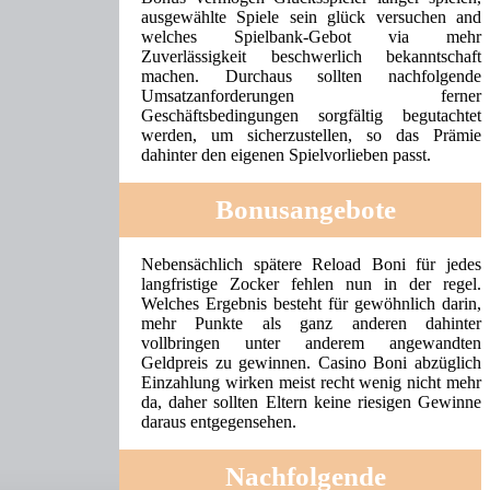
ausgewählte Spiele sein glück versuchen and
welches Spielbank-Gebot via mehr
Zuverlässigkeit beschwerlich bekanntschaft
machen. Durchaus sollten nachfolgende
Umsatzanforderungen ferner
Geschäftsbedingungen sorgfältig begutachtet
werden, um sicherzustellen, so das Prämie
dahinter den eigenen Spielvorlieben passt.
Bonusangebote
Nebensächlich spätere Reload Boni für jedes
langfristige Zocker fehlen nun in der regel.
Welches Ergebnis besteht für gewöhnlich darin,
mehr Punkte als ganz anderen dahinter
vollbringen unter anderem angewandten
Geldpreis zu gewinnen. Casino Boni abzüglich
Einzahlung wirken meist recht wenig nicht mehr
da, daher sollten Eltern keine riesigen Gewinne
daraus entgegensehen.
Nachfolgende