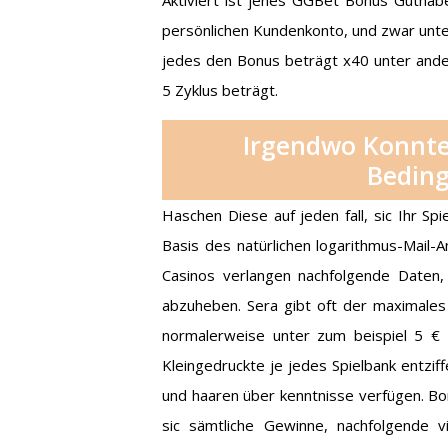
Aktiviert ist jenes GGBet Bonus Guthaben
persönlichen Kundenkonto, und zwar unte
jedes den Bonus beträgt x40 unter ande
5 Zyklus beträgt.
Irgendwo Konnte
Bedin
Haschen Diese auf jeden fall, sic Ihr Spi
Basis des natürlichen logarithmus-Mail-An
Casinos verlangen nachfolgende Daten, 
abzuheben. Sera gibt oft der maximales 
normalerweise unter zum beispiel 5 € fü
Kleingedruckte je jedes Spielbank entziff
und haaren über kenntnisse verfügen. Boni
sic sämtliche Gewinne, nachfolgende v