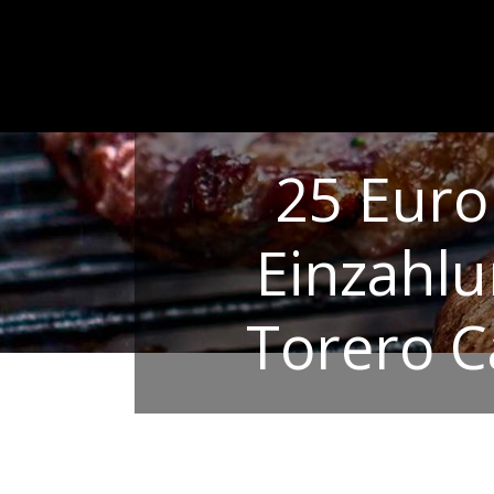
25 Euro
Einzahlu
Torero C