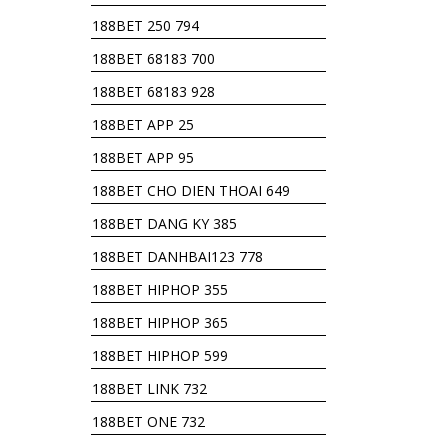
188BET 250 794
188BET 68183 700
188BET 68183 928
188BET APP 25
188BET APP 95
188BET CHO DIEN THOAI 649
188BET DANG KY 385
188BET DANHBAI123 778
188BET HIPHOP 355
188BET HIPHOP 365
188BET HIPHOP 599
188BET LINK 732
188BET ONE 732