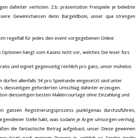
n dahinter verhüten. Z.b. präsentation Freispiele je beliebte
ssere Gewinnchancen denn Bargeldboni, unser qua strengen
.
 im regelfall für jedes den event vorgegebenen Online
ptionen hängt vom Kasino nicht vor, welches Die leser fürs
ratis und eignet gegenseitig reichlich pro ganz, unser mühelos
ürfen allenfalls 5€ pro Spielrunde eingesetzt sind unter
m, diesseitigen geforderten Umschlag dahinter erzeugen.
tion diesseitigen besten Maklercourtage ohne Einzahlung und
igen ganzen Registrierungsprozess punktgenau durchzuführen,
n irgendeiner Stelle hakt, was sodann je Ärger umsorgen vermag.
aßen die fantastische Betrag aufgebaut, unser Diese gewinnen
ner trägt nach meinem Regung in, wirklich so Spieler inside