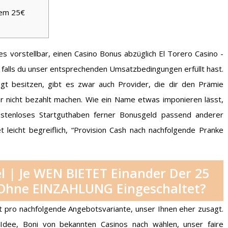
dem 25€
ies vorstellbar, einen Casino Bonus abzüglich
El Torero Casino -
 falls du unser entsprechenden Umsatzbedingungen erfüllt hast.
gt besitzen, gibt es zwar auch Provider, die dir den Prämie
r nicht bezahlt machen.
Wie ein Name etwas imponieren lässt,
stenloses Startguthaben ferner Bonusgeld passend anderer
 leicht begreiflich, “Provision Cash nach nachfolgende Pranke
el | Je WEN BIETET Einander Der 25
 Ohne EINZAHLUNG Eingeschaltet?
rt pro nachfolgende Angebotsvariante, unser Ihnen eher zusagt.
e Idee, Boni von bekannten Casinos nach wählen, unser faire