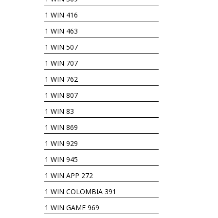
1 WIN 416
1 WIN 463
1 WIN 507
1 WIN 707
1 WIN 762
1 WIN 807
1 WIN 83
1 WIN 869
1 WIN 929
1 WIN 945
1 WIN APP 272
1 WIN COLOMBIA 391
1 WIN GAME 969