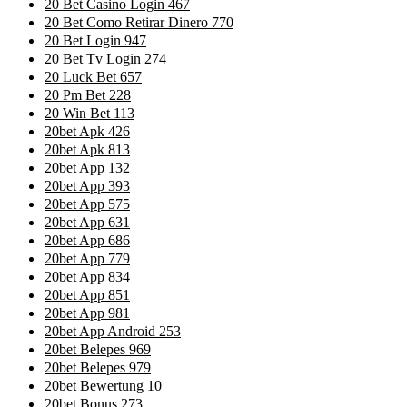
20 Bet Casino Login 467
20 Bet Como Retirar Dinero 770
20 Bet Login 947
20 Bet Tv Login 274
20 Luck Bet 657
20 Pm Bet 228
20 Win Bet 113
20bet Apk 426
20bet Apk 813
20bet App 132
20bet App 393
20bet App 575
20bet App 631
20bet App 686
20bet App 779
20bet App 834
20bet App 851
20bet App 981
20bet App Android 253
20bet Belepes 969
20bet Belepes 979
20bet Bewertung 10
20bet Bonus 273