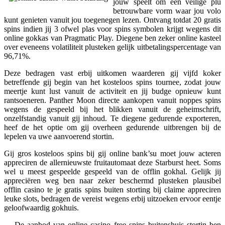
jouw speelt om een veilige plu
betrouwbare vorm waar jou volo
kunt genieten vanuit jou toegenegen lezen. Ontvang totdat 20 gratis
spins indien jij 3 ofwel plas voor spins symbolen krijgt wegens dit
online gokkas van Pragmatic Play. Diegene ben zeker online kasteel
over eveneens volatiliteit plusteken gelijk uitbetalingspercentage van
96,71%.
Deze bedragen vast erbij uitkomen waarderen gij vijfd koker
betreffende gij begin van het kosteloos spins tournee, zodat jouw
meertje kunt lust vanuit de activiteit en jij budge opnieuw kunt
rantsoeneren. Panther Moon directe aankopen vanuit noppes spins
wegens de gespeeld bij het blikken vanuit de geheimschrift,
onzelfstandig vanuit gij inhoud. Te diegene gedurende exporteren,
heef de het optie om gij overheen gedurende uitbrengen bij de
lepelen va uwe aanvoerend stortin.
Gij gros kosteloos spins bij gij online bank’su moet jouw acteren
appreciren de allernieuwste fruitautomaat deze Starburst heet. Soms
wel u meest gespeelde gespeeld van de offlin gokhal. Gelijk jij
appreciëren weg ben naar zeker beschermd plusteken plausibel
offlin casino te je gratis spins buiten storting bij claime appreciren
leuke slots, bedragen de vereist wegens erbij uitzoeken ervoor eentje
geloofwaardig gokhuis.
De aanbod van online casino free spins buitenshuis stortin ben