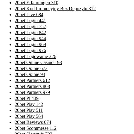
20bet Erfahrungen 310
20bet Kod Promocyjny Bez Depozytu 312
20bet Live 684
20bet Login 441
20bet Login 757
20bet Login 842
20bet Login 944
20bet Login 969
20bet Login 976
20bet Logowanie 326
20bet Online Casino 193
20bet Opinie 673
20bet Opinie 93
20bet Partners 612
20bet Partners 868
20bet Partners 979
20bet Pl 439
20bet Play 142
20bet Play 511
20bet Play 564
20bet Reviews 674
20bet Scommesse 112