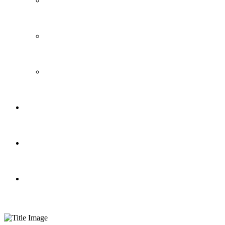
SEGURIDAD
FUNCIONES
PREGUNTAS FRECUENTES
EL RECETARIO
RECETAS
CONTACTO