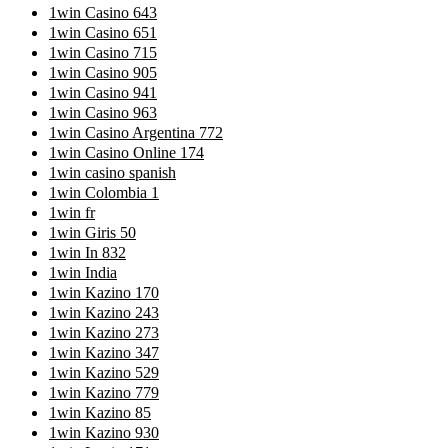
1win Casino 643
1win Casino 651
1win Casino 715
1win Casino 905
1win Casino 941
1win Casino 963
1win Casino Argentina 772
1win Casino Online 174
1win casino spanish
1win Colombia 1
1win fr
1win Giris 50
1win In 832
1win India
1win Kazino 170
1win Kazino 243
1win Kazino 273
1win Kazino 347
1win Kazino 529
1win Kazino 779
1win Kazino 85
1win Kazino 930