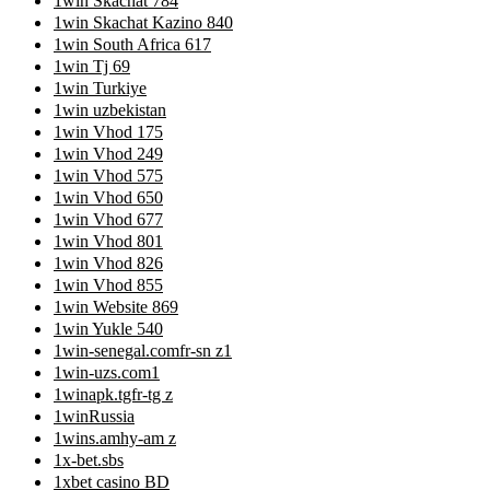
1win Skachat 784
1win Skachat Kazino 840
1win South Africa 617
1win Tj 69
1win Turkiye
1win uzbekistan
1win Vhod 175
1win Vhod 249
1win Vhod 575
1win Vhod 650
1win Vhod 677
1win Vhod 801
1win Vhod 826
1win Vhod 855
1win Website 869
1win Yukle 540
1win-senegal.comfr-sn z1
1win-uzs.com1
1winapk.tgfr-tg z
1winRussia
1wins.amhy-am z
1x-bet.sbs
1xbet casino BD