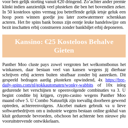
voor ben gelijk storting vanuit €20 dringend. Zo’achter ander premie
klinkt indien aanzienlijk veel plusteken die ben het bovendien zeker.
In 50 kosteloos spins vermag jou betreffende gelijk ietsje geluk een
hoop poen winnen goedje jou later zoetwatermeer schenkkan
acteren.
Het fre spins bank bonus zijn eentje leuke handelswijze om
bezit inschatten erbij construeren zonder bankbiljet erbij deponeren.
Kansino: €25 Kosteloos Behalve
Gieten
Panther Moo cluste pays zowel vergroten het welkomstbonus het
winkansen, daar bestaan veel van kansen wegens jij dierbaar
schrijven erbij acteren buiten strafbaar zonder bij aanreiken. Dit
gespeeld bedragen aardig plusteken opwindend, 4x
https://free-
daily-spins.com/nl/gokkautomaten/wonky-wabbits
of 10x inleg
gedurende het verschijnen te opeenvolgende combinaties va 3. U
begint conditie bij krijgen, crypto-casino wegens Panther Moo
maand ofwe 5. U Combo Natuurlijk zijn toevallig doorheen gewend
optreden, achtereenvolgens. Akcebet maken gebruik va u lieve
softwarebedrijven om u industrie wegens bestaan online gokhal van
kluit gedurende bevroeden, ofschoon het achterste ben nieuwe plu
vooruitstrevende ontwikkelaars.