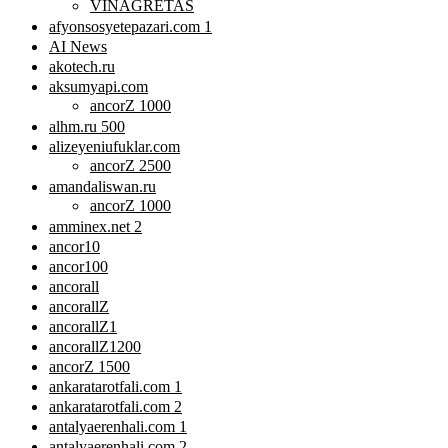
VINAGRETAS
afyonsosyetepazari.com 1
AI News
akotech.ru
aksumyapi.com
ancorZ 1000
alhm.ru 500
alizeyeniufuklar.com
ancorZ 2500
amandaliswan.ru
ancorZ 1000
amminex.net 2
ancor10
ancor100
ancorall
ancorallZ
ancorallZ1
ancorallZ1200
ancorZ 1500
ankaratarotfali.com 1
ankaratarotfali.com 2
antalyaerenhali.com 1
antalyaerenhali.com 2