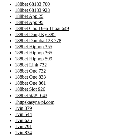
188bet 68183 700
188bet 68183 928
188bet App 25
188bet App 95
188bet Cho Dien Thoai 649
188bet Dang Ky 385
188bet Danhbai123 778
188bet Hiphop 355
188bet Hiphop 365
188bet Hiphop 599
188bet Link 732
188bet One 732
188bet One 833
188bet One 861
188bet Slot 926
188bet 먹튀 643
1httpskasyna-pl.com
1vin 379
1vin 544
1vin 625
1vin 791
1vin 834