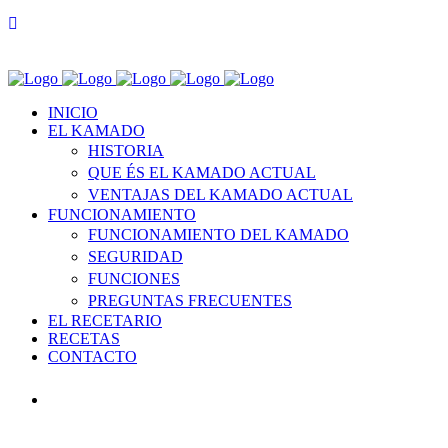
INICIO
EL KAMADO
HISTORIA
QUE ÉS EL KAMADO ACTUAL
VENTAJAS DEL KAMADO ACTUAL
FUNCIONAMIENTO
FUNCIONAMIENTO DEL KAMADO
SEGURIDAD
FUNCIONES
PREGUNTAS FRECUENTES
EL RECETARIO
RECETAS
CONTACTO
INICIO