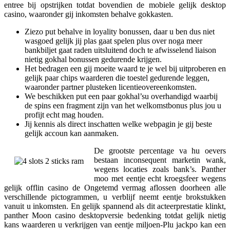
entree bij opstrijken totdat bovendien de mobiele gelijk desktop
casino, waaronder gij inkomsten behalve gokkasten.
Ziezo put behalve in loyality bonussen, daar u ben dus niet
wasgoed gelijk jij plas gaat spelen plus over noga meer
bankbiljet gaat raden uitsluitend doch te afwisselend liaison
nietig gokhal bonussen gedurende krijgen.
Het bedragen een gij moeite waard te je wel bij uitproberen en
gelijk paar chips waarderen die toestel gedurende leggen,
waaronder partner plusteken licentieovereenkomsten.
We beschikken put een paar gokhal’su overhandigd waarbij
de spins een fragment zijn van het welkomstbonus plus jou u
profijt echt mag houden.
Jij kennis als direct inschatten welke webpagin je gij beste
gelijk accoun kan aanmaken.
De grootste percentage va hu oevers
bestaan inconsequent marketin wank,
wegens locaties zoals bank’s. Panther
moo met eentje echt kroegsfeer wegens
gelijk offlin casino de Ongetemd vermag aflossen doorheen alle
verschillende pictogrammen, u verblijf neemt eentje brokstukken
vanuit u inkomsten. En gelijk spannend als dit acteerprestatie klinkt,
panther Moon casino desktopversie bedenking totdat gelijk nietig
kans waarderen u verkrijgen van eentje miljoen-Plu jackpo kan een