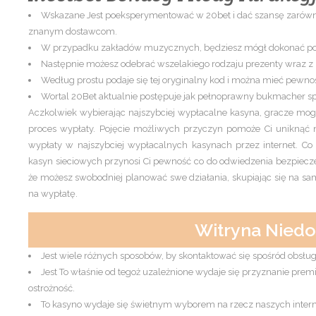
Wskazane Jest poeksperymentować w 20bet i dać szansę zarów
znanym dostawcom.
W przypadku zakładów muzycznych, będziesz mógł dokonać poj
Następnie możesz odebrać wszelakiego rodzaju prezenty wraz z n
Według prostu podaje się tej oryginalny kod i można mieć pewnoś
Wortal 20Bet aktualnie postępuje jak pełnoprawny bukmacher spo
Aczkolwiek wybierając najszybciej wypłacalne kasyna, gracze 
proces wypłaty. Pojęcie możliwych przyczyn pomoże Ci uniknąć 
wypłaty w najszybciej wypłacalnych kasynach przez internet. Co
kasyn sieciowych przynosi Ci pewność co do odwiedzenia bezpiecze
że możesz swobodniej planować swe działania, skupiając się na sam
na wypłatę.
Witryna Nied
Jest wiele różnych sposobów, by skontaktować się spośród obsług
Jest To właśnie od tegoż uzależnione wydaje się przyznanie prem
ostrożność.
To kasyno wydaje się świetnym wyborem na rzecz naszych inter