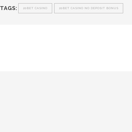
TAGS:
20BET CASINO
20BET CASINO NO DEPOSIT BONUS