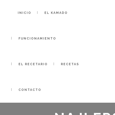
INICIO
EL KAMADO
FUNCIONAMIENTO
EL RECETARIO
RECETAS
CONTACTO