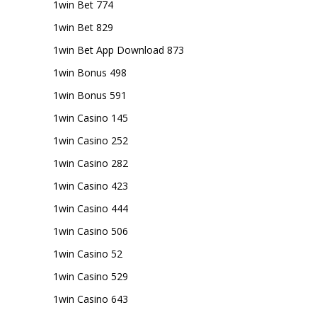
1win Bet 774
1win Bet 829
1win Bet App Download 873
1win Bonus 498
1win Bonus 591
1win Casino 145
1win Casino 252
1win Casino 282
1win Casino 423
1win Casino 444
1win Casino 506
1win Casino 52
1win Casino 529
1win Casino 643