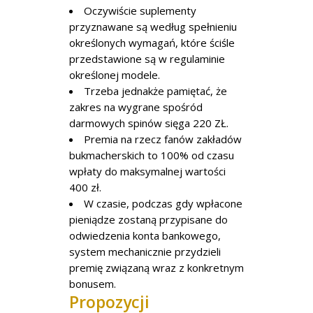
Oczywiście suplementy
przyznawane są według spełnieniu
określonych wymagań, które ściśle
przedstawione są w regulaminie
określonej modele.
Trzeba jednakże pamiętać, że
zakres na wygrane spośród
darmowych spinów sięga 220 ZŁ.
Premia na rzecz fanów zakładów
bukmacherskich to 100% od czasu
wpłaty do maksymalnej wartości
400 zł.
W czasie, podczas gdy wpłacone
pieniądze zostaną przypisane do
odwiedzenia konta bankowego,
system mechanicznie przydzieli
premię związaną wraz z konkretnym
bonusem.
Propozycji