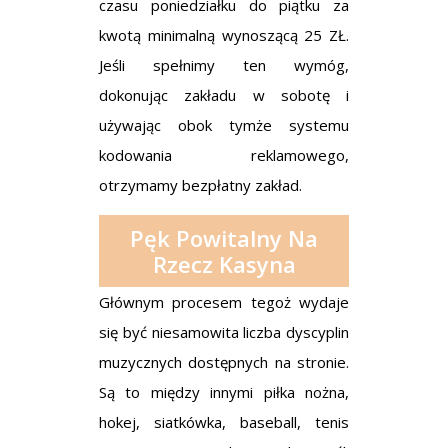
czasu poniedziałku do piątku za
kwotą minimalną wynoszącą 25 ZŁ.
Jeśli spełnimy ten wymóg,
dokonując zakładu w sobotę i
używając obok tymże systemu
kodowania reklamowego,
otrzymamy bezpłatny zakład.
Pęk Powitalny Na
Rzecz Kasyna
Głównym procesem tegoż wydaje
się być niesamowita liczba dyscyplin
muzycznych dostępnych na stronie.
Są to między innymi piłka nożna,
hokej, siatkówka, baseball, tenis