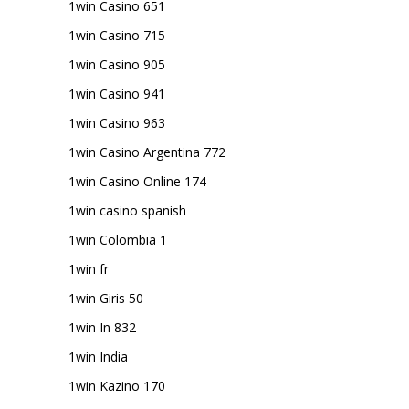
1win Casino 651
1win Casino 715
1win Casino 905
1win Casino 941
1win Casino 963
1win Casino Argentina 772
1win Casino Online 174
1win casino spanish
1win Colombia 1
1win fr
1win Giris 50
1win In 832
1win India
1win Kazino 170