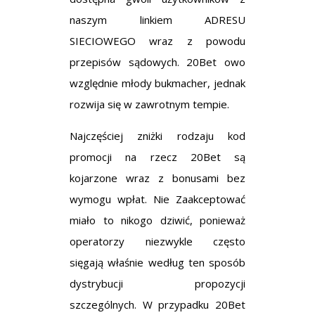
naszym linkiem ADRESU
SIECIOWEGO wraz z powodu
przepisów sądowych. 20Bet owo
względnie młody bukmacher, jednak
rozwija się w zawrotnym tempie.
Najczęściej zniżki rodzaju kod
promocji na rzecz 20Bet są
kojarzone wraz z bonusami bez
wymogu wpłat. Nie Zaakceptować
miało to nikogo dziwić, ponieważ
operatorzy niezwykle często
sięgają właśnie według ten sposób
dystrybucji propozycji
szczególnych. W przypadku 20Bet