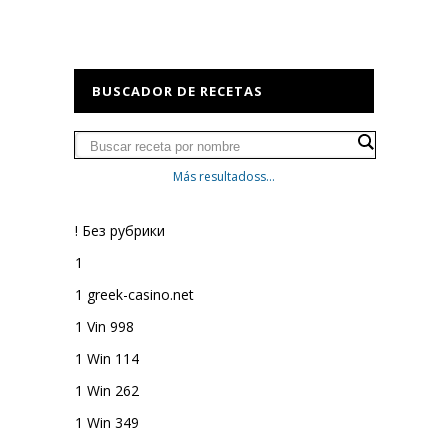
BUSCADOR DE RECETAS
Más resultadoss...
! Без рубрики
1
1 greek-casino.net
1 Vin 998
1 Win 114
1 Win 262
1 Win 349