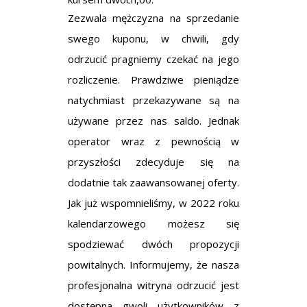
Zezwala mężczyzna na sprzedanie
swego kuponu, w chwili, gdy
odrzucić pragniemy czekać na jego
rozliczenie. Prawdziwe pieniądze
natychmiast przekazywane są na
używane przez nas saldo. Jednak
operator wraz z pewnością w
przyszłości zdecyduje się na
dodatnie tak zaawansowanej oferty.
Jak już wspomnieliśmy, w 2022 roku
kalendarzowego możesz się
spodziewać dwóch propozycji
powitalnych. Informujemy, że nasza
profesjonalna witryna odrzucić jest
dostępna gwoli użytkowników z