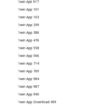
1win Apk 917
1win App 101
1win App 103
1win App 299
1win App 386
1win App 476
1win App 558
1win App 566
1win App 714
1win App 769
1win App 984
1win App 987
1win App 990
1win App Download 499