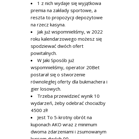
1 z nich wydaje się wyjątkowa
premia na zakłady sportowe, a
reszta to propozycji depozytowe
na rzecz kasyna.
Jak już wspomnieliśmy, w 2022
roku kalendarzowego możesz się
spodziewać dwóch ofert
powitalnych.
W Jaki Sposób już
wspomnieliśmy, operator 20Bet
postarał się o stworzenie
równoległej oferty dla bukmachera i
gier losowych.
Trzeba przewidzieć wynik 10
wydarzeń, żeby odebrać chociażby
4500 zł!
Jest To 5-krotny obrót na
kuponach AKO wraz z minimum
dwoma zdarzeniami i zsumowanym
kursem dwóch,00.