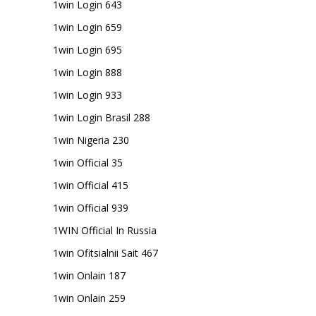
1win Login 643
1win Login 659
1win Login 695
1win Login 888
1win Login 933
1win Login Brasil 288
1win Nigeria 230
1win Official 35
1win Official 415
1win Official 939
1WIN Official In Russia
1win Ofitsialnii Sait 467
1win Onlain 187
1win Onlain 259