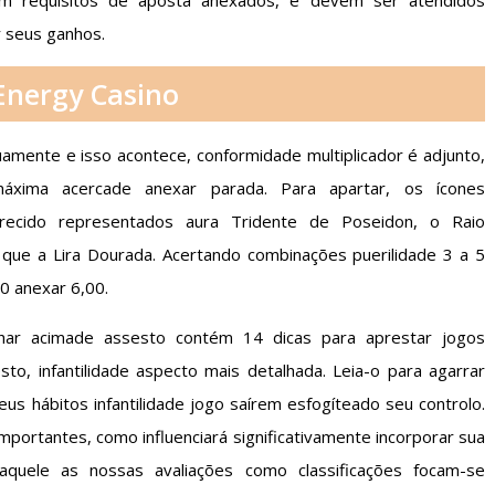
êm requisitos de aposta anexados, e devem ser atendidos
r seus ganhos.
Energy Casino
uamente e isso acontece, conformidade multiplicador é adjunto,
áxima acercade anexar parada. Para apartar, os ícones
recido representados aura Tridente de Poseidon, o Raio
 que a Lira Dourada. Acertando combinações puerilidade 3 a 5
20 anexar 6,00.
har acimade assesto contém 14 dicas para aprestar jogos
to, infantilidade aspecto mais detalhada. Leia-o para agarrar
eus hábitos infantilidade jogo saírem esfogíteado seu controlo.
mportantes, como influenciará significativamente incorporar sua
o aquele as nossas avaliações como classificações focam-se