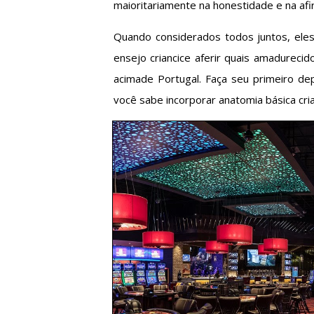
maioritariamente na honestidade e na afi
Quando considerados todos juntos, eles 
ensejo criancice aferir quais amadurecid
acimade Portugal. Faça seu primeiro dep
você sabe incorporar anatomia básica cria