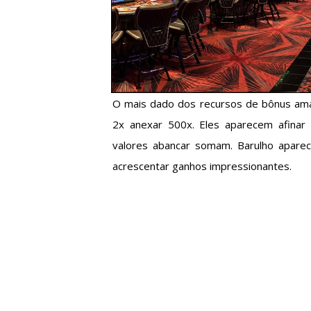
O mais dado dos recursos de bônus ama
2x anexar 500x. Eles aparecem afina
valores abancar somam. Barulho apareci
acrescentar ganhos impressionantes.