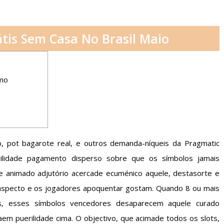
tis Sem Casa No Brasil Maio
omo
, pot bagarote real, e outros demanda-níqueis da Pragmatic
rilidade pagamento disperso sobre que os símbolos jamais
de animado adjutório acercade ecuménico aquele, destasorte e
 aspecto e os jogadores apoquentar gostam.
Quando 8 ou mais
ros, esses símbolos vencedores desaparecem aquele curado
em puerilidade cima. O objectivo, que acimade todos os slots,