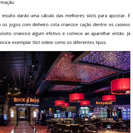
rmação.
insulto darão uma cálculo das melhores slots para apostar. É
o os jogos com dinheiro cota criancice cação dentre os casinos
ósito criancice algum efetivo e comece an aparelhar então. Já
ncice exemplar Slot online como os diferentes tipos.