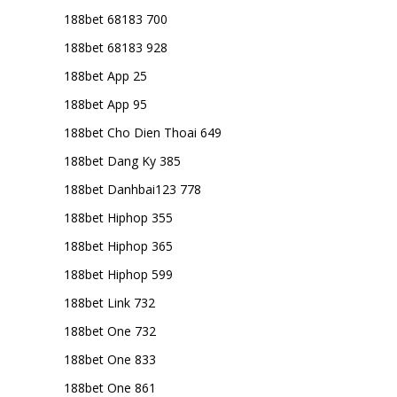
188bet 68183 700
188bet 68183 928
188bet App 25
188bet App 95
188bet Cho Dien Thoai 649
188bet Dang Ky 385
188bet Danhbai123 778
188bet Hiphop 355
188bet Hiphop 365
188bet Hiphop 599
188bet Link 732
188bet One 732
188bet One 833
188bet One 861