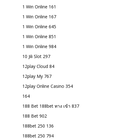
1 Win Online 161
1 Win Online 167
1 Win Online 645
1 Win Online 851
1 Win Online 984
10 Jili Slot 297
12play Cloud 84
12play My 767
12play Online Casino 354
164
188 Bet 188bet ทาง เข้า 837
188 Bet 902
188bet 250 136
188bet 250 794