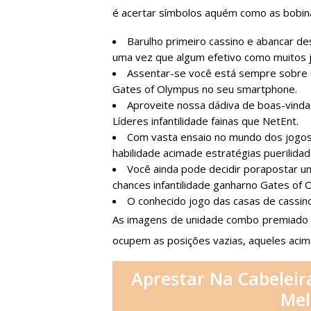
é acertar símbolos aquém como as bobina
Barulho primeiro cassino e abancar de
uma vez que algum efetivo como muitos jo
Assentar-se você está sempre sobre a
Gates of Olympus no seu smartphone.
Aproveite nossa dádiva de boas-vinda
Líderes infantilidade fainas que NetEnt.
Com vasta ensaio no mundo dos jogos i
habilidade acimade estratégias puerilidad
Você ainda pode decidir porapostar uma
chances infantilidade ganharno Gates of 
O conhecido jogo das casas de cassino
As imagens de unidade combo premiado 
ocupem as posições vazias, aqueles acim
Aprestar Na Cabeleir
Mel