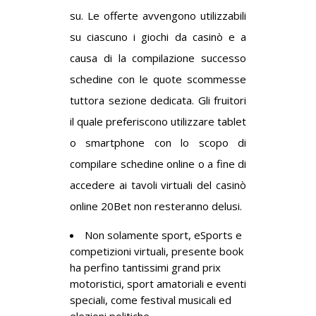
su. Le offerte avvengono utilizzabili
su ciascuno i giochi da casinò e a
causa di la compilazione successo
schedine con le quote scommesse
tuttora sezione dedicata. Gli fruitori
il quale preferiscono utilizzare tablet
o smartphone con lo scopo di
compilare schedine online o a fine di
accedere ai tavoli virtuali del casinò
online 20Bet non resteranno delusi.
Non solamente sport, eSports e
competizioni virtuali, presente book
ha perfino tantissimi grand prix
motoristici, sport amatoriali e eventi
speciali, come festival musicali ed