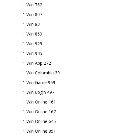
1 Win 762
1 Win 807
1 Win 83
1 Win 869
1 Win 929
1 Win 945
1 Win App 272
1 Win Colombia 391
1 Win Game 969
1 Win Login 497
1 Win Online 161
1 Win Online 167
1 Win Online 645
1 Win Online 851