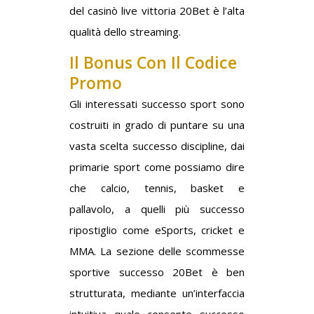
del casinò live vittoria 20Bet è l’alta
qualità dello streaming.
Il Bonus Con Il Codice
Promo
Gli interessati successo sport sono
costruiti in grado di puntare su una
vasta scelta successo discipline, dai
primarie sport come possiamo dire
che calcio, tennis, basket e
pallavolo, a quelli più successo
ripostiglio come eSports, cricket e
MMA. La sezione delle scommesse
sportive successo 20Bet è ben
strutturata, mediante un’interfaccia
intuitiva quale consente successo