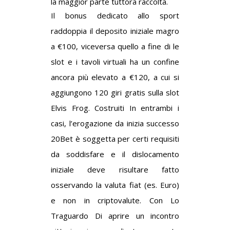
la maggior parte tuttora raccolta.
Il bonus dedicato allo sport
raddoppia il deposito iniziale magro
a €100, viceversa quello a fine di le
slot e i tavoli virtuali ha un confine
ancora più elevato a €120, a cui si
aggiungono 120 giri gratis sulla slot
Elvis Frog. Costruiti In entrambi i
casi, l’erogazione da inizia successo
20Bet è soggetta per certi requisiti
da soddisfare e il dislocamento
iniziale deve risultare fatto
osservando la valuta fiat (es. Euro)
e non in criptovalute. Con Lo
Traguardo Di aprire un incontro