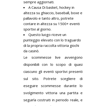
sempre aggiornati.
A Causa Di basket, hockey in
altezza su ghiaccio, baseball, boxe e
pallavolo e tanto altro, potrete
contare in altezza su 1500+ eventi
sportivi al giorno.
Questo luogo riceve un
punteggio elevato con lo traguardo
di la propria raccolta vittoria giochi
da casinò.
Le scommesse live avvengono
disponibili con lo scopo di quasi
ciascuno gli eventi sportivi presenti
sul sito. Potrete scegliere di
eseguire scommesse durante lo
svolgimento vittoria una partita e
seguirla costruiti in periodo reale, e