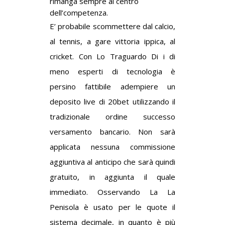
rimanga sempre al centro
dell’competenza.
E’ probabile scommettere dal calcio,
al tennis, a gare vittoria ippica, al
cricket. Con Lo Traguardo Di i di
meno esperti di tecnologia è
persino fattibile adempiere un
deposito
live di 20bet
utilizzando il
tradizionale ordine successo
versamento bancario. Non sarà
applicata nessuna commissione
aggiuntiva al anticipo che sarà quindi
gratuito, in aggiunta il quale
immediato. Osservando La La
Penisola è usato per le quote il
sistema decimale, in quanto è più