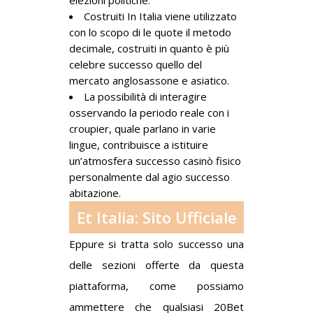
elezioni politiche.
Costruiti In Italia viene utilizzato
con lo scopo di le quote il metodo
decimale, costruiti in quanto è più
celebre successo quello del
mercato anglosassone e asiatico.
La possibilità di interagire
osservando la periodo reale con i
croupier, quale parlano in varie
lingue, contribuisce a istituire
un’atmosfera successo casinò fisico
personalmente dal agio successo
abitazione.
Et Italia: Sito Ufficiale
Eppure si tratta solo successo una
delle sezioni offerte da questa
piattaforma, come possiamo
ammettere che qualsiasi 20Bet