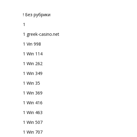
! Без рубрики
1
1 greek-casino.net
1 Vin 998
1 Win 114
1 Win 262
1 Win 349
1 Win 35
1 Win 369
1 Win 416
1 Win 463
1 Win 507
1 Win 707