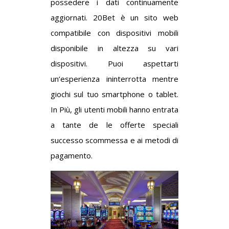
possedere i dati continuamente
aggiornati. 20Bet è un sito web
compatibile con dispositivi mobili
disponibile in altezza su vari
dispositivi. Puoi aspettarti
un’esperienza ininterrotta mentre
giochi sul tuo smartphone o tablet.
In Più, gli utenti mobili hanno entrata
a tante de le offerte speciali
successo scommessa e ai metodi di
pagamento.