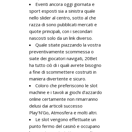
Eventi ancora oggi giornata e
sport esposti sia a sinistra quale
nello slider al centro, sotto al che
razza di sono pubblicati mercati e
quote principali, con i secondari
nascosti solo da un link diverso.
Quale stiate piazzando la vostra
preventivamente scommessa o
siate dei giocatori navigati, 20Bet
ha tutto ciò di i quali avrete bisogno
a fine di scommettere costruiti in
maniera divertente e sicuro.
Coloro che preferiscono le slot
machine e i tavoli ai giochi d’azzardo
online certamente non rimarranno
delusi dai articoli successo
Play’N’Go, Atmosfera e molti altri.
Le slot vengono effettuate un
punto fermo del casinò e occupano