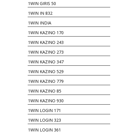
1WIN GIRIS 50
1WIN IN 832
1WIN INDIA
1WIN KAZINO 170
1WIN KAZINO 243
1WIN KAZINO 273
1WIN KAZINO 347
1WIN KAZINO 529
1WIN KAZINO 779
1WIN KAZINO 85
1WIN KAZINO 930
1WIN LOGIN 171
1WIN LOGIN 323
1WIN LOGIN 361