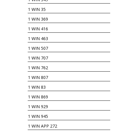
1 WIN 35
1 WIN 369
1 WIN 416
1 WIN 463
1 WIN 507
1 WIN 707
1 WIN 762
1 WIN 807
1 WIN 83
1 WIN 869
1 WIN 929
1 WIN 945
1 WIN APP 272