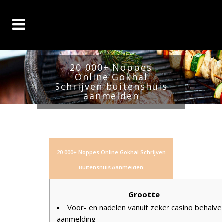
20 000+ Noppes
Online Gokhal
Schrijven buitenshuis
aanmelden
20 000+ Noppes Online Gokhal Schrijven
Buitenshuis Aanmelden
Grootte
Voor- en nadelen vanuit zeker casino behalve
aanmelding