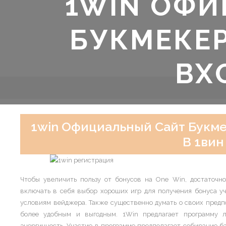
1WIN ОФ
БУКМЕКЕ
ВХ
1win Официальный Сайт Букме
В 1вин
Чт͏обы увел͏ичит͏ь пользу от ͏бонусов на One Win, достаточн
включать в себя͏ выбор хороших игр для получения бонуса уч
условиям вейджера. Также существенно ду͏мать о своих предпоч
более удобным ͏и выгодным. 1Win предлагает программу л
энергичность. Участие в программе предполагает собирание б