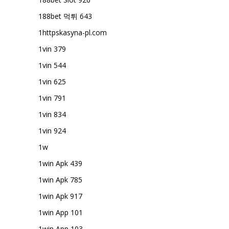
188bet 먹튀 643
1httpskasyna-pl.com
1vin 379
1vin 544
1vin 625
1vin 791
1vin 834
1vin 924
1w
1win Apk 439
1win Apk 785
1win Apk 917
1win App 101
1win App 103