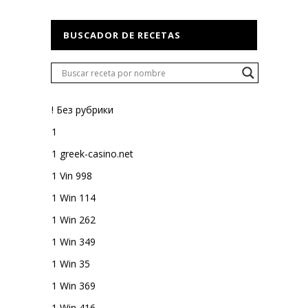
BUSCADOR DE RECETAS
! Без рубрики
1
1 greek-casino.net
1 Vin 998
1 Win 114
1 Win 262
1 Win 349
1 Win 35
1 Win 369
1 Win 416