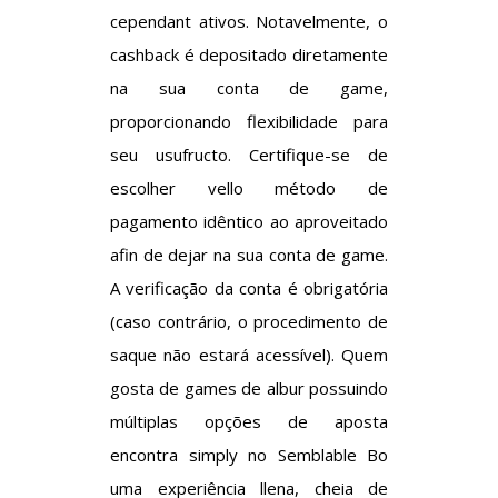
cependant ativos. Notavelmente, o
cashback é depositado diretamente
na sua conta de game,
proporcionando flexibilidade para
seu usufructo. Certifique-se de
escolher vello método de
pagamento idêntico ao aproveitado
afin de dejar na sua conta de game.
A verificação da conta é obrigatória
(caso contrário, o procedimento de
saque não estará acessível). Quem
gosta de games de albur possuindo
múltiplas opções de aposta
encontra simply no Semblable Bo
uma experiência llena, cheia de