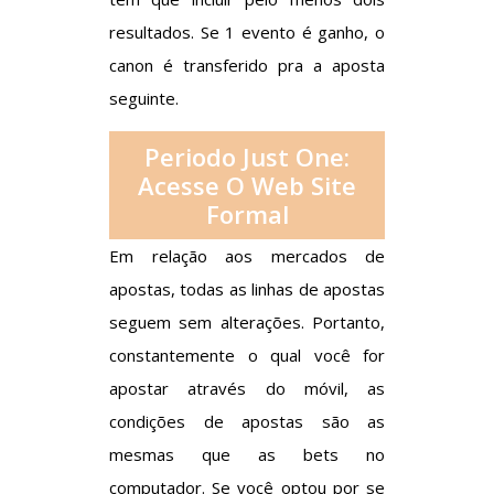
resultados. Se 1 evento é ganho, o
canon é transferido pra a aposta
seguinte.
Periodo Just One:
Acesse O Web Site
Formal
Em relação aos mercados de
apostas, todas as linhas de apostas
seguem sem alterações. Portanto,
constantemente o qual você for
apostar através do móvil, as
condições de apostas são as
mesmas que as bets no
computador. Se você optou por se