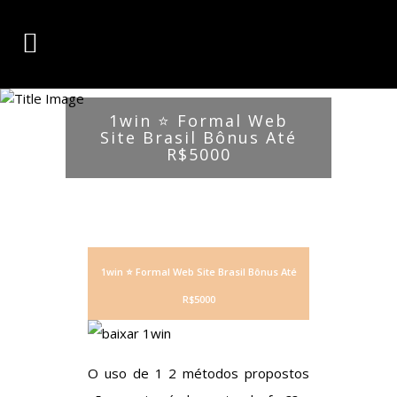
1win ⭐️ Formal Web
Site Brasil Bônus Até
R$5000
1win ⭐️ Formal Web Site Brasil Bônus Até
R$5000
O uso de 1 2 métodos propostos