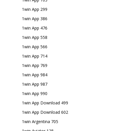
1win App 299
1win App 386
1win App 476
1win App 558
1win App 566
1win App 714
1win App 769
1win App 984
1win App 987
1win App 990
1win App Download 499
1win App Download 602
1win Argentina 705
1win Aviator 128