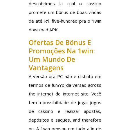
descobrimos la cual o cassino
promete um bônus de boas-vindas
de até R$ five-hundred pra o 1win
download APK.
Ofertas De Bônus E
Promoções Na 1win:
Um Mundo De
Vantagens
A versão pra PC não é distinto em
termos de fun??o da versão across
the internet do internet site. Você
tem a possibilidade de jogar jogos
de cassino e realizar apostas,
depósitos e saques, and therefore
on. A 1win pensou em tudo afin de