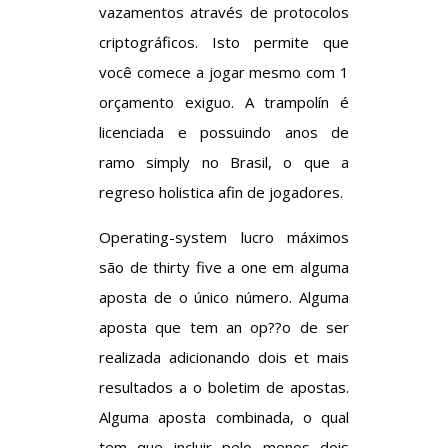
vazamentos através de protocolos
criptográficos. Isto permite que
você comece a jogar mesmo com 1
orçamento exiguo. A trampolín é
licenciada e possuindo anos de
ramo simply no Brasil, o que a
regreso holistica afin de jogadores.
Operating-system lucro máximos
são de thirty five a one em alguma
aposta de o único número. Alguma
aposta que tem an op??o de ser
realizada adicionando dois et mais
resultados a o boletim de apostas.
Alguma aposta combinada, o qual
tem que incluir pelo menos dois