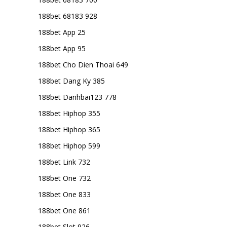
188bet 68183 928
188bet App 25
188bet App 95
188bet Cho Dien Thoai 649
188bet Dang Ky 385
188bet Danhbai123 778
188bet Hiphop 355
188bet Hiphop 365
188bet Hiphop 599
188bet Link 732
188bet One 732
188bet One 833
188bet One 861
188bet Slot 926