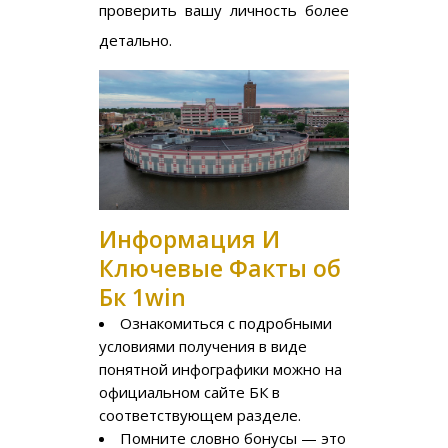
проверить вашу личность более
детально.
Информация И
Ключевые Факты об
Бк 1win
Ознакомиться с подробными
условиями получения в виде
понятной инфографики можно на
официальном сайте БК в
соответствующем разделе.
Помните словно бонусы — это