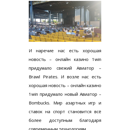
И наречие нас есть хорошая
новость – онлайн казино 1win
придумало свежий Авиатор –
Brawl Pirates. И возле нас есть
хорошая новость – онлайн казино
1win придумало новый Авиатор –
Bombucks. Мир азартных игр и
ставок на спорт становится всё
более доступным благодаря
современным технологиям.