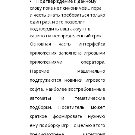
Подтверждение к данному
слову пока нет синонимов… пора
и честь знать требоваться только
один раз, и это позволит
подтвердить ваш аккаунт в
казино на неопределенный срок.
Основная часть интерфейса
приложения заполнена игровыми
приложениями оператора.
Наречие машинально
подгружаются новинки игрового
софта, наиболее востребованные
автоматы и тематические
подборки. Посетитель может
краткое формировать нужную
ему подборку игр – с целью этого
предусмотрена категория