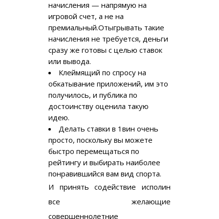
начисления — напрямую на
игровой счет, а не на
премиальный.Отыгрывать такие
начисления не требуется, деньги
сразу же готовы с целью ставок
или вывода.
Клеймящий по спросу на
обкатывание приложений, им это
получилось, и публика по
достоинству оценила такую
идею.
Делать ставки в 1вин очень
просто, поскольку вы можете
быстро перемещаться по
рейтингу и выбирать наиболее
понравившийся вам вид спорта.
И принять содействие исполин
все желающие
совершеннолетние