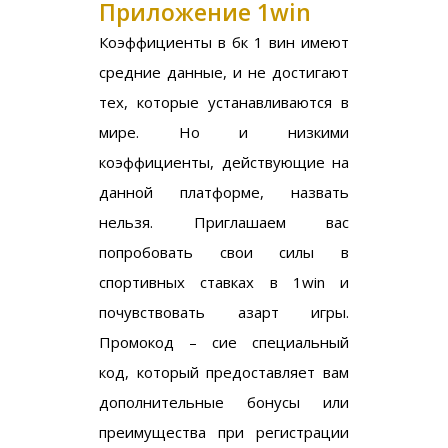
Приложение 1win
Коэффициенты в бк 1 вин имеют
средние данные, и не достигают
тех, которые устанавливаются в
мире. Но и низкими
коэффициенты, действующие на
данной платформе, назвать
нельзя. Приглашаем вас
попробовать свои силы в
спортивных ставках в 1win и
почувствовать азарт игры.
Промокод – сие специальный
код, который предоставляет вам
дополнительные бонусы или
преимущества при регистрации