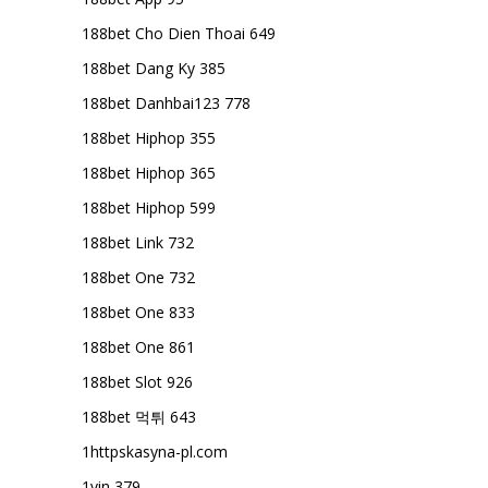
188bet Cho Dien Thoai 649
188bet Dang Ky 385
188bet Danhbai123 778
188bet Hiphop 355
188bet Hiphop 365
188bet Hiphop 599
188bet Link 732
188bet One 732
188bet One 833
188bet One 861
188bet Slot 926
188bet 먹튀 643
1httpskasyna-pl.com
1vin 379