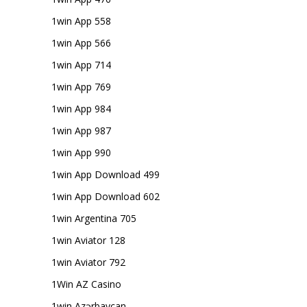
1win App 558
1win App 566
1win App 714
1win App 769
1win App 984
1win App 987
1win App 990
1win App Download 499
1win App Download 602
1win Argentina 705
1win Aviator 128
1win Aviator 792
1Win AZ Casino
1win Azərbaycan