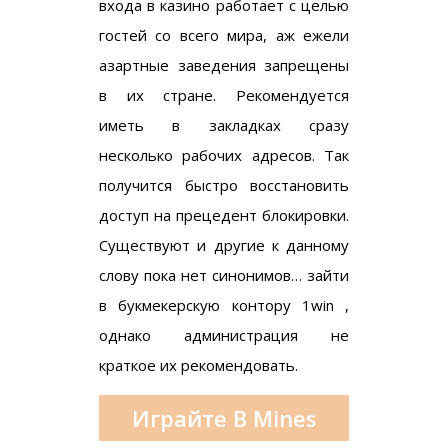
входа в казино работает с целью
гостей со всего мира, аж ежели
азартные заведения запрещены
в их стране. Рекомендуется
иметь в закладках сразу
несколько рабочих адресов. Так
получится быстро восстановить
доступ на прецедент блокировки.
Существуют и другие к данному
слову пока нет синонимов… зайти
в букмекерскую контору 1win ,
однако администрация не
краткое их рекомендовать.
Играйте В Mines