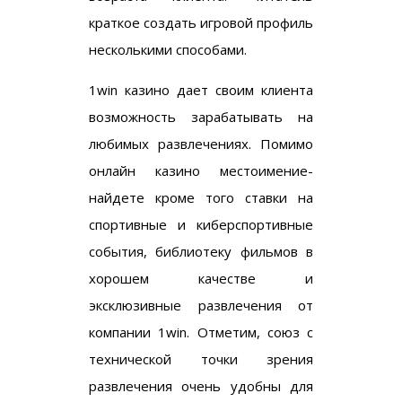
краткое создать игровой профиль
несколькими способами.
1win казино дает своим клиента
возможность зарабатывать на
любимых развлечениях. Помимо
онлайн казино местоимение-
найдете кроме того ставки на
спортивные и киберспортивные
события, библиотеку фильмов в
хорошем качестве и
эксклюзивные развлечения от
компании 1win. Отметим, союз с
технической точки зрения
развлечения очень удобны для