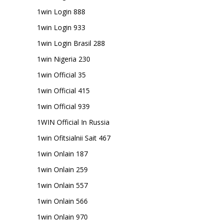
1win Login 888
1win Login 933
1win Login Brasil 288
1win Nigeria 230
1win Official 35
1win Official 415
1win Official 939
1WIN Official In Russia
1win Ofitsialnii Sait 467
1win Onlain 187
1win Onlain 259
1win Onlain 557
1win Onlain 566
1win Onlain 970