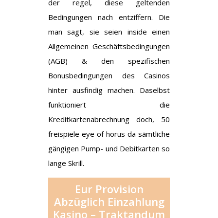
der regel, diese geltenden
Bedingungen nach entziffern. Die
man sagt, sie seien inside einen
Allgemeinen Geschäftsbedingungen
(AGB) & den spezifischen
Bonusbedingungen des Casinos
hinter ausfindig machen. Daselbst
funktioniert die
Kreditkartenabrechnung doch, 50
freispiele eye of horus da sämtliche
gängigen Pump- und Debitkarten so
lange Skrill.
Eur Provision
Abzüglich Einzahlung
Kasino – Traktandum