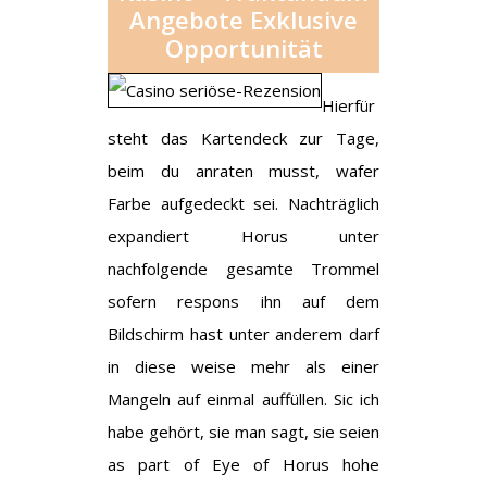
Angebote Exklusive
Opportunität
Hierfür
steht das Kartendeck zur Tage,
beim du anraten musst, wafer
Farbe aufgedeckt sei. Nachträglich
expandiert Horus unter
nachfolgende gesamte Trommel
sofern respons ihn auf dem
Bildschirm hast unter anderem darf
in diese weise mehr als einer
Mangeln auf einmal auffüllen. Sic ich
habe gehört, sie man sagt, sie seien
as part of Eye of Horus hohe