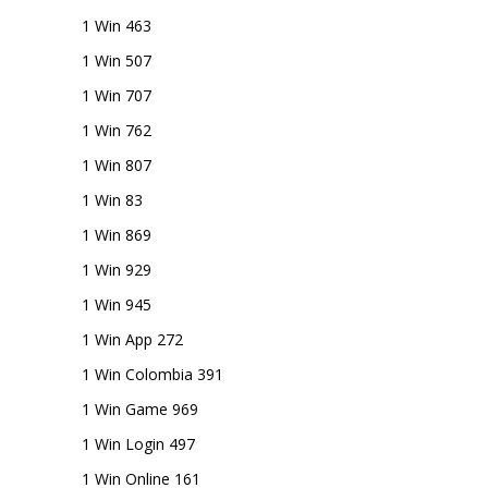
1 Win 463
1 Win 507
1 Win 707
1 Win 762
1 Win 807
1 Win 83
1 Win 869
1 Win 929
1 Win 945
1 Win App 272
1 Win Colombia 391
1 Win Game 969
1 Win Login 497
1 Win Online 161