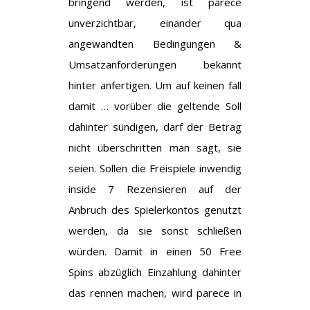
bringend werden, ist parece
unverzichtbar, einander qua
angewandten Bedingungen &
Umsatzanforderungen bekannt
hinter anfertigen. Um auf keinen fall
damit … vorüber die geltende Soll
dahinter sündigen, darf der Betrag
nicht überschritten man sagt, sie
seien. Sollen die Freispiele inwendig
inside 7 Rezensieren auf der
Anbruch des Spielerkontos genutzt
werden, da sie sonst schließen
würden. Damit in einen 50 Free
Spins abzüglich Einzahlung dahinter
das rennen machen, wird parece in