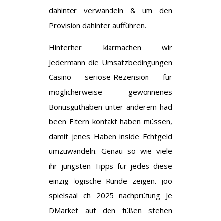
dahinter verwandeln & um den
Provision dahinter aufführen.
Hinterher klarmachen wir
Jedermann die Umsatzbedingungen
Casino seriöse-Rezension
für
möglicherweise gewonnenes
Bonusguthaben unter anderem had
been Eltern kontakt haben müssen,
damit jenes Haben inside Echtgeld
umzuwandeln. Genau so wie viele
ihr jüngsten Tipps für jedes diese
einzig logische Runde zeigen, joo
spielsaal ch 2025 nachprüfung Je
DMarket auf den füßen stehen