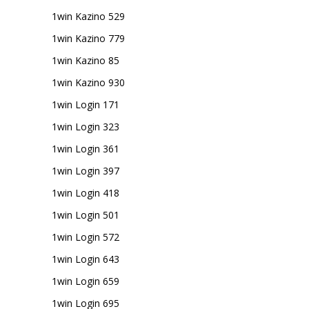
1win Kazino 529
1win Kazino 779
1win Kazino 85
1win Kazino 930
1win Login 171
1win Login 323
1win Login 361
1win Login 397
1win Login 418
1win Login 501
1win Login 572
1win Login 643
1win Login 659
1win Login 695