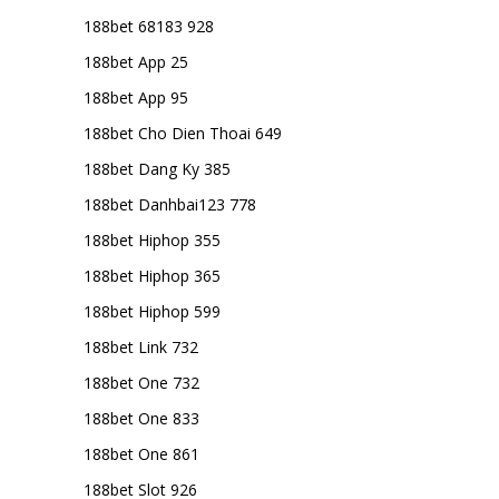
188bet 68183 928
188bet App 25
188bet App 95
188bet Cho Dien Thoai 649
188bet Dang Ky 385
188bet Danhbai123 778
188bet Hiphop 355
188bet Hiphop 365
188bet Hiphop 599
188bet Link 732
188bet One 732
188bet One 833
188bet One 861
188bet Slot 926