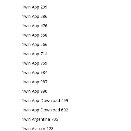
1win App 299
1win App 386
1win App 476
1win App 558
1win App 566
1win App 714
1win App 769
1win App 984
1win App 987
1win App 990
1win App Download 499
1win App Download 602
1win Argentina 705
1win Aviator 128