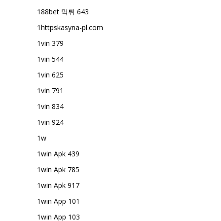
188bet 먹튀 643
1httpskasyna-pl.com
1vin 379
1vin 544
1vin 625
1vin 791
1vin 834
1vin 924
1w
1win Apk 439
1win Apk 785
1win Apk 917
1win App 101
1win App 103