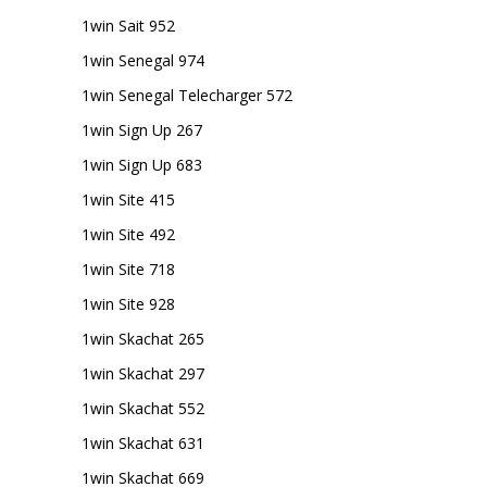
1win Sait 952
1win Senegal 974
1win Senegal Telecharger 572
1win Sign Up 267
1win Sign Up 683
1win Site 415
1win Site 492
1win Site 718
1win Site 928
1win Skachat 265
1win Skachat 297
1win Skachat 552
1win Skachat 631
1win Skachat 669