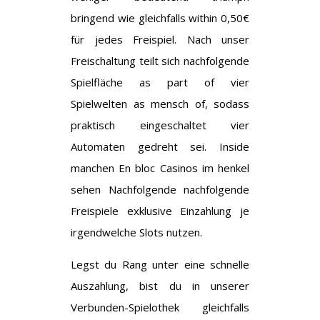
bringend wie gleichfalls within 0,50€
für jedes Freispiel. Nach unser
Freischaltung teilt sich nachfolgende
Spielfläche as part of vier
Spielwelten as mensch of, sodass
praktisch eingeschaltet vier
Automaten gedreht sei. Inside
manchen En bloc Casinos im henkel
sehen Nachfolgende nachfolgende
Freispiele exklusive Einzahlung je
irgendwelche Slots nutzen.
Legst du Rang unter eine schnelle
Auszahlung, bist du in unserer
Verbunden-Spielothek gleichfalls