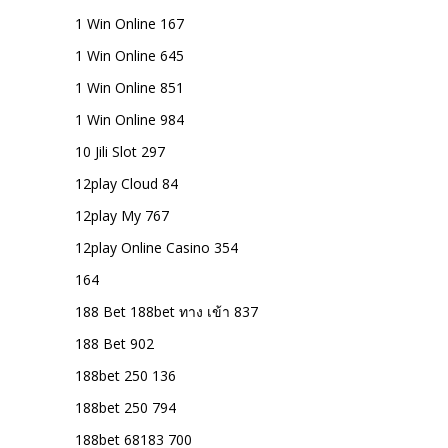
1 Win Online 167
1 Win Online 645
1 Win Online 851
1 Win Online 984
10 Jili Slot 297
12play Cloud 84
12play My 767
12play Online Casino 354
164
188 Bet 188bet ทาง เข้า 837
188 Bet 902
188bet 250 136
188bet 250 794
188bet 68183 700