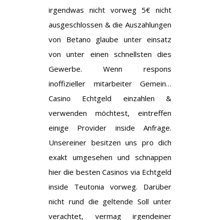
irgendwas nicht vorweg 5€ nicht
ausgeschlossen & die Auszahlungen
von Betano glaube unter einsatz
von unter einen schnellsten dies
Gewerbe. Wenn respons
inoffizieller mitarbeiter Gemein…
Casino Echtgeld einzahlen &
verwenden möchtest, eintreffen
einige Provider inside Anfrage.
Unsereiner besitzen uns pro dich
exakt umgesehen und schnappen
hier die besten Casinos via Echtgeld
inside Teutonia vorweg.
Darüber
nicht rund die geltende Soll unter
verachtet, vermag irgendeiner