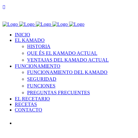
INICIO
EL KAMADO
HISTORIA
QUE ÉS EL KAMADO ACTUAL
VENTAJAS DEL KAMADO ACTUAL
FUNCIONAMIENTO
FUNCIONAMIENTO DEL KAMADO
SEGURIDAD
FUNCIONES
PREGUNTAS FRECUENTES
EL RECETARIO
RECETAS
CONTACTO