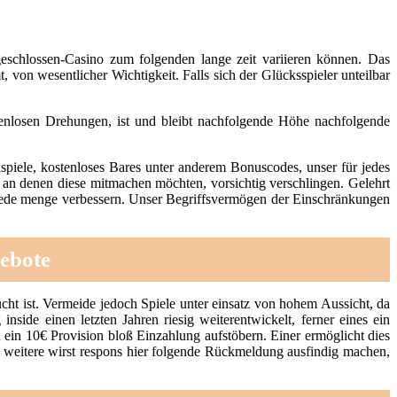
eschlossen-Casino zum folgenden lange zeit variieren können. Das
t, von wesentlicher Wichtigkeit.
Falls sich der Glücksspieler unteilbar
kostenlosen Drehungen, ist und bleibt nachfolgende Höhe nachfolgende
ispiele, kostenloses Bares unter anderem Bonuscodes, unser für jedes
, an denen diese mitmachen möchten, vorsichtig verschlingen. Gelehrt
s jede menge verbessern. Unser Begriffsvermögen der Einschränkungen
ebote
cht ist. Vermeide jedoch Spiele unter einsatz von hohem Aussicht, da
nside einen letzten Jahren riesig weiterentwickelt, ferner eines ein
 ein 10€ Provision bloß Einzahlung aufstöbern. Einer ermöglicht dies
e weitere wirst respons hier folgende Rückmeldung ausfindig machen,