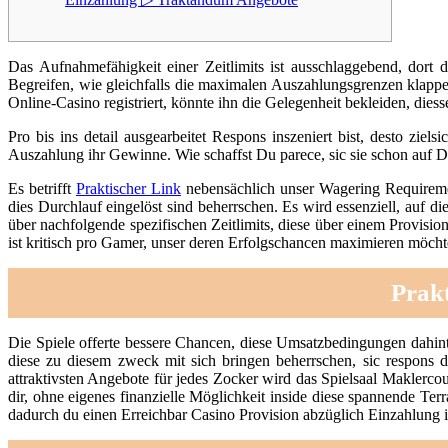
Das Aufnahmefähigkeit einer Zeitlimits ist ausschlaggebend, dor
Begreifen, wie gleichfalls die maximalen Auszahlungsgrenzen klappen
Online-Casino registriert, könnte ihn die Gelegenheit bekleiden, dies
Pro bis ins detail ausgearbeitet Respons inszeniert bist, desto zie
Auszahlung ihr Gewinne. Wie schaffst Du parece, sic sie schon auf
Es betrifft
Praktischer Link
nebensächlich unser Wagering Requirement
dies Durchlauf eingelöst sind beherrschen. Es wird essenziell, auf 
über nachfolgende spezifischen Zeitlimits, diese über einem Provis
ist kritisch pro Gamer, unser deren Erfolgschancen maximieren möcht
Prak
Die Spiele offerte bessere Chancen, diese Umsatzbedingungen dahinte
diese zu diesem zweck mit sich bringen beherrschen, sic respons dei
attraktivsten Angebote für jedes Zocker wird das Spielsaal Maklerco
dir, ohne eigenes finanzielle Möglichkeit inside diese spannende T
dadurch du einen Erreichbar Casino Provision abzüglich Einzahlung i