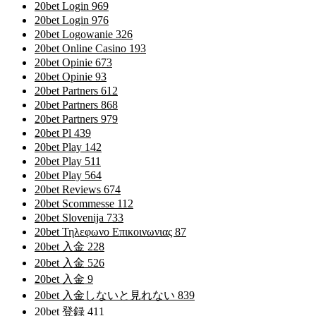
20bet Login 969
20bet Login 976
20bet Logowanie 326
20bet Online Casino 193
20bet Opinie 673
20bet Opinie 93
20bet Partners 612
20bet Partners 868
20bet Partners 979
20bet Pl 439
20bet Play 142
20bet Play 511
20bet Play 564
20bet Reviews 674
20bet Scommesse 112
20bet Slovenija 733
20bet Τηλεφωνο Επικοινωνιας 87
20bet 入金 228
20bet 入金 526
20bet 入金 9
20bet 入金しないと見れない 839
20bet 登録 411