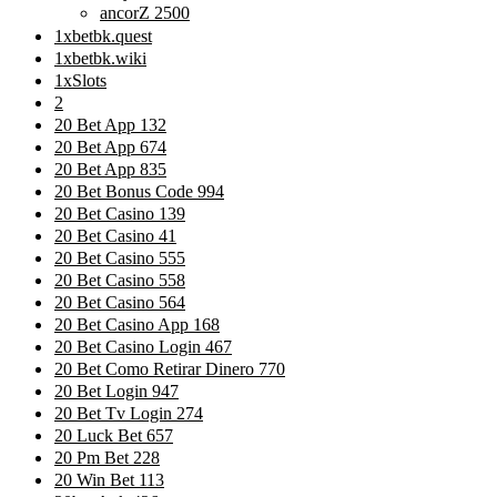
ancorZ 2500
1xbetbk.quest
1xbetbk.wiki
1xSlots
2
20 Bet App 132
20 Bet App 674
20 Bet App 835
20 Bet Bonus Code 994
20 Bet Casino 139
20 Bet Casino 41
20 Bet Casino 555
20 Bet Casino 558
20 Bet Casino 564
20 Bet Casino App 168
20 Bet Casino Login 467
20 Bet Como Retirar Dinero 770
20 Bet Login 947
20 Bet Tv Login 274
20 Luck Bet 657
20 Pm Bet 228
20 Win Bet 113