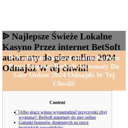
ᐉ Najlepsze Świeże Lokalne
Kasyno Przez internet BetSoft
automaty do gier online 2024
ᐉ Najlepsze Świeże Lokalne Kasyno
Przez Internet BetSoft Automaty Do
Odnajdź W tej chwili!
Gier Online 2024 Odnajdź W Tej
Chwili!
Content
⃣ Albo gracz winna wynagradzać przyczynki zbyt
wygraną?: BetSoft automaty do gier online
Gatunki bonusów dostępnych na rzecz
brytyjskich zawodników