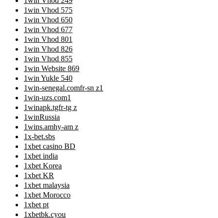
1win Vhod 249
1win Vhod 575
1win Vhod 650
1win Vhod 677
1win Vhod 801
1win Vhod 826
1win Vhod 855
1win Website 869
1win Yukle 540
1win-senegal.comfr-sn z1
1win-uzs.com1
1winapk.tgfr-tg z
1winRussia
1wins.amhy-am z
1x-bet.sbs
1xbet casino BD
1xbet india
1xbet Korea
1xbet KR
1xbet malaysia
1xbet Morocco
1xbet pt
1xbetbk.cyou