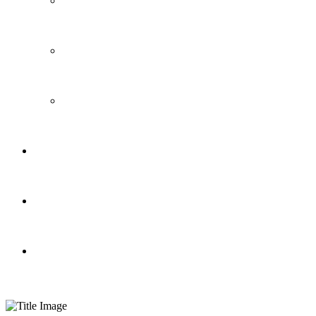
SEGURIDAD
FUNCIONES
PREGUNTAS FRECUENTES
EL RECETARIO
RECETAS
CONTACTO