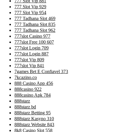
777 Slot Vip 881
777 Slot Vip 929
777 Slot Vip 954
777 Tadhana Slot 469
777 Tadhana Slot 835
777 Tadhana Slot 962
777slot Casino 977
777slot Free 100 607
777slot Login 709
777slot Login 887
777slot Vip 809
777slot Vip 841
7games Bet E Confiavel 373
7kcazino.co
888 Casino App 456
888casino 922
888casino Apk 784
888starz
888starz bd
888starz Betting 95
888starz Kasyno 310
888starz Website 843
8k8 Casino Slot 558