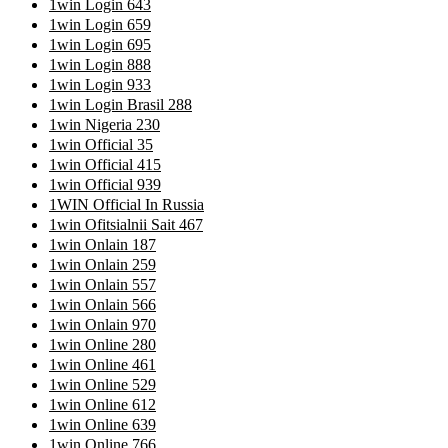
1win Login 643
1win Login 659
1win Login 695
1win Login 888
1win Login 933
1win Login Brasil 288
1win Nigeria 230
1win Official 35
1win Official 415
1win Official 939
1WIN Official In Russia
1win Ofitsialnii Sait 467
1win Onlain 187
1win Onlain 259
1win Onlain 557
1win Onlain 566
1win Onlain 970
1win Online 280
1win Online 461
1win Online 529
1win Online 612
1win Online 639
1win Online 766