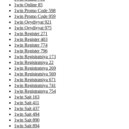
1win Online 85
1win Promo Code 598
1win Promo Code 959
1win Qeydiyyat 921
1win Qeydiyyat 975
1win Register 271
1win Register 403
1win Register 774
1win Register 796
1win Registratsiya 173
1win Registratsiya 22
1win Registratsiya 269
1win Registratsiya 569
1win Registratsiya 671
1win Registratsiya 741
1win Registratsiya 754
1win Sait 163
1win Sait 411
1win Sait 437
1win Sait 494
1win Sait 890
1win Sait 894