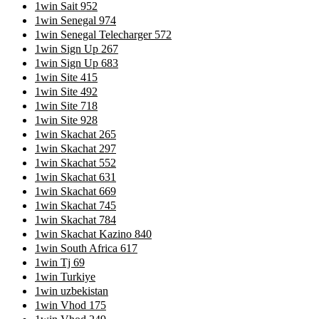
1win Sait 952
1win Senegal 974
1win Senegal Telecharger 572
1win Sign Up 267
1win Sign Up 683
1win Site 415
1win Site 492
1win Site 718
1win Site 928
1win Skachat 265
1win Skachat 297
1win Skachat 552
1win Skachat 631
1win Skachat 669
1win Skachat 745
1win Skachat 784
1win Skachat Kazino 840
1win South Africa 617
1win Tj 69
1win Turkiye
1win uzbekistan
1win Vhod 175