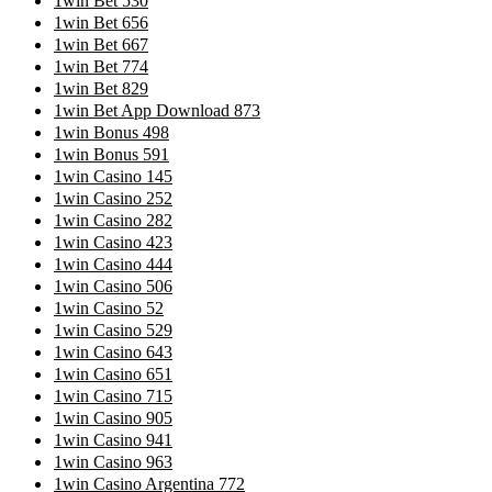
1win Bet 530
1win Bet 656
1win Bet 667
1win Bet 774
1win Bet 829
1win Bet App Download 873
1win Bonus 498
1win Bonus 591
1win Casino 145
1win Casino 252
1win Casino 282
1win Casino 423
1win Casino 444
1win Casino 506
1win Casino 52
1win Casino 529
1win Casino 643
1win Casino 651
1win Casino 715
1win Casino 905
1win Casino 941
1win Casino 963
1win Casino Argentina 772