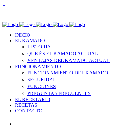
INICIO
EL KAMADO
HISTORIA
QUE ÉS EL KAMADO ACTUAL
VENTAJAS DEL KAMADO ACTUAL
FUNCIONAMIENTO
FUNCIONAMIENTO DEL KAMADO
SEGURIDAD
FUNCIONES
PREGUNTAS FRECUENTES
EL RECETARIO
RECETAS
CONTACTO
INICIO