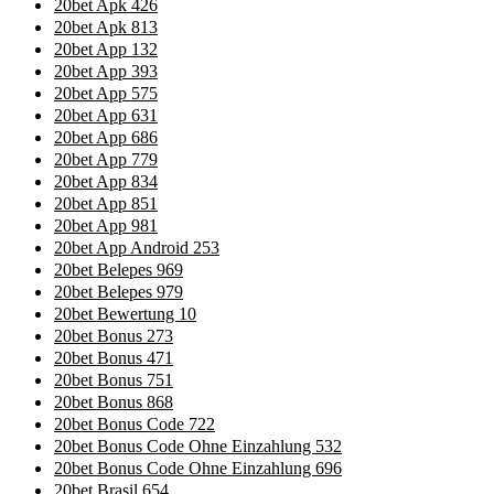
20bet Apk 426
20bet Apk 813
20bet App 132
20bet App 393
20bet App 575
20bet App 631
20bet App 686
20bet App 779
20bet App 834
20bet App 851
20bet App 981
20bet App Android 253
20bet Belepes 969
20bet Belepes 979
20bet Bewertung 10
20bet Bonus 273
20bet Bonus 471
20bet Bonus 751
20bet Bonus 868
20bet Bonus Code 722
20bet Bonus Code Ohne Einzahlung 532
20bet Bonus Code Ohne Einzahlung 696
20bet Brasil 654