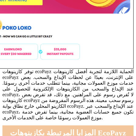
توفر كازينوهات ecoPayz الحماية اللازمة لتجربة أفضل كازينوهات
ecoPayz على الإنترنت، بعيدًا عن لحظات الإيداع والسحب. بعض
خدمات موزع العمولات مجانية، بينما تتطلب خدمات أخرى رسومًا.
عند الإيداع والسحب من الكازينوهات الإلكترونية للحصول على
ecoPayz، لا تُفرض رسوم على المراهنين. مع ذلك، قد تفرض بعض
كازينوهات ecoPayz رسوم سحب معينة. هذه الرسوم المفروضة من
الكازينو المحلي خارج نطاق بوابة ecoPayz. عند الإيداع والسحب عبر
ecoPayz، تكون جميع حسابات العضوية مجانية، بينما تفرض خدمة
موزع العمولات رسومًا خاصة على الخدمات الأخرى.
المزايا المرتبطة بكازينوهات EcoPayz