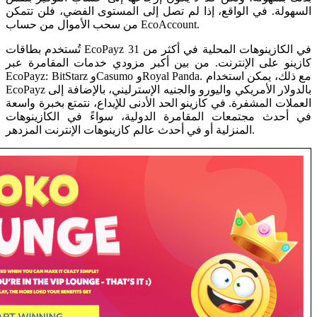
السهولة. في الواقع، إذا لم تصل إلى المستوى الفضي، فلن تتمكن
من سحب الأموال من حساب EcoAccount.
تُستخدم بطاقات EcoPayz في الكازينوهات المحلية في أكثر من 31
كازينو على الإنترنت. من بين أكبر مزودي خدمات المقامرة عبر
EcoPayz: BitStarz وCasumo وRoyal Panda. مع ذلك، يمكن استخدام
EcoPayz بالدولار الأمريكي واليورو والجنيه الإسترليني، بالإضافة إلى
العملات المشفرة. في كازينو الحد الأدنى للإيداع، نتمتع بخبرة واسعة
في أحدث مجتمعات المقامرة الدولية، سواءً في الكازينوهات
المنزلية أو في أحدث عالم كازينوهات الإنترنت المزدهر.