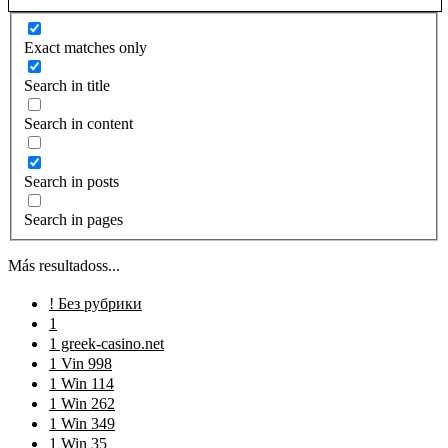
Exact matches only
Search in title
Search in content
Search in posts
Search in pages
Más resultadoss...
! Без рубрики
1
1 greek-casino.net
1 Vin 998
1 Win 114
1 Win 262
1 Win 349
1 Win 35