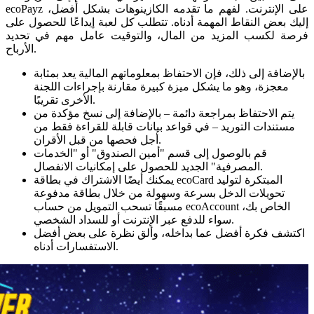
ecoPayz على الإنترنت. لفهم ما تقدمه الكازينوهات بشكل أفضل،
إليك بعض النقاط المهمة أدناه. تتطلب كل لعبة إيداعًا للحصول على
فرصة لكسب المزيد من المال، والتوقيت عامل مهم في تحديد
الأرباح.
بالإضافة إلى ذلك، فإن الاحتفاظ بمعلوماتهم المالية يعد بمثابة
معجزة، وهو ما يشكل ميزة كبيرة مقارنة بإجراءات اللجنة
الأخرى تقريبًا.
يتم الاحتفاظ بمراجعة دائمة – بالإضافة إلى نسخ مؤكدة من
مستندات التوريد – في قواعد بيانات قابلة للقراءة فقط من
أجل فحصها من قبل الأقران.
قم بالوصول إلى قسم "أمين الصندوق" أو "الخدمات
المصرفية" الجديد للحصول على إمكانيات الانفصال.
يمكنك أيضًا الاشتراك في بطاقة ecoCard المبتكرة لتوليد
تحويلات الدخل بسرعة وسهولة من خلال بطاقة مدفوعة
مسبقًا تسحب التمويل من حساب ecoAccount الخاص بك،
سواء للدفع عبر الإنترنت أو للسداد الشخصي.
اكتشف فكرة أفضل عما بداخله، وألق نظرة على بعض أفضل
الاستفسارات أدناه.