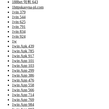
188bet 먹튀 643
1httpskasyna-pl.com
1vin 379
1vin 544
1vin 625
1vin 791
1vin 834
1vin 924
1w
1win Apk 439
1win Apk 785
1win Apk 917
1win App 101
1win App 103
1win App 299
1win App 386
1win App 476
1win App 558
1win App 566
1win App 714
1win App 769
1win App 984