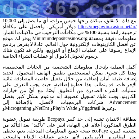
مع ذلك، لا تقلق، يمكنك ربحها خمس مرات، أي ما يصل إلى 10,000
دولار أمريكي. واحصل على مكافأة
https://megawin-casino.net/ar/
ترحيبية رائعة بنسبة 100% في مكافآت الترحيب في ماكينات القمار.
يوفر لك موقع Minimumdepositcasinos.org معلومات دقيقة ومحدثة
عن أفضل الكازينوهات الإلكترونية حول العالم. عادةً لا يفرض برنامج
الإيداع رسومًا على عمليات الإيداع أو التوزيع، ولكن قد تكون هناك
رسوم لتحويل الأموال أو عمليات الشراء الخاصة.
أكمل العملية بإدخال معلوماتك الشخصية من الخانات المخصصة،
وهذا كل شيء. يمكن لمستخدمي تطبيق الهاتف المحمول الجديد
إضافة طبقة أمان إضافية من خلال تفعيل خاصية المصادقة ثنائية
الإجراءات. قد يتطلب هذا خطوة إضافية، حيث يجب التعرف على
عمليات الشراء الصادرة من التطبيق أيضًا. مع أيٍّ من خيارات
الكازينو، يجب عليك تسجيل عضوية. إنه مدعوم بشكل كبير بفضل
شركات البرمجيات الأفضل، بالإضافة إلى Advancement
وMicrogaming وNetEnt وPlay'n Wade وYggdrasil وغيرها.
طريقة تمويل عضوية Ecopayz ببطاقة الائتمان تشبه إلى حد كبير
الطرق المذكورة أعلاه. في النهاية، انقر على "تأكيد" بعد التأكد من
صحة جميع المعلومات المدخلة. نعم، تحظى ecoPayz بشعبية كبيرة
بين المقامرين الأمريكيين لأنها تدعم عمليات الإيداع والسحب