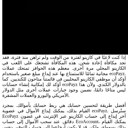
إذا كنت لاعبًا في كازينو لفترة من الوقت ولم تراهن منذ فترة، فقد
تجد مكافأة إعادة شحن. هذه المكافأة تشجعك على اللعب في
الكازينو المحلي مرة أخرى. معظم هذه الحوافز تمنحك عملات
مجانية تمامًا للاستمتاع بها عند إيداع مبلغ صغير باستخدام ecoPayz.
أؤكد أن موظفي الكازينو المحليين في قائمتنا متاحون للكنديين. كما
أؤكد لك إمكانية إنشاء حسابات ecoPayz بالدولار الكندي. ولأن هذا
ليس متاحًا دائمًا، نضمن وجود خيارات عملات أخرى مثل الدولار
الأمريكي واليورو والعملات المشفرة.
أفضل طريقة لتحسين حسابك هي ربط حسابك بأموالك. بمجرد
القيام بذلك، يمكنك إيداع الأموال في عضوية ecoPayz. ستُرسل
EcoPayz آخر إيداع إلى حساب الكازينو عبر الإنترنت في غضون
دقائق. عند سحب الأموال إلى حساب EcoAccount، يمكنك القيام
بذلك بسهولة، ولكن قد لا يكون إرجاعها إلى حساب التوفير بنفس