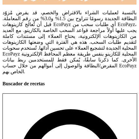
بالنسبة لعمليات الشراء بالاقتراض والخصم، قد يفرض مُزوّد
البطاقة الجديدة رسومًا تتراوح بين 1.5% و3.0% من رقم المعاملة.
قبل أن تُعالج كازينوهات EcoPayz أي طلبات سحب من EcoPayz،
يجب عليها أولاً مراجعة قواعد السحب الخاصة بالكازينو. مع العديد
من الكازينوهات الإلكترونية، يحتاج العملاء إلى مستندات كاملة
لتقديم طلبات السحب. هذه هي الفترة التي وضعتها الكازينوهات
المحلية الجديدة لتشجيع العملاء على تحسين أدائها. تُستخدم سحوبات
EcoPayz المحلية للكازينو بنفس طريقة معظم المحافظ الإلكترونية
الأخرى. كما ذكرنا سابقًا، يُمكن فقط للمستخدمين ربط بيانات
المقرض/البطاقة والوصول إلى أموالهم من خلال حساب EcoPayz
الخاص بهم.
Buscador de recetas