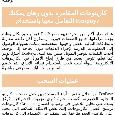
رقمية.
كازينوهات المقامرة بدون رهان يمكنك
التعامل معها باستخدام Ecopayz
فيما يتعلق بكازينوهات EcoPayz، هناك مزايا أكثر من مجرد عيوب
يجب مراعاتها. جميع الصفقات فورية، وستكون أقل تكلفة مقارنةً
بالبطاقات المالية. بفضل واجهتها المخصصة، يمكنك بسهولة الوصول
إلى المعلومات اللازمة لإجراء الدفعات دون الحاجة إلى توجيه.
أخيرًا، توفر EcoPayz أحدث التقنيات لتوفير التمويل ضمن بيئة آمنة.
كما تعلم، تتوفر العديد من طرق إيداع الأموال في الكازينوهات
الإلكترونية. سواء كنت تلعب باستخدام نصائح الإيداع، يتم خصم
المبلغ من حسابك المصرفي مباشرةً.
عمليات السحب
من خلال تضمين آراء المستخدمين حول صفحات كازينو EcoPayz
المحلية الحقيقية، أكتسب خبرةً تُثري تجربتك الاحترافية. تُركز
كازينوهات Casinoble بشدة على تحليل اللاعبين في توصياتها لضمان
ترشيح أفضل الكازينوهات. إليك بعض الأسئلة الشائعة التي يجب
على اللاعبين الجدد طرحها عند التفكير في الانضمام إلى كازينوهات