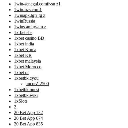
1win-senegal.comfr-sn z1
1win-uzs.com1
1winapk.tgfr-tg z
1winRussia
1wins.amhy-am z
1x-bet.sbs
1xbet casino BD
1xbet india
1xbet Korea
1xbet KR
1xbet malaysia
1xbet Morocco
1xbet pt
1xbetbk.cyou
ancorZ 2500
1xbetbk.quest
1xbetbk.wiki
1xSlots
2
20 Bet App 132
20 Bet App 674
20 Bet App 835