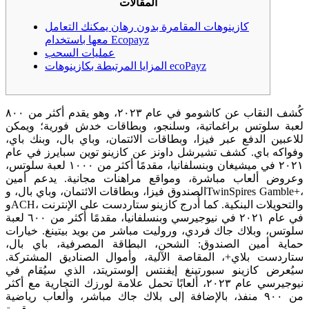
المقالات
كازينوهات المقامرة بدون رهان يمكنك التعامل
معها باستخدام Ecopayz
عمليات السحب
المزايا المرتبطة بكازينوهات ecoPayz
كُشف النقاب عن كاشومو في عام ٢٠٢٣، وهو يقدم أكثر من ٨٠٠
لعبة سلوتس براغماتية، وسلنجو، وبطاقات خدش فورية؛ ويمكن
للاعبين الدفع عبر فيزا، وبطاقات الائتمان، وباي بال، وبنك باي،
وفواكه باي. كشف تشيرشل داونز عن كازينو توين سبايرز في عام
٢٠٢١ في ميشيغان وبنسلفانيا، مقدمًا أكثر من ١٠٠٠ لعبة سلوتس،
وعروض ألعاب مباشرة، ومواقع مراهنات مجانية. يدعم أمين
الصندوق فيزا، وبطاقات الائتمان، وباي بال، وTwinSpires Gamble+،
وACH، والتحويلات البنكية.
كما أُدرج كازينو ستاردست على الإنترنت
في عام ٢٠٢١ في نيوجيرسي وبنسلفانيا، مقدمًا أكثر من ٦٠٠ لعبة
سلوتس، وبلاك جاك فردي، وروليت مباشر من بويد بيتينغ. خيارات
حماية أمين الصندوق: الشحن، البطاقة المصرفية، باي بال،
ستاردست بلاي+، المقاصة الآلية، وأموال الصناديق المشتركة.
سيُعرض كازينو سبورتينغ إيفنتس إلوستريتد، الذي سيُقام في
نيوجيرسي عام ٢٠٢٣، ألعابًا تحمل علامة لورزك التجارية مع أكثر
من ٩٠٠ منفذ، بالإضافة إلى بلاك جاك مباشر، وألعاب رياضية