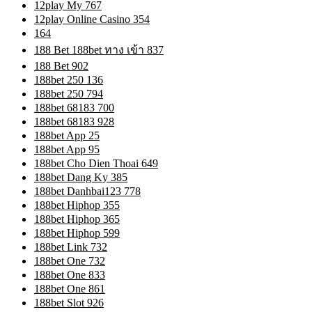
12play My 767
12play Online Casino 354
164
188 Bet 188bet ทาง เข้า 837
188 Bet 902
188bet 250 136
188bet 250 794
188bet 68183 700
188bet 68183 928
188bet App 25
188bet App 95
188bet Cho Dien Thoai 649
188bet Dang Ky 385
188bet Danhbai123 778
188bet Hiphop 355
188bet Hiphop 365
188bet Hiphop 599
188bet Link 732
188bet One 732
188bet One 833
188bet One 861
188bet Slot 926