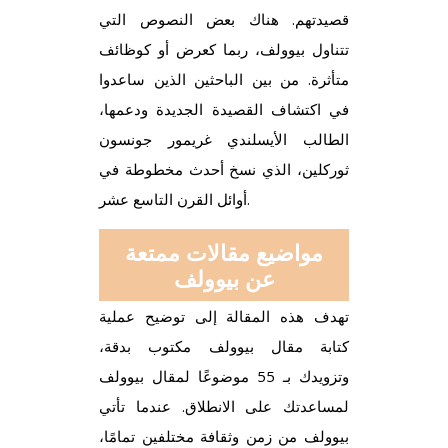
قصيدتهم. هناك بعض النصوص التي
تتناول بيوولف، ربما كعرض أو كوظائف
متأثرة. من بين الباحثين الذين ساعدوا
في اكتشاف القصيدة الجديدة ودعمها،
الطالب الأيسلندي غريمور جونسون
ثوركلين، الذي نسخ أحدث مخطوطة في
أوائل القرن التاسع عشر.
مواضيع مقالات ممتعة
عن بيوولف
تهدف هذه المقالة إلى توضيح عملية
كتابة مقال بيوولف مكتوب بدقة،
وتزويدك بـ 55 موضوعًا لمقال بيوولف
لمساعدتك على الانطلاق. عندما تأتي
بيوولف من زمن وثقافة مختلفين تمامًا،