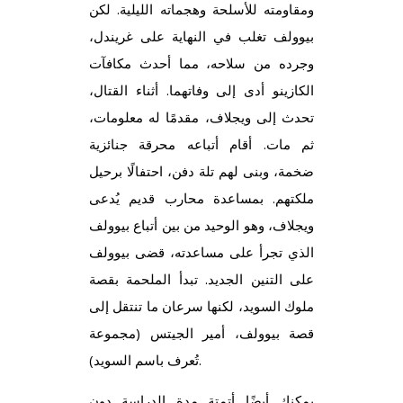
ومقاومته للأسلحة وهجماته الليلية. لكن
بيوولف تغلب في النهاية على غريندل،
وجرده من سلاحه، مما
أحدث مكافآت
الكازينو
أدى إلى وفاتهما. أثناء القتال،
تحدث إلى ويجلاف، مقدمًا له معلومات،
ثم مات. أقام أتباعه محرقة جنائزية
ضخمة، وبنى لهم تلة دفن، احتفالًا برحيل
ملكتهم. بمساعدة محارب قديم يُدعى
ويجلاف، وهو الوحيد من بين أتباع بيوولف
الذي تجرأ على مساعدته، قضى بيوولف
على التنين الجديد. تبدأ الملحمة بقصة
ملوك السويد، لكنها سرعان ما تنتقل إلى
قصة بيوولف، أمير الجيتس (مجموعة
تُعرف باسم السويد).
يمكنك أيضًا أتمتة مدة الدراسة دون