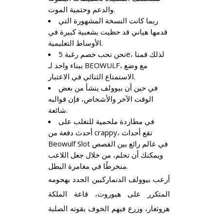
والدعم وحتمية الموت.
ربما كانت النسخة المشهورة التي
قدمها هياني قد حظيت بشعبية كبيرة في
الأوساط التعليمية.
نحن نحب خصم رغبة 5e، لذلك قمنا
ببناء واحد لـ BEOWULF، مع وضع
الاستمتاع الثنائي في الاعتبار.
في حين أن بيوولف ينشأ من بعض
الوقت الآخر والأشخاص، فإن قوالبه
شائعة.
في مطاردة ملحمية للتغلب على
أحدث دفعة من crappy، تقع أحداث
Beowulf Slot في عالم رائع بين القصص
ويمكنك أن تحلم، من خلال جعل اللاعب
منخرطًا في مغامرة البطل.
أرعب بيوولف الدنماركيين الجدد بهجومه
المتكرر على هيوروت، قاعة الملكة
هروثغار، وزرع فيهم الخوف بقوته الصلبة