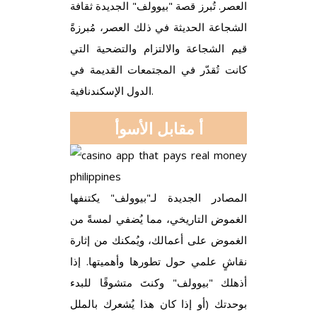
العصر. تُبرز قصة "بيوولف" الجديدة ثقافة
الشجاعة الحديثة في ذلك العصر، مُبرزةً
قيم الشجاعة والالتزام والتضحية التي
كانت تُقدّر في المجتمعات القديمة في
الدول الإسكندنافية.
أ مقابل الأسوأ
المصادر الجديدة لـ"بيوولف" يكتنفها
الغموض التاريخي، مما يُضفي لمسةً من
الغموض على أعمالك، ويُمكنك من إثارة
نقاشٍ علمي حول تطورها وأهميتها. إذا
أذهلك "بيوولف" وكنتَ متشوقًا للبدء
بوحدتك (أو إذا كان هذا يُشعرك بالملل