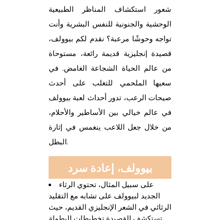
شعور استكشاف المناظر الطبيعية
الوحشية والجنونية للنفس البشرية وأنت
تواجه وحوشًا مرعبة؟ نقدم لكم بيوولف،
قصيدة إنجليزية قديمة رائعة، مستوحاة
من عالم الحياة الشجاعة الغامض.
في
سعيها الملحمي للتغلب على أحدث
صيحات الرعب، تدور أحداث لعبة بيوولف
في عالم خيالي بين الأساطير والأحلام،
من خلال جعل اللاعب ينغمس في إثارة
البطل.
بيوولف، إعادة سرد
على سبيل المثال، تحتوي الرثاء
الجديد لبيوولف على تشابه مع التقليد
الرثائي في الشعر الإنجليزي القديم، حيث
تستكشف القصيدة تخطيطات البطولة