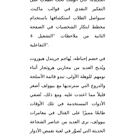
التفكير النقدي في قوالب ماكبث.
سيواصل الطلاب استكشافها باستخدام
مخطط ابتكار الشخصيات في الصفحة
الثانية من ملاحظات "التشغيل 4
التفاعلية".
في خضم إحباطه، يُهاجم جريندل هيوروت
ويُذبح العديد من محاربي هروثجار أثناء
نومهم. للوهلة الأولى، تبدو قائمة الأسلحة
والدروع التي سترتديها مع بيوولف أصغر
قليلاً مما اعتدت عليه. ومع ذلك، تُضفي
الأدوات المستخدمة في تلك الأوقات
طابعًا مميزًا على القتال. في مغامرات
بيوولف، نرى العديد من عناصر الشجاعة
الحديثة التي تُصوَّر في لعبة تقمص الأدوار