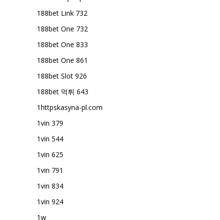
188bet Link 732
188bet One 732
188bet One 833
188bet One 861
188bet Slot 926
188bet 먹튀 643
1httpskasyna-pl.com
1vin 379
1vin 544
1vin 625
1vin 791
1vin 834
1vin 924
1w