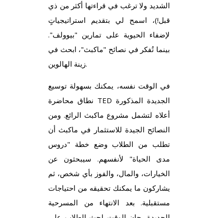
الشديد ولا ترغب في قراءتها أكثر من ذي
قبل!)، اسمح لي بتقديم استراتيجياتٍ
لإضفاء الحيوية على تمارين "بيوولف".
بينما تُفكر في نصائح "ماكبث"، ابحث في
زينة الهالوين.
في الوقت نفسه، يمكنك بسهولة توسيع
نطاق محاضرة TED الجديدة المذكورة
أعلاه لتشمل مشروع ماكبث الرائع. ومن
النصائح الجيدة للاستثمار في ماكبث أن
تطلب من الطلاب وضع خطة "دروس
مدى الحياة" لأنفسهم. سيبحثون عن
الخيارات، والمال، والفوز بأي شخص، ثم
يشاركون ما يمكنك تحقيقه من احتياجات
مستقبلية. بعد الانتهاء من المسرحية
الجديدة، حان الوقت لحث الطلاب على