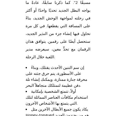
مسبقًا 2". كما ذكرنا سابقًا، عادةً ما
يواجه البطل الجديد تحديًا واحدًا أو أكثر
في رحلته لمواجهة الوحش الجديد، بناءً
على المسافة التي يقطعها. في كل مرة
تحاول فيها إنشاء جزء من النذير الجديد،
ستحصل أيضًا على رقمين. يتوافق هذان
الرقمان مع تحدٍّ معين، سيعرضه مدير
اللعبة خلال الرحلة.
إن سم التنين الأحدث يقتلك، وبناءً
على الأسطورة، يتم حرق جثته على
محرقة جنازة ممتازة، ويمكنك إنشاء تلة
دفن عظيمة لتمتلكك متجاهلاً البحر.
أولاً، تتمتع الشخصية بإمكانية
استخدام مكافآت العناصر المماثلة لتلك
التي يتمتع بها الأشخاص الآخرون.
يكاد يكون جميع الأبطال الآخرين مثل
Honey-tongued هم من يجندون العديد