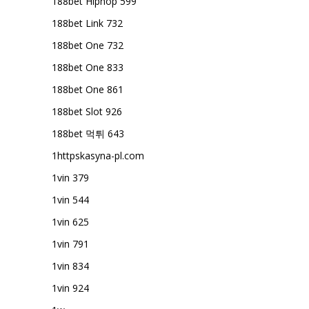
188bet Hiphop 599
188bet Link 732
188bet One 732
188bet One 833
188bet One 861
188bet Slot 926
188bet 먹튀 643
1httpskasyna-pl.com
1vin 379
1vin 544
1vin 625
1vin 791
1vin 834
1vin 924