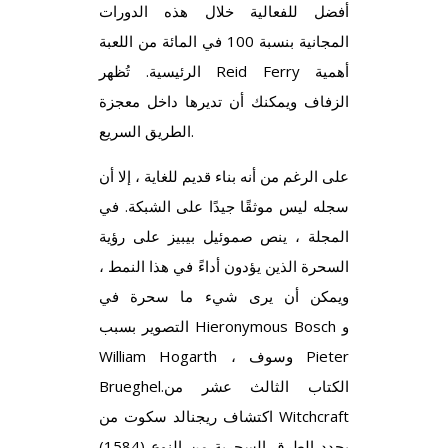
أفضل للفعالية خلال هذه الدورات
المجانية بنسبة 100 في المائة من اللعبة
الرئيسية. تُظهر Reid Ferry أهمية
الزفاف ويمكنك أن تديرها داخل معجزة
الطريق السريع.
على الرغم من أنه بناء قديم للغاية ، إلا أن
سجله ليس موثقًا جيدًا على الشبكة. في
المجلة ، ينص صموئيل بيبيز على رؤية
السحرة الذين يؤدون أداءً في هذا النمط ،
ويمكن أن يرى شيء ما سحرة في
التصوير بسبب Hieronymous Bosch و
William Hogarth ، وسوف Pieter
Brueghel.الكتاب الثالث عشر من
اكتشاف ريجنالد سكوت من Witchcraft
(1584) يحدد الطرق السحرية من النوع