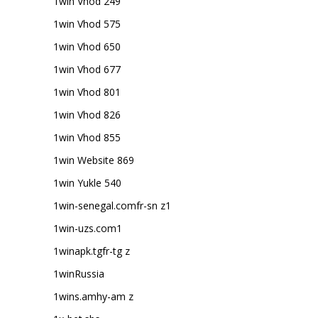
1win Vhod 249
1win Vhod 575
1win Vhod 650
1win Vhod 677
1win Vhod 801
1win Vhod 826
1win Vhod 855
1win Website 869
1win Yukle 540
1win-senegal.comfr-sn z1
1win-uzs.com1
1winapk.tgfr-tg z
1winRussia
1wins.amhy-am z