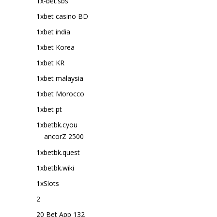
1x-bet.sbs
1xbet casino BD
1xbet india
1xbet Korea
1xbet KR
1xbet malaysia
1xbet Morocco
1xbet pt
1xbetbk.cyou
ancorZ 2500
1xbetbk.quest
1xbetbk.wiki
1xSlots
2
20 Bet App 132