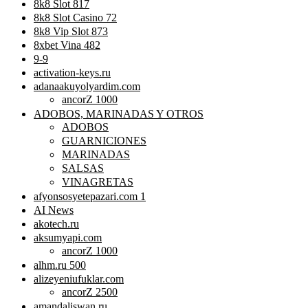
8k8 Slot 817
8k8 Slot Casino 72
8k8 Vip Slot 873
8xbet Vina 482
9-9
activation-keys.ru
adanaakuyolyardim.com
ancorZ 1000
ADOBOS, MARINADAS Y OTROS
ADOBOS
GUARNICIONES
MARINADAS
SALSAS
VINAGRETAS
afyonsosyetepazari.com 1
AI News
akotech.ru
aksumyapi.com
ancorZ 1000
alhm.ru 500
alizeyeniufuklar.com
ancorZ 2500
amandaliswan.ru