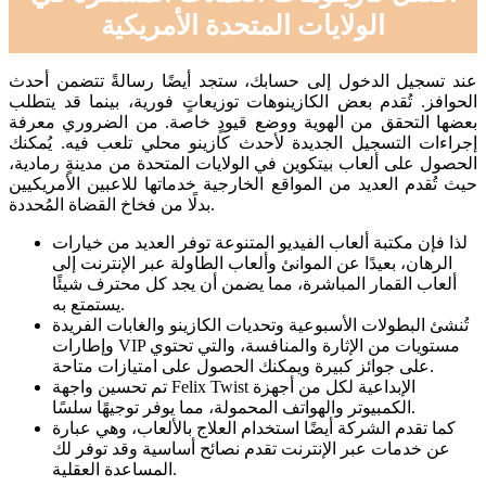
الولايات المتحدة الأمريكية
عند تسجيل الدخول إلى حسابك، ستجد أيضًا رسالةً تتضمن أحدث
الحوافز. تُقدم بعض الكازينوهات توزيعاتٍ فورية، بينما قد يتطلب
بعضها التحقق من الهوية ووضع قيودٍ خاصة. من الضروري معرفة
إجراءات التسجيل الجديدة لأحدث كازينو محلي تلعب فيه. يُمكنك
الحصول على ألعاب بيتكوين في الولايات المتحدة من مدينةٍ رمادية،
حيث تُقدم العديد من المواقع الخارجية خدماتها للاعبين الأمريكيين
بدلًا من فخاخ القضاة المُحددة.
لذا فإن مكتبة ألعاب الفيديو المتنوعة توفر العديد من خيارات
الرهان، بعيدًا عن الموانئ وألعاب الطاولة عبر الإنترنت إلى
ألعاب القمار المباشرة، مما يضمن أن يجد كل محترف شيئًا
يستمتع به.
تُنشئ البطولات الأسبوعية وتحديات الكازينو والغابات الفريدة
وإطارات VIP مستويات من الإثارة والمنافسة، والتي تحتوي
على جوائز كبيرة ويمكنك الحصول على امتيازات متاحة.
تم تحسين واجهة Felix Twist الإبداعية لكل من أجهزة
الكمبيوتر والهواتف المحمولة، مما يوفر توجيهًا سلسًا.
كما تقدم الشركة أيضًا استخدام العلاج بالألعاب، وهي عبارة
عن خدمات عبر الإنترنت تقدم نصائح أساسية وقد توفر لك
المساعدة العقلية.