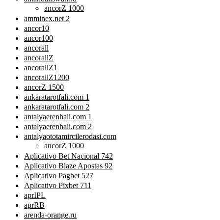
ancorZ 1000
amminex.net 2
ancor10
ancor100
ancorall
ancorallZ
ancorallZ1
ancorallZ1200
ancorZ 1500
ankaratarotfali.com 1
ankaratarotfali.com 2
antalyaerenhali.com 1
antalyaerenhali.com 2
antalyaototamircilerodasi.com
ancorZ 1000
Aplicativo Bet Nacional 742
Aplicativo Blaze Apostas 92
Aplicativo Pagbet 527
Aplicativo Pixbet 711
aprIPL
aprRB
arenda-orange.ru