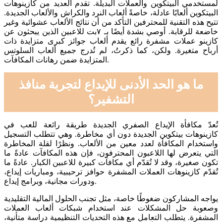
لمستخدمي البيتكوين والعملات البديلة. تقدم العديد من كازينوهات
البيتكوين ألعابًا عادلة، خاصةً ألعاب النرد والكراش والألعاب الجديدة.
تتيح هذه التقنية للمحترفين التأكد من أن نتائج الألعاب عشوائية وغير
خاضعة للرقابة. أوصي بشدة أيضًا بـ ٧بت للاعبين الذين يبحثون عن
كازينو عملات مشفرة رائع يقدم ألعاب جوائز كبرى متزايدة ذات
أرباح متغيرة. ولكن، كما ذكرتُ، لم تُدرج جميع ألعاب السلوتس
المتزايدة ضمن رهانات المكافآت.
ما هو الحد الأدنى للإيداع لتجربة منافذ
التشفير؟
تُعدّ مكافأة الإيداع الصفري الجديدة طريقة رائعة للعب في
كازينوهات بيتكوين الجديدة دون أي مخاطرة. وهي تتطلب التسجيل
واستخدام المكافأة لعدد معين من الألعاب. ونظرًا لقلة المخاطرة
التي يتعرض لها اللاعبون المحترفون، فإن هذه المكافآت عادةً ما
تكون صغيرة، وقد لا تُقدّم أي مكافآت كبيرة للاعبين الكبار. عادةً ما
تُقدّم كازينوهات العملات المشفرة حوافز ترحيبية، ومباريات إيداع،
ودورات مجانية، وبرامج إيداع.
يواجه المشاركون ضغوطًا خاصة، مثل تجنب الحلول المالية التقليدية
وصعوبة حل المشكلات عند استخدام شبكات ألعاب العملات
المشفرة. يتطلب التعامل مع هذه التحديات التنظيمية دراسة متأنية،