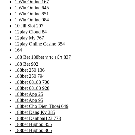
1 Win Online 167
1 Win Online 645
1 Win Online 851
1 Win Online 984
10 Jili Slot 297
12play Cloud 84
12play My 767
12play Online Casino 354
164
188 Bet 188bet ทาง เข้า 837
188 Bet 902
188bet 250 136
188bet 250 794
188bet 68183 700
188bet 68183 928
188bet App 25
188bet App 95
188bet Cho Dien Thoai 649
188bet Dang Ky 385
188bet Danhbai123 778
188bet Hiphop 355
188bet Hiphop 365