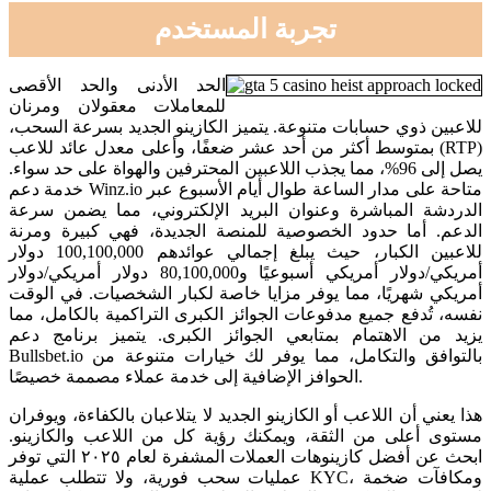
تجربة المستخدم
الحد الأدنى والحد الأقصى
للمعاملات معقولان ومرنان
للاعبين ذوي حسابات متنوعة. يتميز الكازينو الجديد بسرعة السحب،
بمتوسط أكثر من أحد عشر ضعفًا، وأعلى معدل عائد للاعب (RTP)
يصل إلى 96%، مما يجذب اللاعبين المحترفين والهواة على حد سواء.
خدمة دعم Winz.io متاحة على مدار الساعة طوال أيام الأسبوع عبر
الدردشة المباشرة وعنوان البريد الإلكتروني، مما يضمن سرعة
الدعم. أما حدود الخصوصية للمنصة الجديدة، فهي كبيرة ومرنة
للاعبين الكبار، حيث يبلغ إجمالي عوائدهم 100,100,000 دولار
أمريكي/دولار أمريكي أسبوعيًا و80,100,000 دولار أمريكي/دولار
أمريكي شهريًا، مما يوفر مزايا خاصة لكبار الشخصيات. في الوقت
نفسه، تُدفع جميع مدفوعات الجوائز الكبرى التراكمية بالكامل، مما
يزيد من الاهتمام بمتابعي الجوائز الكبرى. يتميز برنامج دعم
Bullsbet.io بالتوافق والتكامل، مما يوفر لك خيارات متنوعة من
الحوافز الإضافية إلى خدمة عملاء مصممة خصيصًا.
هذا يعني أن اللاعب أو الكازينو الجديد لا يتلاعبان بالكفاءة، ويوفران
مستوى أعلى من الثقة، ويمكنك رؤية كل من اللاعب والكازينو.
ابحث عن أفضل كازينوهات العملات المشفرة لعام ٢٠٢٥ التي توفر
عمليات سحب فورية، ولا تتطلب عملية KYC، ومكافآت ضخمة