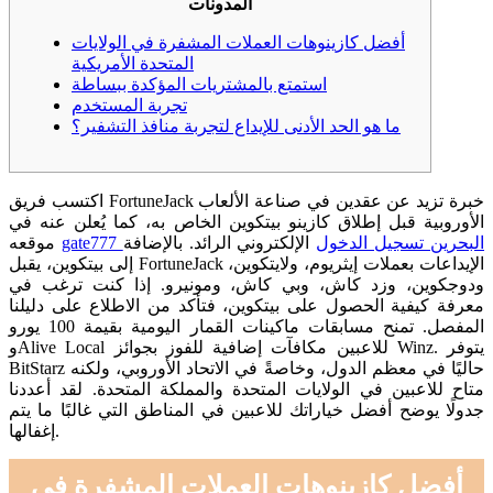
المدونات
أفضل كازينوهات العملات المشفرة في الولايات
المتحدة الأمريكية
استمتع بالمشتريات المؤكدة ببساطة
تجربة المستخدم
ما هو الحد الأدنى للإيداع لتجربة منافذ التشفير؟
اكتسب فريق FortuneJack خبرة تزيد عن عقدين في صناعة الألعاب
الأوروبية قبل إطلاق كازينو بيتكوين الخاص به، كما يُعلن عنه في
gate777 البحرين تسجيل الدخول
الإلكتروني الرائد. بالإضافة
موقعه
إلى بيتكوين، يقبل FortuneJack الإيداعات بعملات إيثريوم، ولايتكوين،
ودوجكوين، وزد كاش، وبي كاش، ومونيرو. إذا كنت ترغب في
معرفة كيفية الحصول على بيتكوين، فتأكد من الاطلاع على دليلنا
المفصل.
تمنح مسابقات ماكينات القمار اليومية بقيمة 100 يورو
وAlive Local للاعبين مكافآت إضافية للفوز بجوائز Winz. يتوفر
BitStarz حاليًا في معظم الدول، وخاصةً في الاتحاد الأوروبي، ولكنه
متاح للاعبين في الولايات المتحدة والمملكة المتحدة. لقد أعددنا
جدولًا يوضح أفضل خياراتك للاعبين في المناطق التي غالبًا ما يتم
إغفالها.
أفضل كازينوهات العملات المشفرة في