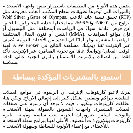
تضمن هذه الأنواع من التطبيقات باستمرار نفس واجهة الاستخدام
والميزات التي توفرها تطبيقات سطح المكتب. ألعاب معروفة مثل
Wolf Silver وGates of Olympus، تحقق نسبة عائد للاعب (RTP)
تتراوح بين 96.01% و96.50%، مما يجعلها جذابة للمحترفين الباحثين
عن فرص عادلة. سواءً في الرياضات المختلفة، مثل البيسبول أو
التنس أو فنون القتال المختلطة (MMA)، فإن مواقع المراهنات
الرياضية المشفرة توفر أمانًا في العديد من الأحداث الدولية. تُضيف
لعبة Alive Broker عبر الإنترنت ثقة (يمكنك مشاهدة النتائج في
الوقت الفعلي) وتواصلًا عامًا مع تجربة المقامرة عبر الإنترنت. تأكد
فقط من اتصالك بالإنترنت للاستمتاع بالوزن الجديد عالي الدقة
بسلاسة.
استمتع بالمشتريات المؤكدة ببساطة
يدرك لاعبو كازينوهات الإنترنت أن الرسوم في مواقع العملات
التقليدية تتراكم وتتقلص بشكل كبير إلى إجمالي الأرباح. ولكن هنا،
انطلقت كازينوهات بيتكوين، حيث لا توجد أي رسوم على صفقات
العملات المشفرة. واجهات التسويق بالعمولة سهلة الاستخدام
والتوجيه السلس ضروريان لتجربة لعب سلسة وممتعة. تلتزم
كازينوهات بيتكوين ذات التصنيف الأعلى لدينا ببرامج سهلة الاستخدام
للأعضاء، مع إعطاء الأولوية للبساطة وسهولة الاستخدام.