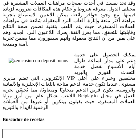
وقد تجد نفسك في أحدث صيحات مراهنات العملات المشفرة في
مختلف الدول. معرفة شروط وأحكام هذه المكافآت ضرورية لزيادة
قيمتها. مع وجود حوافز رائعة، يمكن للاعبين الاستمتاع بتجربة
مراهنة أكثر متعة وإثارة. ألعاب النرد المعقولة شائعة في مراهنات
العملات المشفرة، حيث يتم اللعب بتقنية تضمن صحة النتائج
وقابليتها للتحقق، مما يعزز الثقة. يحرك اللاعبون النرد الجديد وهم
على يقين من أن النتائج معقولة وأنهم سيفوزون، مما يضمن تجربة
آمنة وممتعة.
يمكنك الحصول على خدمة
دعم على مدار الساعة طوال
أيام الأسبوع بفضل خدمة
التحدث الفوري والبريد
الإلكتروني، التي تضم مديري VIP مخلصين وخبراء على أعلى
مستوى. عندما تكون خدمة الدعم متاحة باللغات الإنجليزية والألمانية
والروسية، يكون فريق الدعم متجاوبًا ومتعاونًا، مما يُحسّن تجربة
اللاعب بشكل عام. من أبرز مزايا Betplay.io العمل في مجال
العملات المشفرة، حيث يقبلون بيتكوين أو غيرها من العملات
الرقمية للإيداع والتوزيع.
Buscador de recetas