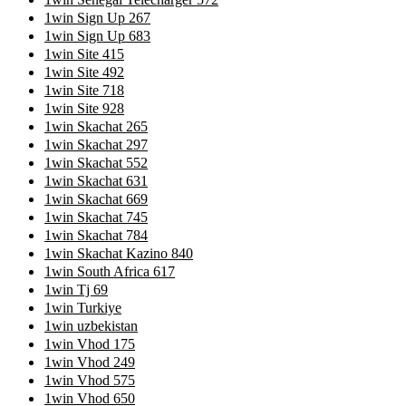
1win Sign Up 267
1win Sign Up 683
1win Site 415
1win Site 492
1win Site 718
1win Site 928
1win Skachat 265
1win Skachat 297
1win Skachat 552
1win Skachat 631
1win Skachat 669
1win Skachat 745
1win Skachat 784
1win Skachat Kazino 840
1win South Africa 617
1win Tj 69
1win Turkiye
1win uzbekistan
1win Vhod 175
1win Vhod 249
1win Vhod 575
1win Vhod 650