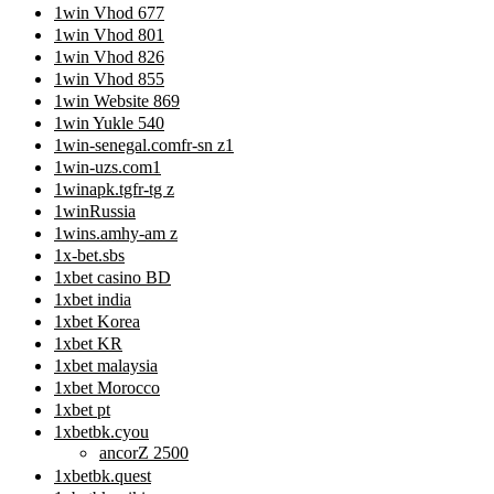
1win Vhod 677
1win Vhod 801
1win Vhod 826
1win Vhod 855
1win Website 869
1win Yukle 540
1win-senegal.comfr-sn z1
1win-uzs.com1
1winapk.tgfr-tg z
1winRussia
1wins.amhy-am z
1x-bet.sbs
1xbet casino BD
1xbet india
1xbet Korea
1xbet KR
1xbet malaysia
1xbet Morocco
1xbet pt
1xbetbk.cyou
ancorZ 2500
1xbetbk.quest