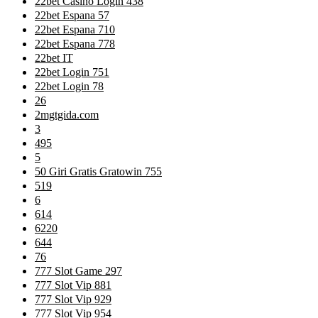
22bet Casino Login 438
22bet Espana 57
22bet Espana 710
22bet Espana 778
22bet IT
22bet Login 751
22bet Login 78
26
2mgtgida.com
3
495
5
50 Giri Gratis Gratowin 755
519
6
614
6220
644
76
777 Slot Game 297
777 Slot Vip 881
777 Slot Vip 929
777 Slot Vip 954