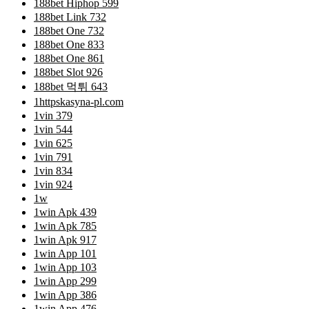
188bet Hiphop 599
188bet Link 732
188bet One 732
188bet One 833
188bet One 861
188bet Slot 926
188bet 먹튀 643
1httpskasyna-pl.com
1vin 379
1vin 544
1vin 625
1vin 791
1vin 834
1vin 924
1w
1win Apk 439
1win Apk 785
1win Apk 917
1win App 101
1win App 103
1win App 299
1win App 386
1win App 476