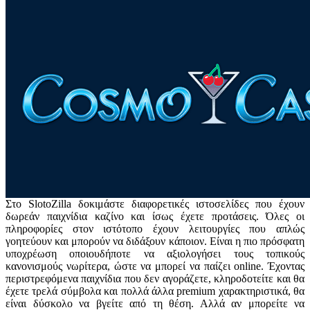
Στο SlotoZilla δοκιμάστε διαφορετικές ιστοσελίδες που έχουν
δωρεάν παιχνίδια καζίνο και ίσως έχετε προτάσεις. Όλες οι
πληροφορίες στον ιστότοπο έχουν λειτουργίες που απλώς
γοητεύουν και μπορούν να διδάξουν κάποιον. Είναι η πιο πρόσφατη
υποχρέωση οποιουδήποτε να αξιολογήσει τους τοπικούς
κανονισμούς νωρίτερα, ώστε να μπορεί να παίζει online. Έχοντας
περιστρεφόμενα παιχνίδια που δεν αγοράζετε, κληροδοτείτε και θα
έχετε τρελά σύμβολα και πολλά άλλα premium χαρακτηριστικά, θα
είναι δύσκολο να βγείτε από τη θέση. Αλλά αν μπορείτε να