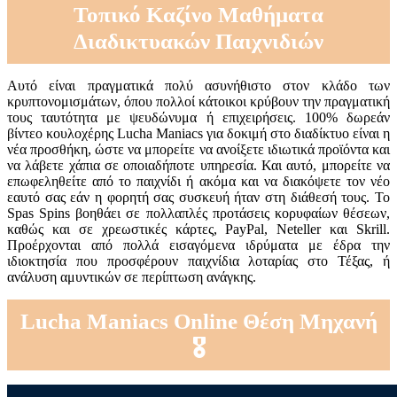
Τοπικό Καζίνο Μαθήματα
Διαδικτυακών Παιχνιδιών
Αυτό είναι πραγματικά πολύ ασυνήθιστο στον κλάδο των
κρυπτονομισμάτων, όπου πολλοί κάτοικοι κρύβουν την πραγματική
τους ταυτότητα με ψευδώνυμα ή επιχειρήσεις. 100% δωρεάν
βίντεο κουλοχέρης Lucha Maniacs για δοκιμή στο διαδίκτυο είναι η
νέα προσθήκη, ώστε να μπορείτε να ανοίξετε ιδιωτικά προϊόντα και
να λάβετε χάπια σε οποιαδήποτε υπηρεσία. Και αυτό, μπορείτε να
επωφεληθείτε από το παιχνίδι ή ακόμα και να διακόψετε τον νέο
εαυτό σας εάν η φορητή σας συσκευή ήταν στη διάθεσή τους. Το
Spas Spins βοηθάει σε πολλαπλές προτάσεις κορυφαίων θέσεων,
καθώς και σε χρεωστικές κάρτες, PayPal, Neteller και Skrill.
Προέρχονται από πολλά εισαγόμενα ιδρύματα με έδρα την
ιδιοκτησία που προσφέρουν παιχνίδια λοταρίας στο Τέξας, ή
ανάλυση αμυντικών σε περίπτωση ανάγκης.
Lucha Maniacs Online Θέση ‎Μηχανή
🎖