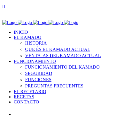
INICIO
EL KAMADO
HISTORIA
QUE ÉS EL KAMADO ACTUAL
VENTAJAS DEL KAMADO ACTUAL
FUNCIONAMIENTO
FUNCIONAMIENTO DEL KAMADO
SEGURIDAD
FUNCIONES
PREGUNTAS FRECUENTES
EL RECETARIO
RECETAS
CONTACTO
INICIO