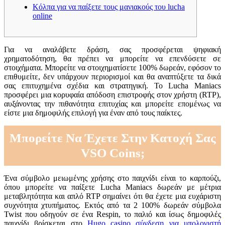
Κόλπα για να παίξετε τους μανιακούς του lucha
online
Για να αναλάβετε δράση, σας προσφέρεται ψηφιακή
χρηματοδότηση, θα πρέπει να μπορείτε να επενδύσετε σε
στοιχήματα. Μπορείτε να στοιχηματίσετε 100% δωρεάν, εφόσον το
επιθυμείτε, δεν υπάρχουν περιορισμοί και θα αναπτύξετε τα δικά
σας επιτυχημένα σχέδια και στρατηγική.
Το Lucha Maniacs
προσφέρει μια κορυφαία απόδοση επιστροφής στον χρήστη (RTP),
αυξάνοντας την πιθανότητα επιτυχίας και μπορείτε επομένως να
είστε μια δημοφιλής επιλογή για έναν από τους παίκτες.
Μπορείτε Να Έχετε Στην Κατοχή Σας
VSO Coins;
Ένα σύμβολο μειωμένης χρήσης στο παιχνίδι είναι το καρπούζι,
όπου μπορείτε να παίξετε Lucha Maniacs δωρεάν με μέτρια
μεταβλητότητα και απλό RTP σημαίνει ότι θα έχετε μια ευχάριστη
συχνότητα χτυπήματος. Εκτός από τα 2 100% δωρεάν σύμβολα
Twist που οδηγούν σε ένα Respin, το παλιό και ίσως δημοφιλές
παιχνίδι βρίσκεται στο
Hugo casino σύνδεση για υπολογιστή