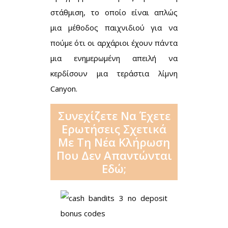
στάθμιση, το οποίο είναι απλώς
μια μέθοδος παιχνιδιού για να
πούμε ότι οι αρχάριοι έχουν πάντα
μια ενημερωμένη απειλή να
κερδίσουν μια τεράστια λίμνη
Canyon.
Συνεχίζετε Να Έχετε
Ερωτήσεις Σχετικά
Με Τη Νέα Κλήρωση
Που Δεν Απαντώνται
Εδώ;