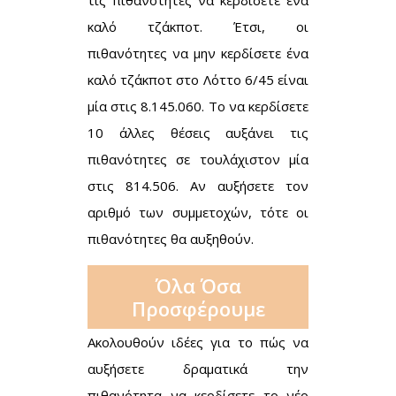
καλό τζάκποτ. Έτσι, οι
πιθανότητες να μην κερδίσετε ένα
καλό τζάκποτ στο Λόττο 6/45 είναι
μία στις 8.145.060. Το να κερδίσετε
10 άλλες θέσεις αυξάνει τις
πιθανότητες σε τουλάχιστον μία
στις 814.506. Αν αυξήσετε τον
αριθμό των συμμετοχών, τότε οι
πιθανότητες θα αυξηθούν.
Όλα Όσα
Προσφέρουμε
Ακολουθούν ιδέες για το πώς να
αυξήσετε δραματικά την
πιθανότητα να κερδίσετε το νέο