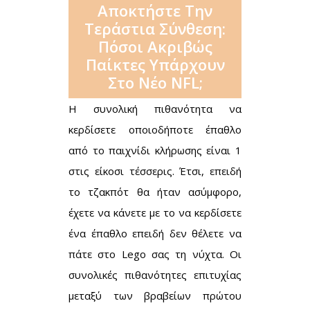
Αποκτήστε Την
Τεράστια Σύνθεση:
Πόσοι Ακριβώς
Παίκτες Υπάρχουν
Στο Νέο NFL;
Η συνολική πιθανότητα να
κερδίσετε οποιοδήποτε έπαθλο
από το παιχνίδι κλήρωσης είναι 1
στις είκοσι τέσσερις. Έτσι, επειδή
το τζακπότ θα ήταν ασύμφορο,
έχετε να κάνετε με το να κερδίσετε
ένα έπαθλο επειδή δεν θέλετε να
πάτε στο Lego σας τη νύχτα. Οι
συνολικές πιθανότητες επιτυχίας
μεταξύ των βραβείων πρώτου