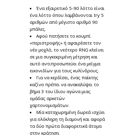
Ένα εξαιρετικό 5-90 λόττο είναι
ένα λόττο όπου λαμβάνονται try 5
αριθμών από μέγιστο αριθμό 90
μπάλες.
Αφού πατήσετε το κουμπί
«περιστροφής» ή αφαιρέσετε τον
νέο μοχλό, το νεότερο RNG κλείνει
σε μια συγκεκριμένη μέτρηση και
αυτό αντιπροσωπεύει ένα μείγμα
εικονιδίων για τους κυλίνδρους.
Για να κερδίσει, ένας παίκτης
καζίνο πρέπει να ανακαλύψει το
βήμα 3 του ίδιου αγώνα μιας
ομάδας αρκετών
χαρτονομισμάτων.
Μία καταχωρημένη δωρεά ισχύει
για ολόκληρη τη διαμονή και αφορά
τα δύο πρώτα διαφορετικά άτομα
στην κράτηση.