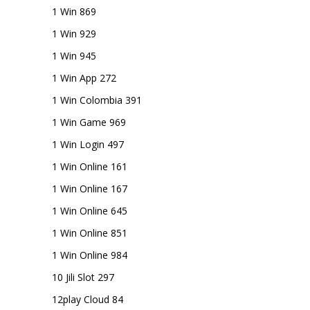
1 Win 869
1 Win 929
1 Win 945
1 Win App 272
1 Win Colombia 391
1 Win Game 969
1 Win Login 497
1 Win Online 161
1 Win Online 167
1 Win Online 645
1 Win Online 851
1 Win Online 984
10 Jili Slot 297
12play Cloud 84