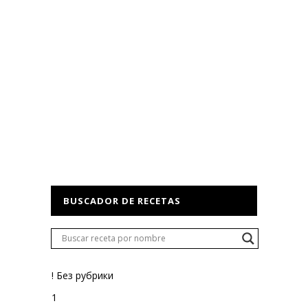
BUSCADOR DE RECETAS
! Без рубрики
1