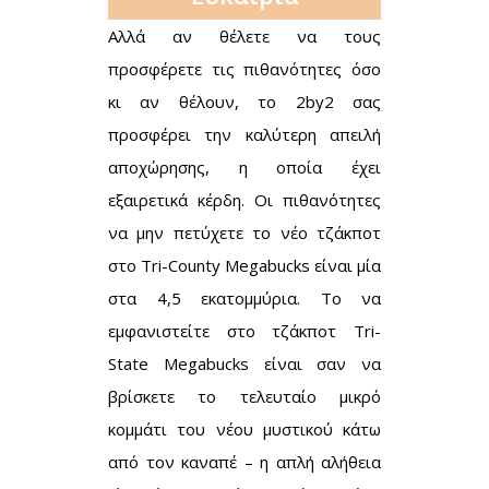
Αλλά αν θέλετε να τους
προσφέρετε τις πιθανότητες όσο
κι αν θέλουν, το 2by2 σας
προσφέρει την καλύτερη απειλή
αποχώρησης, η οποία έχει
εξαιρετικά κέρδη. Οι πιθανότητες
να μην πετύχετε το νέο τζάκποτ
στο Tri-County Megabucks είναι μία
στα 4,5 εκατομμύρια. Το να
εμφανιστείτε στο τζάκποτ Tri-
State Megabucks είναι σαν να
βρίσκετε το τελευταίο μικρό
κομμάτι του νέου μυστικού κάτω
από τον καναπέ – η απλή αλήθεια