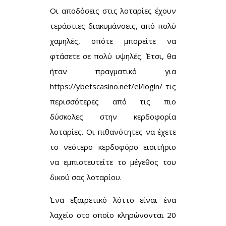
Οι αποδόσεις στις λοταρίες έχουν
τεράστιες διακυμάνσεις, από πολύ
χαμηλές, οπότε μπορείτε να
φτάσετε σε πολύ υψηλές. Έτσι, θα
ήταν πραγματικό για
https://ybetscasino.net/el/login/
τις
περισσότερες από τις πιο
δύσκολες στην κερδοφορία
λοταρίες. Οι πιθανότητες να έχετε
το νεότερο κερδοφόρο εισιτήριο
να εμπιστευτείτε το μέγεθος του
δικού σας λοταρίου.
Ένα εξαιρετικό λόττο είναι ένα
λαχείο στο οποίο κληρώνονται 20