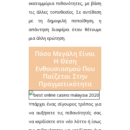
εκατομμύρια πιθανότητες, με βάση
τις άλλες τοποθεσίες. Σε αντίθεση
με τη δημοφιλή πεποίθηση, η
απάντηση διαφέρει όταν θέτουμε
μια άλλη ερώτηση.
Πόσο Μεγάλη Είναι
Η Θέση
Ενθουσιασμού Που
Παίζεται Στην
Πραγματικότητα
Υπάρχει ένας σίγουρος τρόπος για
να αυξήσετε τις πιθανότητές σας
να κερδίσετε στο νέο λόττο ή ίσως
τις πιθανότητες να κερδίσετε ένα