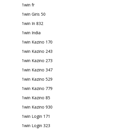
1win fr
1win Giris 50
1win In 832
1win India
1win Kazino 170
1win Kazino 243
1win Kazino 273
1win Kazino 347
1win Kazino 529
1win Kazino 779
1win Kazino 85
1win Kazino 930
1win Login 171
1win Login 323