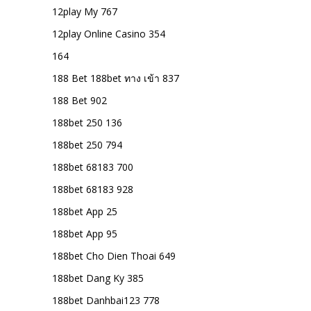
12play My 767
12play Online Casino 354
164
188 Bet 188bet ทาง เข้า 837
188 Bet 902
188bet 250 136
188bet 250 794
188bet 68183 700
188bet 68183 928
188bet App 25
188bet App 95
188bet Cho Dien Thoai 649
188bet Dang Ky 385
188bet Danhbai123 778