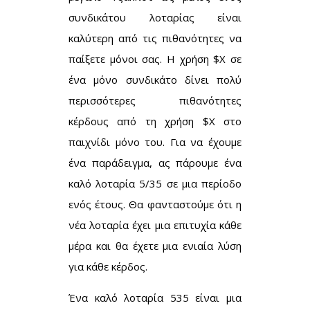
συνδικάτου λοταρίας είναι
καλύτερη από τις πιθανότητες να
παίξετε μόνοι σας. Η χρήση $X σε
ένα μόνο συνδικάτο δίνει πολύ
περισσότερες πιθανότητες
κέρδους από τη χρήση $X στο
παιχνίδι μόνο του. Για να έχουμε
ένα παράδειγμα, ας πάρουμε ένα
καλό λοταρία 5/35 σε μια περίοδο
ενός έτους. Θα φανταστούμε ότι η
νέα λοταρία έχει μια επιτυχία κάθε
μέρα και θα έχετε μια ενιαία λύση
για κάθε κέρδος.
Ένα καλό λοταρία 535 είναι μια