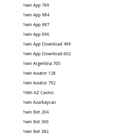
1win App 769
1win App 984
1win App 987
1win App 990
1win App Download 499
1win App Download 602
1win Argentina 705
1win Aviator 128
1win Aviator 792
1Win AZ Casino
1win Azərbaycan
1win Bet 204
1win Bet 300
1win Bet 382