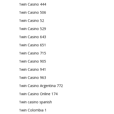
1win Casino 444
1win Casino 506
1win Casino 52
1win Casino 529
1win Casino 643
1win Casino 651
1win Casino 715
1win Casino 905
1win Casino 941
1win Casino 963
1win Casino Argentina 772
1win Casino Online 174
1win casino spanish
1win Colombia 1