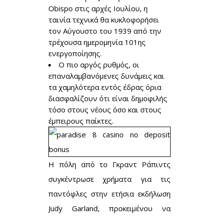
Obispo στις αρχές Ιουλίου, η
ταινία τεχνικά θα κυκλοφορήσει
τον Αύγουστο του 1939 από την
τρέχουσα ημερομηνία 101ης
ενεργοποίησης.
Ο πιο αργός ρυθμός, οι
επαναλαμβανόμενες δυνάμεις και
τα χαμηλότερα εντός έδρας όρια
διασφαλίζουν ότι είναι δημοφιλής
τόσο στους νέους όσο και στους
έμπειρους παίκτες.
Η πόλη από το Γκραντ Ράπιντς
συγκέντρωσε χρήματα για τις
παντόφλες στην ετήσια εκδήλωση
Judy Garland, προκειμένου να