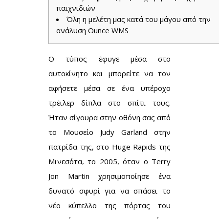
παιχνιδιών
Όλη η μελέτη μας κατά του μάγου από την
ανάλυση Ounce WMS
Ο τύπος έφυγε μέσα στο
αυτοκίνητο και μπορείτε να τον
αφήσετε μέσα σε ένα υπέροχο
τρέιλερ δίπλα στο σπίτι τους.
Ήταν σίγουρα στην οθόνη σας από
το Μουσείο Judy Garland στην
πατρίδα της, στο Huge Rapids της
Μινεσότα, το 2005, όταν ο Terry
Jon Martin χρησιμοποίησε ένα
δυνατό σφυρί για να σπάσει το
νέο κύπελλο της πόρτας του