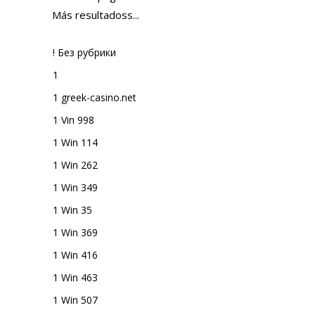
Más resultadoss...
! Без рубрики
1
1 greek-casino.net
1 Vin 998
1 Win 114
1 Win 262
1 Win 349
1 Win 35
1 Win 369
1 Win 416
1 Win 463
1 Win 507