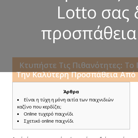
Lotto σας 
προσπάθεια
Κτυπήστε Τις Πιθανότητες: Το Π
Την Καλύτερη Προσπάθεια Από 
Άρθρα
Είναι η τύχη η μόνη αιτία των παιχνιδιών
καζίνο που κερδίζει;
Online τυχερό παιχνίδι
Σχετικό online παιχνίδι