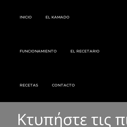
INICIO
EL KAMADO
FUNCIONAMIENTO
EL RECETARIO
RECETAS
CONTACTO
Κτυπήστε τις π