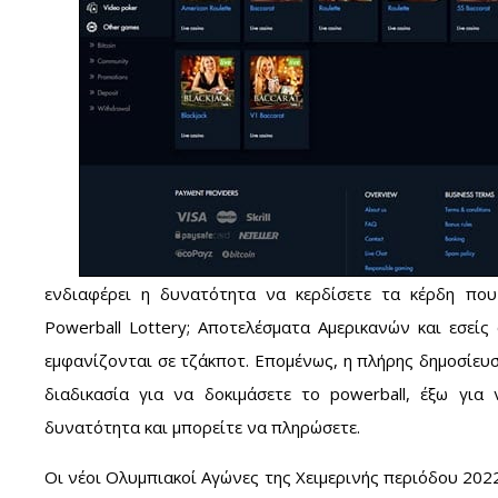
ενδιαφέρει η δυνατότητα να κερδίσετε τα κέρδη π
Powerball Lottery; Αποτελέσματα Αμερικανών και εσείς
εμφανίζονται σε τζάκποτ. Επομένως, η πλήρης δημοσίευ
διαδικασία για να δοκιμάσετε το powerball, έξω για
δυνατότητα και μπορείτε να πληρώσετε.
Οι νέοι Ολυμπιακοί Αγώνες της Χειμερινής περιόδου 202