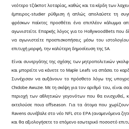
νεότερο τζάκποτ λοταρίας, καθώς και τα κέρδη των λαχει
έμπειρος-studier ρύθμιση ή απλώς απολαύστε τη συ
φρέσκων παίκτες προσθέτει ένα επιπλέον κάλυμμα απ
αγωνιστείτε. Επαρκής λόγος για το HollywoodBets που δί
να αγωνιστείτε προεπισκοπήσεις μέσω του ιστολογίο
επιτυχή μορφή, την καλύτερη δημοσίευση της SA.
Είναι συνεργάτης της σχέσης των μητροπολιτικών γκολφ
και μπορείτε να κάνετε το Maple Leafs να σπάσει το καρ
Συνέχισαν να αυξάνουν το πρόσθετο λόγω της υπογραφή
Chidobe Awuzie. Με τη σκέψη για τον αριθμό του, είναι σ
περιοχή των αθλητικών γεγονότων που θα ενισχυθεί, κ
εκτελούσε ποια offseason. Για τα άτομα που χωρίζου
Ravens συνέβαλε στο νέο NFL στο EPA (αναμενόμενα ζητή
και θα αξιολογήσετε το επόμενο εσωτερικό ποσοστό επιτ