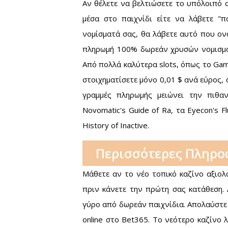
Αν θέλετε να βελτιώσετε το υπόλοιπό σ
μέσα στο παιχνίδι είτε να λάβετε 
νομίσματά σας, θα λάβετε αυτό που ονο
πληρωμή 100% δωρεάν χρυσών νομισμάτ
Από πολλά καλύτερα slots, όπως το Gambl
στοιχηματίσετε μόνο 0,01 $ ανά εύρος, 
γραμμές πληρωμής μειώνει την πιθαν
Novomatic's Guide of Ra, τα Eyecon's Fl
History of Inactive.
Περισσότερες Πληροφ
Μάθετε αν το νέο τοπικό καζίνο αξιολ
πριν κάνετε την πρώτη σας κατάθεση. Α
γύρο από δωρεάν παιχνίδια. Απολαύστε 
online στο Bet365. Το νεότερο καζίνο 