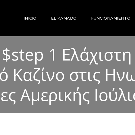
INICIO
EL KAMADO
FUNCIONAMIENTO
$step 1 Ελάχιστη
ό Καζίνο στις Ην
ες Αμερικής Ιούλ