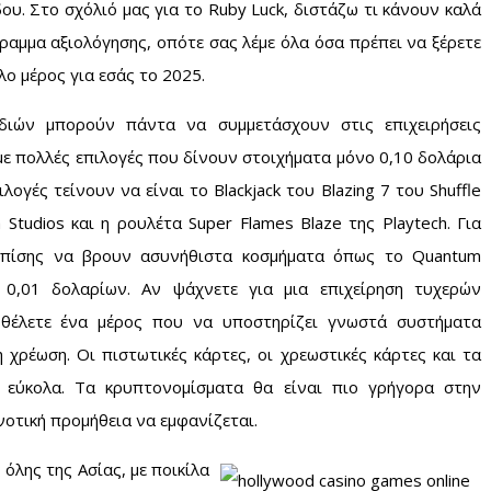
ου. Στο σχόλιό μας για το Ruby Luck, διστάζω τι κάνουν καλά
ραμμα αξιολόγησης, οπότε σας λέμε όλα όσα πρέπει να ξέρετε
λο μέρος για εσάς το 2025.
ιδιών μπορούν πάντα να συμμετάσχουν στις επιχειρήσεις
ε πολλές επιλογές που δίνουν στοιχήματα μόνο 0,10 δολάρια
ογές τείνουν να είναι το Blackjack του Blazing 7 του Shuffle
 Studios και η ρουλέτα Super Flames Blaze της Playtech. Για
 επίσης να βρουν ασυνήθιστα κοσμήματα όπως το Quantum
α 0,01 δολαρίων. Αν ψάχνετε για μια επιχείρηση τυχερών
, θέλετε ένα μέρος που να υποστηρίζει γνωστά συστήματα
χρέωση. Οι πιστωτικές κάρτες, οι χρεωστικές κάρτες και τα
ο εύκολα. Τα κρυπτονομίσματα θα είναι πιο γρήγορα στην
ινοτική προμήθεια να εμφανίζεται.
όλης της Ασίας, με ποικίλα