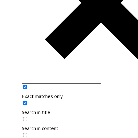
Exact matches only
Search in title
Search in content