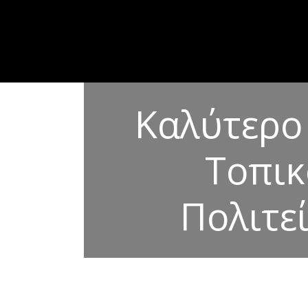
Καλύτερο 
Τοπικ
Πολιτεί