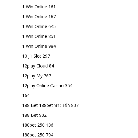
1 Win Online 161
1 Win Online 167
1 Win Online 645
1 Win Online 851
1 Win Online 984
10 Jili Slot 297
12play Cloud 84
12play My 767
12play Online Casino 354
164
188 Bet 188bet ทาง เข้า 837
188 Bet 902
188bet 250 136
188bet 250 794