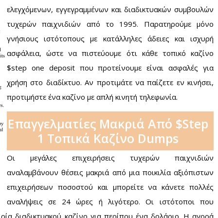
ελεγχόμενων, εγγεγραμμένων και διαδικτυακών συμβουλών
τυχερών παιχνιδιών από το 1995. Παρατηρούμε μόνο
γνήσιους ιστότοπους με κατάλληλες άδειες και ισχυρή
ασφάλεια, ώστε να πιστεύουμε ότι κάθε τοπικό καζίνο
$step one deposit που προτείνουμε είναι ασφαλές για
χρήση στο διαδίκτυο. Αν προτιμάτε να παίζετε εν κινήσει,
προτιμήστε ένα καζίνο με απλή κινητή τηλεφωνία.
Επαγγελματίες Μακριά Από $step
1 Τοπικά Καζίνο Dumps
Οι μεγάλες επιχειρήσεις τυχερών παιχνιδιών
αναλαμβάνουν θέσεις μακριά από μια ποικιλία αξιόπιστων
επιχειρήσεων ποσοστού και μπορείτε να κάνετε πολλές
αναλήψεις σε 24 ώρες ή λιγότερο. Οι ιστότοποι που
ρία διαδικτυακού καζίνο για περίπου ένα δολάριο. Η αγορά