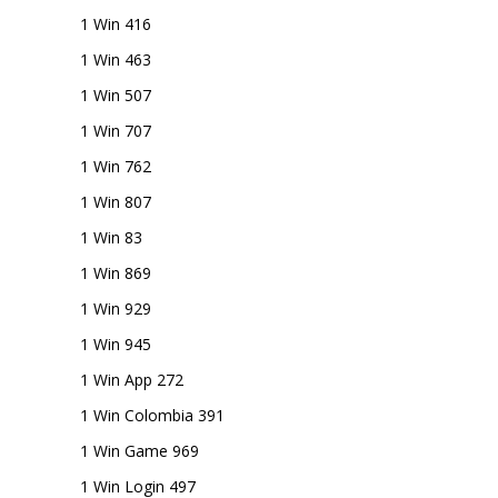
1 Win 416
1 Win 463
1 Win 507
1 Win 707
1 Win 762
1 Win 807
1 Win 83
1 Win 869
1 Win 929
1 Win 945
1 Win App 272
1 Win Colombia 391
1 Win Game 969
1 Win Login 497