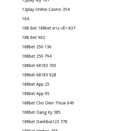
12play Online Casino 354
164
188 Bet 188bet ทาง เข้า 837
188 Bet 902
188bet 250 136
188bet 250 794
188bet 68183 700
188bet 68183 928
188bet App 25
188bet App 95
188bet Cho Dien Thoai 649
188bet Dang Ky 385
188bet Danhbai123 778
188bet Hiphop 355