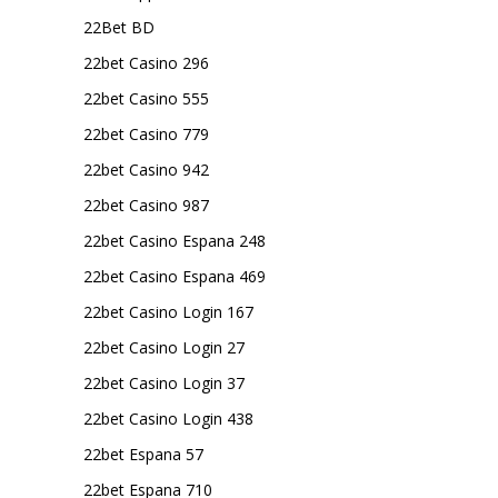
22Bet BD
22bet Casino 296
22bet Casino 555
22bet Casino 779
22bet Casino 942
22bet Casino 987
22bet Casino Espana 248
22bet Casino Espana 469
22bet Casino Login 167
22bet Casino Login 27
22bet Casino Login 37
22bet Casino Login 438
22bet Espana 57
22bet Espana 710