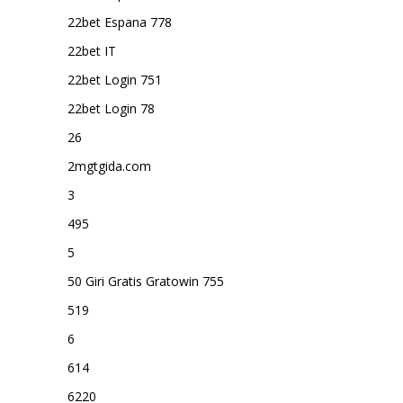
22bet Espana 778
22bet IT
22bet Login 751
22bet Login 78
26
2mgtgida.com
3
495
5
50 Giri Gratis Gratowin 755
519
6
614
6220