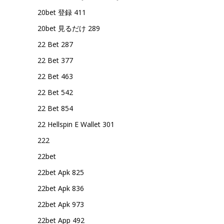
20bet 登録 411
20bet 見るだけ 289
22 Bet 287
22 Bet 377
22 Bet 463
22 Bet 542
22 Bet 854
22 Hellspin E Wallet 301
222
22bet
22bet Apk 825
22bet Apk 836
22bet Apk 973
22bet App 492