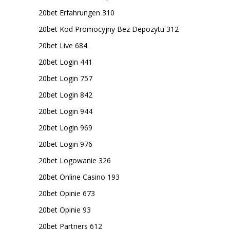
20bet Erfahrungen 310
20bet Kod Promocyjny Bez Depozytu 312
20bet Live 684
20bet Login 441
20bet Login 757
20bet Login 842
20bet Login 944
20bet Login 969
20bet Login 976
20bet Logowanie 326
20bet Online Casino 193
20bet Opinie 673
20bet Opinie 93
20bet Partners 612