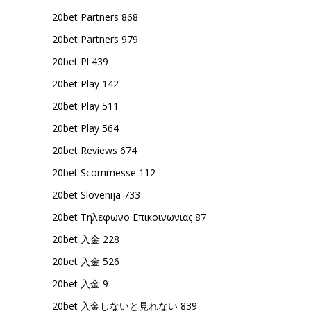
20bet Partners 868
20bet Partners 979
20bet Pl 439
20bet Play 142
20bet Play 511
20bet Play 564
20bet Reviews 674
20bet Scommesse 112
20bet Slovenija 733
20bet Τηλεφωνο Επικοινωνιας 87
20bet 入金 228
20bet 入金 526
20bet 入金 9
20bet 入金しないと見れない 839