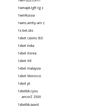
1win-uzs.com1
1winapk.tgfr-tg z
1winRussia
1wins.amhy-am z
1x-bet.sbs
1xbet casino BD
1xbet india
1xbet Korea
1xbet KR
1xbet malaysia
1xbet Morocco
1xbet pt
1xbetbk.cyou
ancorZ 2500
1xbetbk.quest