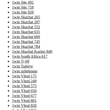
1win Site 492
1win Site 718
1win Site 928
1win Skachat 265
1win Skachat 297
1win Skachat 552
1win Skachat 631
1win Skachat 669
1win Skachat 745
1win Skachat 784
1win Skachat Kazino 840
1win South Africa 617
1win Tj 69
1win Turkiye
1win uzbekistan
1win Vhod 175
1win Vhod 249
1win Vhod 575
1win Vhod 650
1win Vhod 677
1win Vhod 801
1win Vhod 826