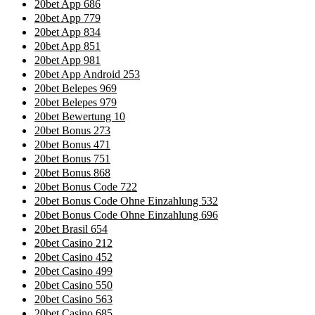
20bet App 686
20bet App 779
20bet App 834
20bet App 851
20bet App 981
20bet App Android 253
20bet Belepes 969
20bet Belepes 979
20bet Bewertung 10
20bet Bonus 273
20bet Bonus 471
20bet Bonus 751
20bet Bonus 868
20bet Bonus Code 722
20bet Bonus Code Ohne Einzahlung 532
20bet Bonus Code Ohne Einzahlung 696
20bet Brasil 654
20bet Casino 212
20bet Casino 452
20bet Casino 499
20bet Casino 550
20bet Casino 563
20bet Casino 685