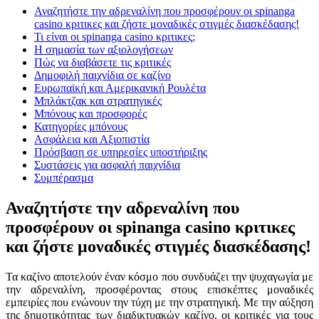
Αναζητήστε την αδρεναλίνη που προσφέρουν οι spinanga
casino κριτικες και ζήστε μοναδικές στιγμές διασκέδασης!
Τι είναι οι spinanga casino κριτικες;
Η σημασία των αξιολογήσεων
Πώς να διαβάσετε τις κριτικές
Δημοφιλή παιχνίδια σε καζίνο
Ευρωπαϊκή και Αμερικανική Ρουλέτα
Μπλάκτζακ και στρατηγικές
Μπόνους και προσφορές
Κατηγορίες μπόνους
Ασφάλεια και Αξιοπιστία
Πρόσβαση σε υπηρεσίες υποστήριξης
Συστάσεις για ασφαλή παιχνίδια
Συμπέρασμα
Αναζητήστε την αδρεναλίνη που
προσφέρουν οι spinanga casino κριτικες
και ζήστε μοναδικές στιγμές διασκέδασης!
Τα καζίνο αποτελούν έναν κόσμο που συνδυάζει την ψυχαγωγία με
την αδρεναλίνη, προσφέροντας στους επισκέπτες μοναδικές
εμπειρίες που ενώνουν την τύχη με την στρατηγική. Με την αύξηση
της δημοτικότητας των διαδικτυακών καζίνο, οι κριτικές για τους