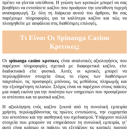
πρέπει να γίνεται υπεύθυνα. Η γνώση των κριτικών μπορεί να σας
βοηθήσει να εντοπίσετε καζίνο που προάγουν την υπεύθυνη τυχερή
αναπαραγωγή. Σε όλη τη διάρκεια αυτού του άρθρου, θα σας
παρέχουμε πληροφορίες για τα καλύτερα καζίνο και πώς να
πλοηγηθείτε με ασφάλεια στις διαθέσιμες επιλογές.
Τι Είναι Οι Spinanga Casino
Κριτικες;
Οι
spinanga casino κριτικες
είναι αναλυτικές αξιολογήσεις που
παρέχουν πληροφορίες σχετικά με διαφορετικά καζίνο, είτε
διαδικτυακά είτε φυσικά. Αυτές οι κριτικές μπορεί να
περιλαμβάνουν στοιχεία όπως το εύρος των διαθέσιμων
παιχνιδιών, τις προσφορές μπόνους, τις μεθόδους πληρωμής και
την εξυπηρέτηση πελατών. Στόχος είναι να παρέχουν στους παίκτες
μια σαφή εικόνα για την ποιότητα των υπηρεσιών που προσφέρουν
οι ιστότοποι και τα φυσικά καζίνο.
Η αξιολόγηση ενός καζίνο ξεκινά από τη συνολική εμπειρία
χρήστη, περιλαμβάνοντας τις πρώτες εντυπώσεις, την ευχρηστία
του ιστοτόπου και την αισθητική του σχεδιασμού. Υπάρχουν πολλά
στοιχεία που μπορούν να επηρεάσουν τη συνολική εμπειρία, γι’
αυτό είναι κρίσιμο οι παίκτες να εξετάζουν τις κριτικές προτού