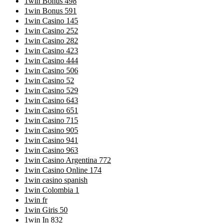
1win Bonus 498
1win Bonus 591
1win Casino 145
1win Casino 252
1win Casino 282
1win Casino 423
1win Casino 444
1win Casino 506
1win Casino 52
1win Casino 529
1win Casino 643
1win Casino 651
1win Casino 715
1win Casino 905
1win Casino 941
1win Casino 963
1win Casino Argentina 772
1win Casino Online 174
1win casino spanish
1win Colombia 1
1win fr
1win Giris 50
1win In 832