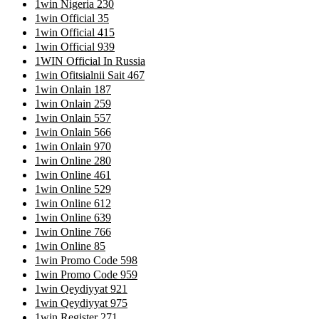
1win Nigeria 230
1win Official 35
1win Official 415
1win Official 939
1WIN Official In Russia
1win Ofitsialnii Sait 467
1win Onlain 187
1win Onlain 259
1win Onlain 557
1win Onlain 566
1win Onlain 970
1win Online 280
1win Online 461
1win Online 529
1win Online 612
1win Online 639
1win Online 766
1win Online 85
1win Promo Code 598
1win Promo Code 959
1win Qeydiyyat 921
1win Qeydiyyat 975
1win Register 271