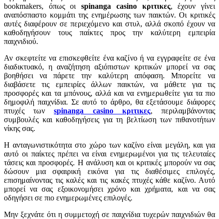
bookmakers, όπως οι
spinanga casino κριτικες
, έχουν γίνει
αναπόσπαστο κομμάτι της ενημέρωσης των παικτών. Οι κριτικές
αυτές διαφέρουν σε περιεχόμενο και στυλ, αλλά σκοπό έχουν να
καθοδηγήσουν τους παίκτες προς την καλύτερη εμπειρία
παιχνιδιού.
Αν σκεφτείτε να επισκεφθείτε ένα καζίνο ή να εγγραφείτε σε ένα
διαδικτυακό, η αναζήτηση αξιόπιστων κριτικών μπορεί να σας
βοηθήσει να πάρετε την καλύτερη απόφαση. Μπορείτε να
διαβάσετε τις εμπειρίες άλλων παικτών, να μάθετε για τις
προσφορές και τα μπόνους, αλλά και να ενημερωθείτε για τα πιο
δημοφιλή παιχνίδια. Σε αυτό το άρθρο, θα εξετάσουμε διάφορες
πτυχές των
spinanga casino κριτικες
, περιλαμβάνοντας
συμβουλές και καθοδηγήσεις για τη βελτίωση των πιθανοτήτων
νίκης σας.
Η ανταγωνιστικότητα στο χώρο των καζίνο είναι μεγάλη, και για
αυτό οι παίκτες πρέπει να είναι ενημερωμένοι για τις τελευταίες
τάσεις και προσφορές. Η ανάλυση και οι κριτικές μπορούν να σας
δώσουν μια σφαιρική εικόνα για τις διαθέσιμες επιλογές,
επισημαίνοντας τις καλές και τις κακές πτυχές κάθε καζίνο. Αυτό
μπορεί να σας εξοικονομήσει χρόνο και χρήματα, και να σας
οδηγήσει σε πιο ενημερωμένες επιλογές.
Μην ξεχνάτε ότι η συμμετοχή σε παιχνίδια τυχερών παιχνιδιών θα