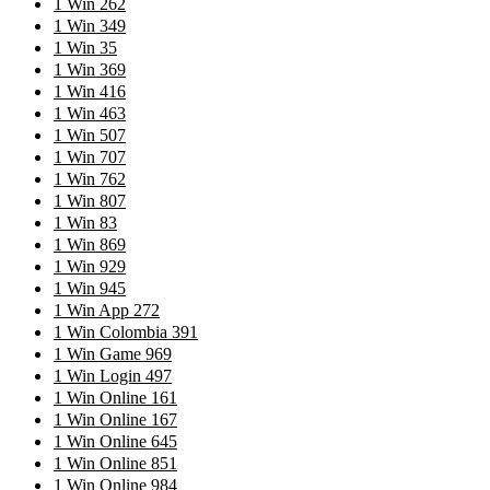
1 Win 262
1 Win 349
1 Win 35
1 Win 369
1 Win 416
1 Win 463
1 Win 507
1 Win 707
1 Win 762
1 Win 807
1 Win 83
1 Win 869
1 Win 929
1 Win 945
1 Win App 272
1 Win Colombia 391
1 Win Game 969
1 Win Login 497
1 Win Online 161
1 Win Online 167
1 Win Online 645
1 Win Online 851
1 Win Online 984