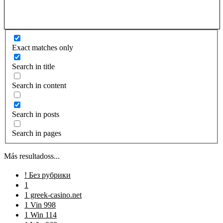
Exact matches only
Search in title
Search in content
Search in posts
Search in pages
Más resultadoss...
! Без рубрики
1
1 greek-casino.net
1 Vin 998
1 Win 114