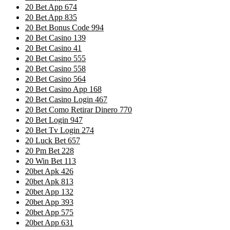
20 Bet App 674
20 Bet App 835
20 Bet Bonus Code 994
20 Bet Casino 139
20 Bet Casino 41
20 Bet Casino 555
20 Bet Casino 558
20 Bet Casino 564
20 Bet Casino App 168
20 Bet Casino Login 467
20 Bet Como Retirar Dinero 770
20 Bet Login 947
20 Bet Tv Login 274
20 Luck Bet 657
20 Pm Bet 228
20 Win Bet 113
20bet Apk 426
20bet Apk 813
20bet App 132
20bet App 393
20bet App 575
20bet App 631