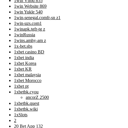
1win Vhod 855
1win Website 869
1win Yukle 540
1win-senegal.comfr-sn z1
1win-uzs.com1
1winapk.tgfr-tg z
1winRussia
1wins.amhy-am z
1x-bet.sbs
1xbet casino BD
1xbet india
1xbet Korea
1xbet KR
1xbet malaysia
1xbet Morocco
1xbet pt
1xbetbk.cyou
ancorZ 2500
1xbetbk.quest
1xbetbk.wiki
1xSlots
2
20 Bet App 132