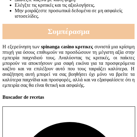
Ελέγξτε τις κριτικές και τις αξιολογήσεις.
Μην μοιράζεστε προσωπικά δεδομένα σε μη ασφαλείς
ιστοσελίδες.
Συμπέρασμα
Η εξερεύνηση των
spinanga casino κριτικες
συνιστά μια κρίσιμη
πτυχή για όσους επιθυμούν να προσδώσουν τη μέγιστη αξία στην
εμπειρία παιχνιδιού τους. Αναλύοντας τις κριτικές, οι παίκτες
μπορούν να αποκτήσουν μια σαφή εικόνα για τα προσφερόμενα
καζίνο και να επιλέξουν αυτό που τους ταιριάζει καλύτερα. Η
αναζήτηση αυτή μπορεί να σας βοηθήσει όχι μόνο να βρείτε τα
καλύτερα παιχνίδια και προσφορές, αλλά και να εξασφαλίσετε ότι η
εμπειρία σας θα είναι θετική και ασφαλής.
Buscador de recetas