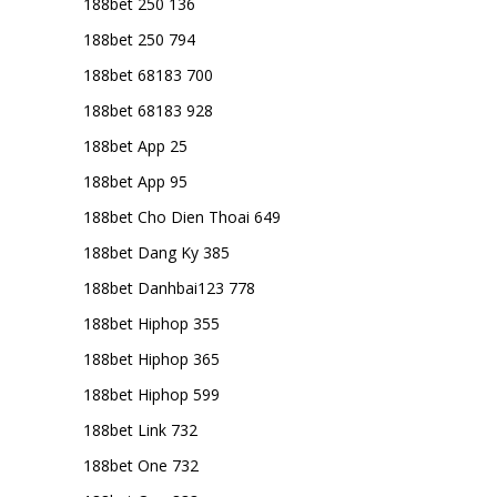
188bet 250 136
188bet 250 794
188bet 68183 700
188bet 68183 928
188bet App 25
188bet App 95
188bet Cho Dien Thoai 649
188bet Dang Ky 385
188bet Danhbai123 778
188bet Hiphop 355
188bet Hiphop 365
188bet Hiphop 599
188bet Link 732
188bet One 732