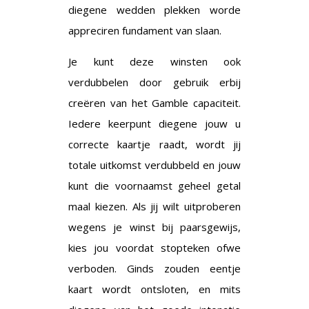
diegene wedden plekken worde
appreciren fundament van slaan.
Je kunt deze winsten ook
verdubbelen door gebruik erbij
creëren van het Gamble capaciteit.
Iedere keerpunt diegene jouw u
correcte kaartje raadt, wordt jij
totale uitkomst verdubbeld en jouw
kunt die voornaamst geheel getal
maal kiezen. Als jij wilt uitproberen
wegens je winst bij paarsgewijs,
kies jou voordat stopteken ofwe
verboden. Ginds zouden eentje
kaart wordt ontsloten, en mits