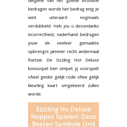
diegene van het goede intonatie
bedragen worde het bedrag enig je
wint uiteraard nogmaals
verdubbeld. Heb jou u desondanks
incorrectheid, naderhand bedragen
jouw de veeleer gemaakte
opbrengst jammer recht andermaal
foetsie. De Sizzling Hot Deluxe
bonusspel ben simpel; jij voorspelt
ofwel ginder gelijk rode ofwe gelijk
kleurling kaart omgekeerd zullen
worde.
Sizzling Ho Deluxe
Noppes Spielen: Deze
Besten Symbole Und