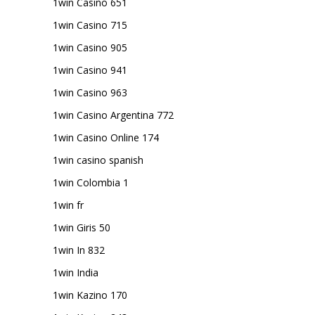
1win Casino 651
1win Casino 715
1win Casino 905
1win Casino 941
1win Casino 963
1win Casino Argentina 772
1win Casino Online 174
1win casino spanish
1win Colombia 1
1win fr
1win Giris 50
1win In 832
1win India
1win Kazino 170