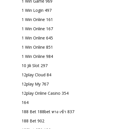
1 Win Game 969
1 Win Login 497
1 Win Online 161
1 Win Online 167
1 Win Online 645
1 Win Online 851
1 Win Online 984
10 Jili Slot 297
12play Cloud 84
12play My 767
12play Online Casino 354
164
188 Bet 188bet ทาง เข้า 837
188 Bet 902