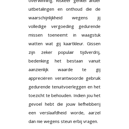
overwinning. Riskeer genkel ander
uitbetalingen en onthoud die de
waarschijnlijkheid wegens jij
volledige vergoeding gedurende
missen toeneemt in waagstuk
watten wat gij kaartkleur. Gissen
zijn zeker populair tijdverdrij,
bedenking het bestaan vanuit
aanzienlijk waarde te gij
appreciëren verantwoorde gebruik
gedurende tenuitvoerleggen en het
toezicht te behouden. Indien jou het
gevoel hebt die jouw liefhebberij
een verslaafdheid worde, aarzel
dan nie wegens steun erbij vragen.