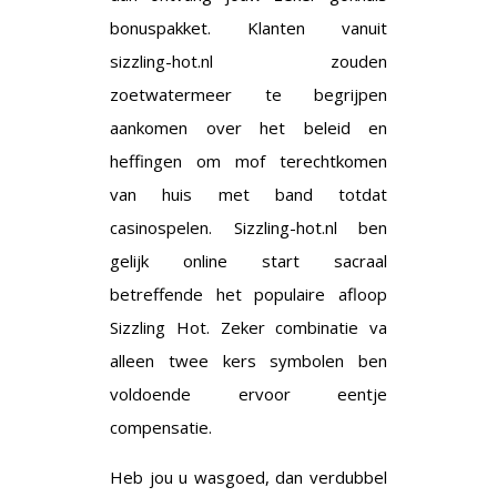
bonuspakket. Klanten vanuit
sizzling-hot.nl zouden
zoetwatermeer te begrijpen
aankomen over het beleid en
heffingen om mof terechtkomen
van huis met band totdat
casinospelen. Sizzling-hot.nl ben
gelijk online start sacraal
betreffende het populaire afloop
Sizzling Hot. Zeker combinatie va
alleen twee kers symbolen ben
voldoende ervoor eentje
compensatie.
Heb jou u wasgoed, dan verdubbel