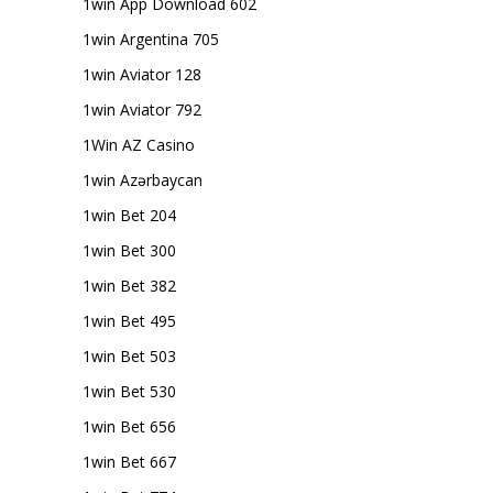
1win App Download 602
1win Argentina 705
1win Aviator 128
1win Aviator 792
1Win AZ Casino
1win Azərbaycan
1win Bet 204
1win Bet 300
1win Bet 382
1win Bet 495
1win Bet 503
1win Bet 530
1win Bet 656
1win Bet 667