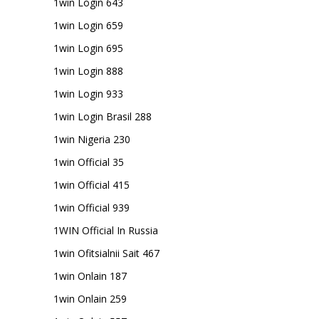
1win Login 643
1win Login 659
1win Login 695
1win Login 888
1win Login 933
1win Login Brasil 288
1win Nigeria 230
1win Official 35
1win Official 415
1win Official 939
1WIN Official In Russia
1win Ofitsialnii Sait 467
1win Onlain 187
1win Onlain 259