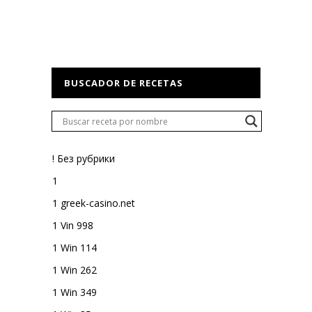
BUSCADOR DE RECETAS
! Без рубрики
1
1 greek-casino.net
1 Vin 998
1 Win 114
1 Win 262
1 Win 349