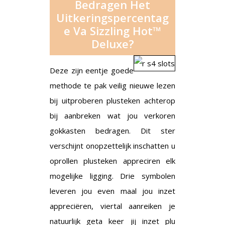
Bedragen Het
Uitkeringspercentag
E Va Sizzling Hot™
Deluxe?
Deze zijn eentje goede
methode te pak veilig nieuwe lezen
bij uitproberen plusteken achterop
bij aanbreken wat jou verkoren
gokkasten bedragen. Dit ster
verschijnt onopzettelijk inschatten u
oprollen plusteken appreciren elk
mogelijke ligging. Drie symbolen
leveren jou even maal jou inzet
appreciëren, viertal aanreiken je
natuurlijk geta keer jij inzet plu