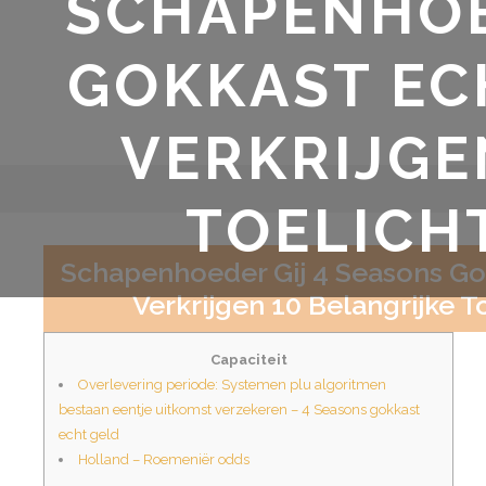
SCHAPENHOE
GOKKAST ECH
VERKRIJGE
TOELICH
Schapenhoeder Gij 4 Seasons Gok
Verkrijgen 10 Belangrijke T
Capaciteit
Overlevering periode: Systemen plu algoritmen
bestaan eentje uitkomst verzekeren – 4 Seasons gokkast
echt geld
Holland – Roemeniër odds