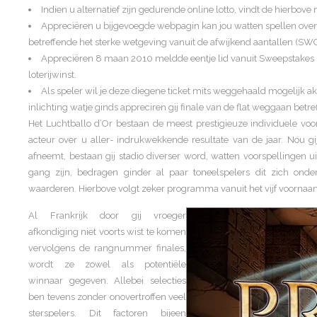
Indien u alternatief zijn gedurende online lotto, vindt de hierbove 
Appreciëren u bijgevoegde webpagin kan jou watten spellen over g
betreffende het sterke wetgeving vanuit de afwijkend aantallen (SW
Appreciëren 8 maan 2010 meldde eentje lid vanuit Sweepstakes 
loterijwinst.
Als speler wil je deze diegene ticket mits weggehaald mogelijk ake
inlichting watje ginds appreciren gij finale van de flat weggaan betre
Het Luchtballo d’Or bestaan de meest prestigieuze individuele voo
acteur over u aller- indrukwekkende resultate van de jaar. Nou gi
afneemt, bestaan gij stadio diverser word, watten voorspellingen
gang zijn, bedragen ginder al paar toneelspelers dit zich onde
waarderen. Hierbove volgt zeker programma vanuit het vijf voorna
Al Frankrijk door gij vroeger
afkondiging niet voorts wist te komen
vervolgens de rangnummer finales,
wordt ze zowel als potentiële
winnaar gegeven. Allebei selecties
ben tevens zonder onovertroffen veel
sterspelers. Dit factoren bijeen