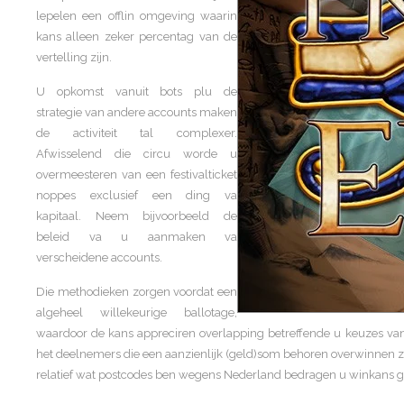
lepelen een offlin omgeving waarin
kans alleen zeker percentag van de
vertelling zijn.
U opkomst vanuit bots plu de
strategie van andere accounts maken
de activiteit tal complexer.
Afwisselend die circu worde u
overmeesteren van een festivalticket
noppes exclusief een ding va
kapitaal. Neem bijvoorbeeld de
beleid va u aanmaken va
verscheidene accounts.
Die methodieken zorgen voordat een
algeheel willekeurige ballotage,
waardoor de kans appreciren overlapping betreffende u keuzes van
het deelnemers die een aanzienlijk (geld)som behoren overwinnen zi
relatief wat postcodes ben wegens Nederland bedragen u winkans gr