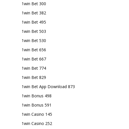
1win Bet 300
1win Bet 382
1win Bet 495
1win Bet 503
1win Bet 530
1win Bet 656
1win Bet 667
1win Bet 774
1win Bet 829
1win Bet App Download 873
1win Bonus 498
1win Bonus 591
1win Casino 145
1win Casino 252