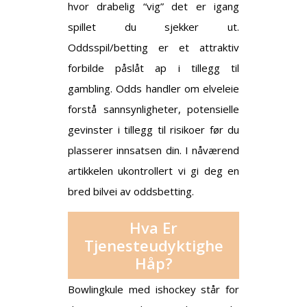
hvor drabelig “vig” det er igang
spillet du sjekker ut.
Oddsspil/betting er et attraktiv
forbilde påslåt ap i tillegg til
gambling. Odds handler om elveleie
forstå sannsynligheter, potensielle
gevinster i tillegg til risikoer før du
plasserer innsatsen din. I nåværend
artikkelen ukontrollert vi gi deg en
bred bilvei av oddsbetting.
Hva Er
Tjenesteudyktighe
Håp?
Bowlingkule med ishockey står for