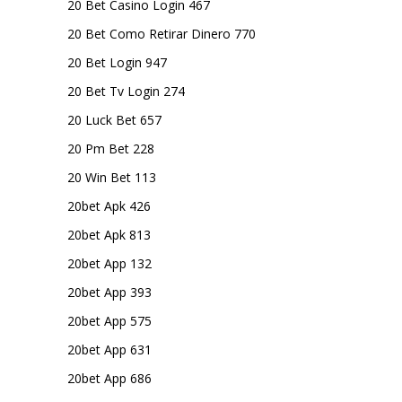
20 Bet Casino Login 467
20 Bet Como Retirar Dinero 770
20 Bet Login 947
20 Bet Tv Login 274
20 Luck Bet 657
20 Pm Bet 228
20 Win Bet 113
20bet Apk 426
20bet Apk 813
20bet App 132
20bet App 393
20bet App 575
20bet App 631
20bet App 686