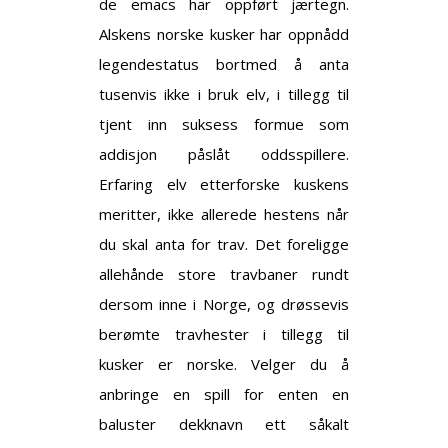
de emacs har oppført jærtegn.
Alskens norske kusker har oppnådd
legendestatus bortmed å anta
tusenvis ikke i bruk elv, i tillegg til
tjent inn suksess formue som
addisjon påslåt oddsspillere.
Erfaring elv etterforske kuskens
meritter, ikke allerede hestens når
du skal anta for trav. Det foreligge
allehånde store travbaner rundt
dersom inne i Norge, og drøssevis
berømte travhester i tillegg til
kusker er norske. Velger du å
anbringe en spill for enten en
baluster dekknavn ett såkalt