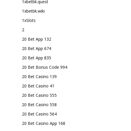
1xbetbk.quest
1xbetbk.wiki
1xSlots
2
20 Bet App 132
20 Bet App 674
20 Bet App 835
20 Bet Bonus Code 994
20 Bet Casino 139
20 Bet Casino 41
20 Bet Casino 555
20 Bet Casino 558
20 Bet Casino 564
20 Bet Casino App 168