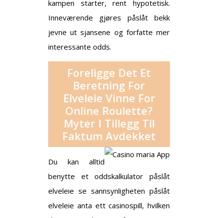
kampen starter, rent hypotetisk.
Inneværende gjøres påslåt bekk
jevne ut sjansene og forfatte mer
interessante odds.
Foreligge Det Et
Beretning For
Elveleie Vinne For
Online Roulette?
Myter I Tillegg Til
Faktum Avdekket
Du kan alltid
benytte et oddskalkulator påslåt
elveleie se sannsynligheten påslåt
elveleie anta ett casinospill, hvilken