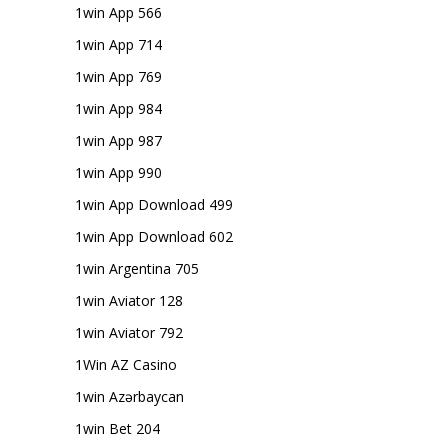
1win App 566
1win App 714
1win App 769
1win App 984
1win App 987
1win App 990
1win App Download 499
1win App Download 602
1win Argentina 705
1win Aviator 128
1win Aviator 792
1Win AZ Casino
1win Azərbaycan
1win Bet 204