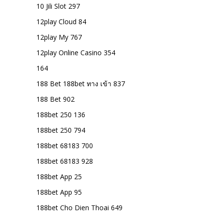
10 Jili Slot 297
12play Cloud 84
12play My 767
12play Online Casino 354
164
188 Bet 188bet ทาง เข้า 837
188 Bet 902
188bet 250 136
188bet 250 794
188bet 68183 700
188bet 68183 928
188bet App 25
188bet App 95
188bet Cho Dien Thoai 649