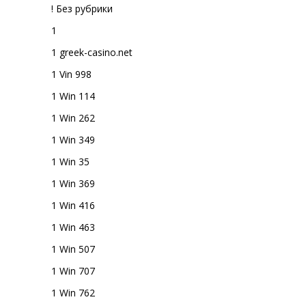
! Без рубрики
1
1 greek-casino.net
1 Vin 998
1 Win 114
1 Win 262
1 Win 349
1 Win 35
1 Win 369
1 Win 416
1 Win 463
1 Win 507
1 Win 707
1 Win 762