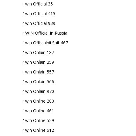
1win Official 35
1win Official 415
1win Official 939
1WIN Official In Russia
1win Ofitsialnii Sait 467
1win Onlain 187
1win Onlain 259
1win Onlain 557
1win Onlain 566
1win Onlain 970
1win Online 280
1win Online 461
1win Online 529
1win Online 612