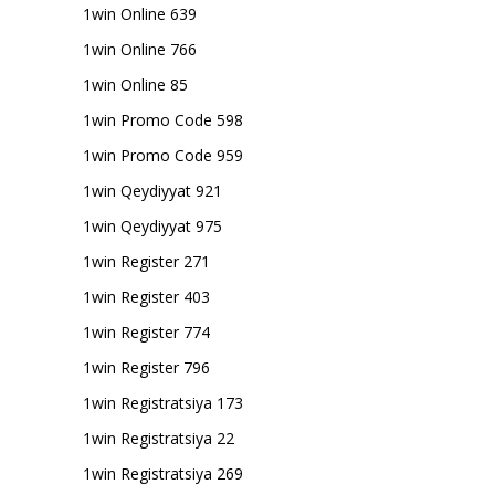
1win Online 639
1win Online 766
1win Online 85
1win Promo Code 598
1win Promo Code 959
1win Qeydiyyat 921
1win Qeydiyyat 975
1win Register 271
1win Register 403
1win Register 774
1win Register 796
1win Registratsiya 173
1win Registratsiya 22
1win Registratsiya 269