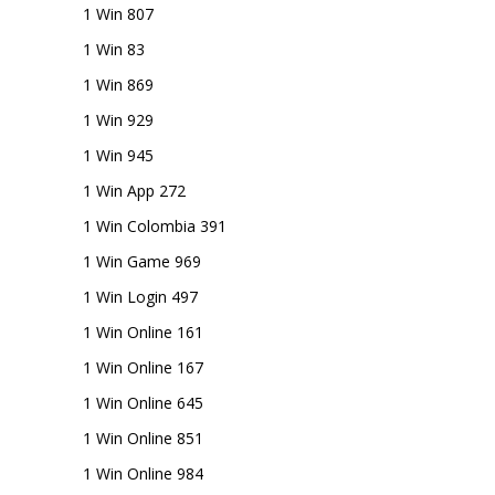
1 Win 807
1 Win 83
1 Win 869
1 Win 929
1 Win 945
1 Win App 272
1 Win Colombia 391
1 Win Game 969
1 Win Login 497
1 Win Online 161
1 Win Online 167
1 Win Online 645
1 Win Online 851
1 Win Online 984