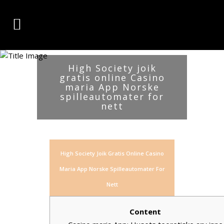
High Society joik
gratis online Casino
maria App Norske
spilleautomater for
nett
High Society Joik Gratis Online Casino
Maria App Norske Spilleautomater For
Nett
Content