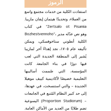
الرموز
استفادت الكلية من خدمات مجتمع واسع
من العملاء، وتحديدًا هيتمان إيفان مازيبا.
في كتاب "Zertsalo ot Pisaniia
Bozhestvennoho"، وهو نص عدّله مدير
الكلية أنطوني ستاخوفسكي، ويمكن
تأليفه عام ١٧٠٥، نجد إهداءً آخر لمازيبا
يُشير إلى المنطقة الجديدة التي لعب
فيها دورًا في بناء الجامعة. كانت
المؤسسة، التي صُممت أساليبها
التعليمية خصيصًا لأكاديمية كييف موهيلا
الجديدة – والتي استنسخت، في عهدها،
إلى حد كبير النظام المُتبع في الجامعات
اليسوعية (Proportion Studiorum) –
تضم طلابًا من العديد من الأماكن العامة.