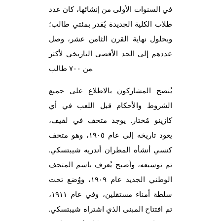
في السنوات الأولى من إنشائها، كان عدد
طلاب الكلية الجديدة يُقدر بمئتي طالب؛
وبحلول نهاية القرن الثامن عشر، وصل
عددهم إلى الحد الأقصى التاريخي لأكثر
من ٧٠٠ طالب.
يُنصح المشاركون بالاطلاع على جميع
الشروط والأحكام قبل اللعب في أي
كازينو مُختار. يوجد متحف في لفيف،
يعود تاريخه إلى عام ١٩٠٥، وهو متحف
كنسي أنشأه المطران أندريه شيبتسكي.
تم توسيعه، وأصبح يُعرف باسم المتحف
الوطني الجديد عام ١٩٠٩، ووُضع تحت
سلطة أمناء مستقلين، وفي عام ١٩١١،
تم افتتاح المبنى الذي اشتراه شيبتسكي.