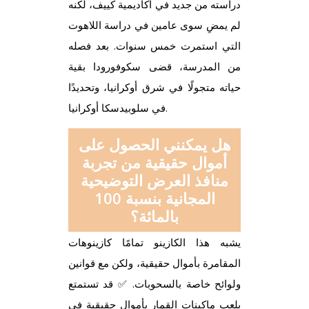
دراسته من جديد في أكاديمية كييف، لكنه
لم يمضِ سوى عامين في دراسة اللاهوت
التي استمرت خمس سنوات. بعد فصله
من المدرسة، قضى سكوفورودا بقية
حياته متجولًا في شرق أوكرانيا، وتحديدًا
في سلوبيدسكا أوكرانيا.
هل يمكنني الحصول على
أموال حقيقية من تجربة
منافذ العرض التوضيحية
المجانية بنسبة 100
بالمائة؟
يشبه هذا الكازينو تمامًا كازينوهات
المقامرة بأموال حقيقية، ولكن مع قوانين
ولوائح خاصة بالسحوبات. ✅ قد تستمتع
بلعب ماكينات القمار بأموال حقيقية في