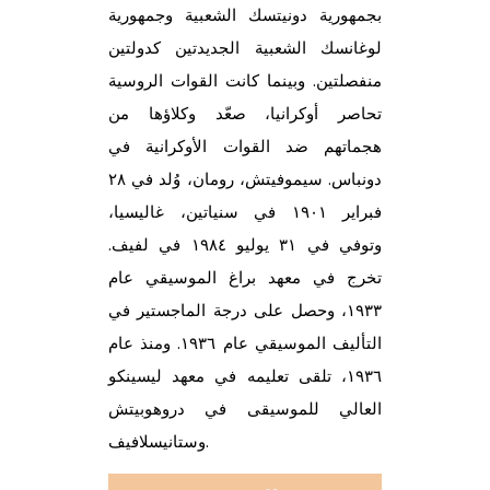
بجمهورية دونيتسك الشعبية وجمهورية
لوغانسك الشعبية الجديدتين كدولتين
منفصلتين. وبينما كانت القوات الروسية
تحاصر أوكرانيا، صعّد وكلاؤها من
هجماتهم ضد القوات الأوكرانية في
دونباس. سيموفيتش، رومان، وُلد في ٢٨
فبراير ١٩٠١ في سنياتين، غاليسيا،
وتوفي في ٣١ يوليو ١٩٨٤ في لفيف.
تخرج في معهد براغ الموسيقي عام
١٩٣٣، وحصل على درجة الماجستير في
التأليف الموسيقي عام ١٩٣٦. ومنذ عام
١٩٣٦، تلقى تعليمه في معهد ليسينكو
العالي للموسيقى في دروهوبيتش
وستانيسلافيف.