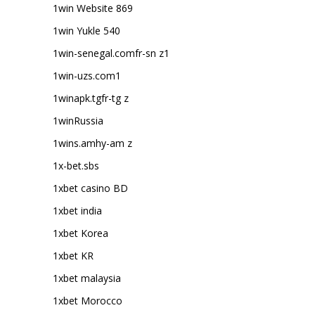
1win Website 869
1win Yukle 540
1win-senegal.comfr-sn z1
1win-uzs.com1
1winapk.tgfr-tg z
1winRussia
1wins.amhy-am z
1x-bet.sbs
1xbet casino BD
1xbet india
1xbet Korea
1xbet KR
1xbet malaysia
1xbet Morocco