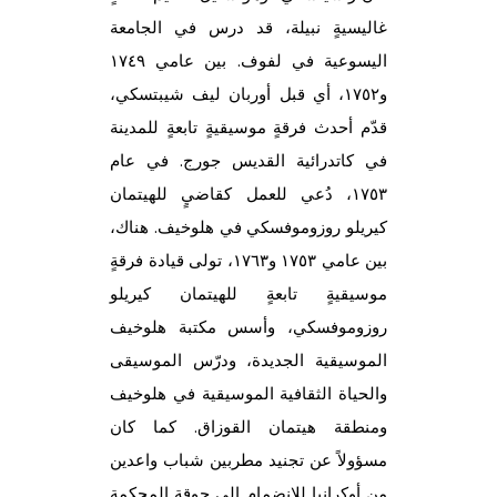
غاليسيةٍ نبيلة، قد درس في الجامعة
اليسوعية في لفوف. بين عامي ١٧٤٩
و١٧٥٢، أي قبل أوربان ليف شيبتسكي،
قدّم أحدث فرقةٍ موسيقيةٍ تابعةٍ للمدينة
في كاتدرائية القديس جورج. في عام
١٧٥٣، دُعي للعمل كقاضيٍ للهيتمان
كيريلو روزوموفسكي في هلوخيف. هناك،
بين عامي ١٧٥٣ و١٧٦٣، تولى قيادة فرقةٍ
موسيقيةٍ تابعةٍ للهيتمان كيريلو
روزوموفسكي، وأسس مكتبة هلوخيف
الموسيقية الجديدة، ودرّس الموسيقى
والحياة الثقافية الموسيقية في هلوخيف
ومنطقة هيتمان القوزاق. كما كان
مسؤولاً عن تجنيد مطربين شباب واعدين
من أوكرانيا للانضمام إلى جوقة المحكمة