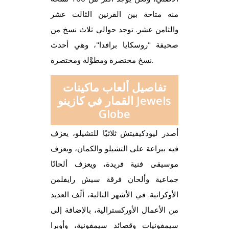
منه متاحة بين القرنين الثالث عشر
والثامن عشر. توجد حوالي ثلاث نسخ من
صحيفة "روسكايا برافدا"، وهي أحدث
نسخ مختصرة ومطوَّلة ومختصرة.
تفاصيل ألعاب ماكينات
القمار في كازينو Jewels
Globe
أصدر ليودكيفيتش ثلاثيًا للتشيلو، يعزف
فيه ببراعة على التشيلو والكمان، ويعزف
موسيقى فنية فريدة، ويعزف ألحانًا
جماعية وألحان فرقة سيش رايفلمن
الأوكرانية. في الأشهر التالية، ألّف العديد
من الأعمال الأوركسترالية، بالإضافة إلى
سيمفونيات وقصائد سيمفونية، وأوبرا