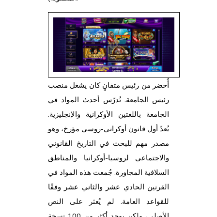
أُحضر من رئيس متفانٍ كان يشغل منصب
رئيس الجامعة. تُدرّس أحدث المواد في
الجامعة باللغتين الأوكرانية والإنجليزية.
يُعدّ أول قانون أوكراني-روسي مؤرخ، وهو
مصدر مهم للبحث في التاريخ القانوني
والاجتماعي لروسيا-أوكرانيا والمناطق
السلافية المجاورة. جُمعت هذه المواد في
القرنين الحادي عشر والثاني عشر وفقًا
للقواعد العامة. لم يُعثر على النص
الأصلي، ولكن يوجد أكثر من 100 نسخة