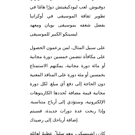
دوفبوش. لعب ليودكيفيتش دورًا هامًا في
تطوير ثقافة الموسيقى في أوكرانيا
بفضل شغفه بموسيقى بويان ومعهد
ليسينكو الكبير للموسيقى.
على سبيل المثال، لمن يزعمون الحصول
على مكافأة تتضمن خمسين دورة مجانية
أو مائة دورة مجانية، يمكنهم الاستمتاع
بخمسين أو مئة دورة على المنافذ المعنية
دون الحاجة إلى دفع أي مبلغ. لكل دورة
مجانية قيمة مضافة تُحددها الكازينوهات
الإلكترونية، وستؤدي إلى أرباح متناسبة.
وإذا ربحت عدة دورات جديدة، فسيتم
إضافة أرباحك إلى رصيدك.
كان راشينسكي، وهو سليلٌ عظيمٌ لعائلةٍ