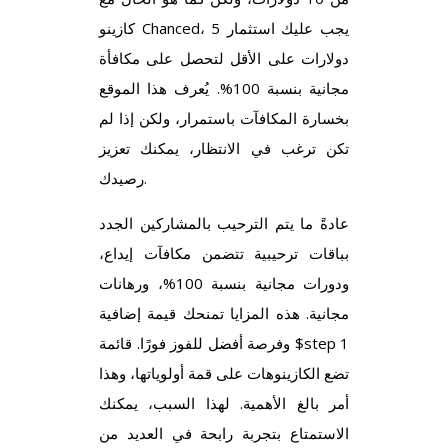
كازينو Chanced، يجب عليك استثمار 5
دولارات على الأقل لتحصل على مكافأة
مجانية بنسبة 100%. يُعرف هذا الموقع
بخسارة المكافآت باستمرار، ولكن إذا لم
تكن ترغب في الانتظار، يمكنك تعزيز
رصيدك.
عادةً ما يتم الترحيب بالمشاركين الجدد
بباقات ترحيبية تتضمن مكافآت إيداع،
ودورات مجانية بنسبة 100%، ورهانات
مجانية. هذه المزايا تمنحك قيمة إضافية
وفرصة أفضل للفوز فورًا. قائمة $step 1
تضع الكازينوهات على قمة أولوياتها، وهذا
أمر بالغ الأهمية. لهذا السبب، يمكنك
الاستمتاع بتجربة رابحة في العديد من