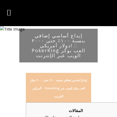
إيداع أساسي إضافي
بنسبة ١٠٠٪ حتى ٢٠٠٠
دولار أمريكي! ::
PokerKing العب بوكر
الويب عبر الإنترنت
إيداع أساسي إضافي بنسبة ١٠٠٪ حتى ٢٠٠٠ دولار
أمريكي! :: PokerKing العب بوكر الويب عبر
الإنترنت
المقالات