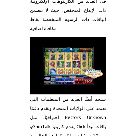
في العديد من الكازينوهات الإلكترونية
ذات الإيداع المنخفض، حيث لا تتضمن
الباقات ذات الرسوم المنخفضة نقاط
مكافأة إضافية.
ستجد أيضًا العديد من المنظمات التي
تعتمد على الولايات المتحدة وتقدم دعمًا
احترافيًا، مثل Bettors Unknown
وGamTalk. يقدم كازينو Click باقات تبدأ
من 10 دولارات، ولكن كما هو الحال مع