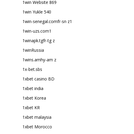
1win Website 869
1win Yukle 540
1win-senegal.comfr-sn z1
1win-uzs.com1
1winapk.tgfr-tg z
1winRussia
1wins.amhy-am z
1x-bet.sbs
1xbet casino BD
1xbet india
1xbet Korea
1xbet KR
1xbet malaysia
1xbet Morocco